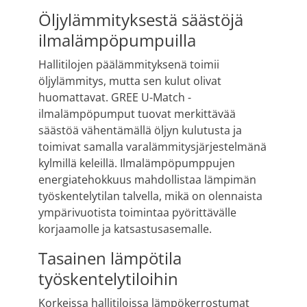
Öljylämmityksestä säästöjä
ilmalämpöpumpuilla
Hallitilojen päälämmityksenä toimii
öljylämmitys, mutta sen kulut olivat
huomattavat. GREE U-Match -
ilmalämpöpumput tuovat merkittävää
säästöä vähentämällä öljyn kulutusta ja
toimivat samalla varalämmitysjärjestelmänä
kylmillä keleillä. Ilmalämpöpumppujen
energiatehokkuus mahdollistaa lämpimän
työskentelytilan talvella, mikä on olennaista
ympärivuotista toimintaa pyörittävälle
korjaamolle ja katsastusasemalle.
Tasainen lämpötila
työskentelytiloihin
Korkeissa hallitiloissa lämpökerrostumat