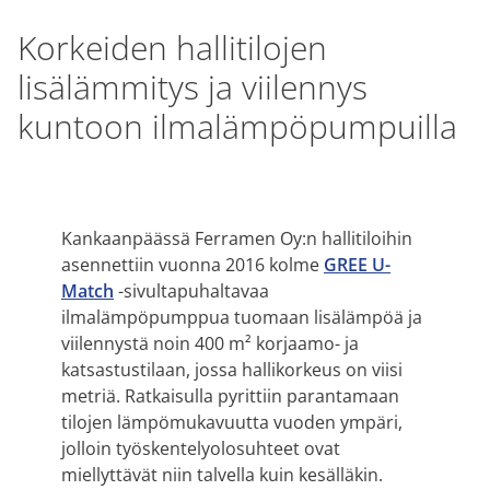
Korkeiden hallitilojen
lisälämmitys ja viilennys
kuntoon ilmalämpöpumpuilla
Kankaanpäässä Ferramen Oy:n hallitiloihin
asennettiin vuonna 2016 kolme
GREE U-
Match
-sivultapuhaltavaa
ilmalämpöpumppua tuomaan lisälämpöä ja
viilennystä noin 400 m² korjaamo- ja
katsastustilaan, jossa hallikorkeus on viisi
metriä. Ratkaisulla pyrittiin parantamaan
tilojen lämpömukavuutta vuoden ympäri,
jolloin työskentelyolosuhteet ovat
miellyttävät niin talvella kuin kesälläkin.