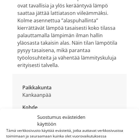
ovat tavallisia ja ylös kerääntyvä lämpö
saattaa jättää lattiatason viileämmäksi.
Kolme asennettua ”alaspuhallinta”
kierrättävät lämpöä tasaisesti koko tilassa
palauttamalla lämpimän ilman hallin
yläosasta takaisin alas. Näin tilan lämpötila
pysyy tasaisena, mikä parantaa
työolosuhteita ja vähentää lämmityskuluja
erityisesti talvella.
Paikkakunta
Kankaanpää
Kohde
Ferramen Oy hallitilat
Suostumus evästeiden
käyttöön
Laitteisto
Tämä verkkosivusto käyttää evästeitä, jotka auttavat verkkosivustoa
GREE U-Match sivulta puhaltava
toimimaan ja seuraamaan kuinka olet vuorovaikutuksessa