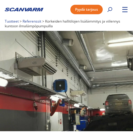
☰
Pyydä tarjous
Tuotteet
>
Referenssit
>
Korkeiden hallitilojen lisälämmitys ja viilennys
kuntoon ilmalämpöpumpuilla