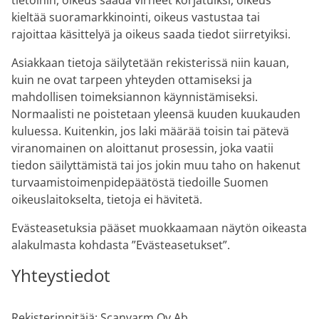
tietoihin, oikeus saada virheet korjatuiksi, oikeus
kieltää suoramarkkinointi, oikeus vastustaa tai
rajoittaa käsittelyä ja oikeus saada tiedot siirretyiksi.
Asiakkaan tietoja säilytetään rekisterissä niin kauan,
kuin ne ovat tarpeen yhteyden ottamiseksi ja
mahdollisen toimeksiannon käynnistämiseksi.
Normaalisti ne poistetaan yleensä kuuden kuukauden
kuluessa. Kuitenkin, jos laki määrää toisin tai pätevä
viranomainen on aloittanut prosessin, joka vaatii
tiedon säilyttämistä tai jos jokin muu taho on hakenut
turvaamistoimenpidepäätöstä tiedoille Suomen
oikeuslaitokselta, tietoja ei hävitetä.
Evästeasetuksia pääset muokkaamaan näytön oikeasta
alakulmasta kohdasta ”Evästeasetukset”.
Yhteystiedot
Rekisterinpitäjä: Scanvarm Oy Ab