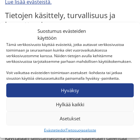
Lue lisää evästeistä.
Tietojen käsittely, turvallisuus ja
luovuttaminen
Suostumus evästeiden
käyttöön
Vain asianmukaisesti valtuutettu henkilöstömme
Tämä verkkosivusto käyttää evästeitä, jotka auttavat verkkosivustoa
pääsee käsiksi henkilötietoihin, ja tietoja ei jaeta
toimimaan ja seuraamaan kuinka olet vuorovaikutuksessa
verkkosivustomme kanssa. Näiden tietojen avulla kehitämme
ulkopuolisille tarpeettomasti. Henkilökuntamme on
verkkosivustoa tarjotaksemme parhaan mahdollisen käyttökokemuksen.
saanut koulutusta tietoturva-asioissa, ja käytämme
tietoturvallisia menetelmiä ja välineitä kaikessa
Voit vaikuttaa evästeiden toimintaan asetukset -kohdasta tai jatkaa
sivuston käyttöä oletusasetuksilla painamalla hyväksy -painiketta.
työssämme. Ainoastaan ne työntekijämme, joiden
tehtävät sitä vaativat, voivat käyttää henkilötietoja
Hyväksy
sisältäviä järjestelmiämme.
Hylkää kaikki
Henkilötietoja ei pääsääntöisesti luovuteta EU:n tai
ETA:n ulkopuolelle. Rekisterinpitäjällä on käytössä
Asetukset
markkinoinnin tehokkuutta mittaavia Googlen
järjestelmiä, joissa tunnistamatonta ja yksittäiseen
Evästetiedot
Tietosuojaseloste
käyttäjään jäljittämätöntä tietoa saatetaan tallentaa