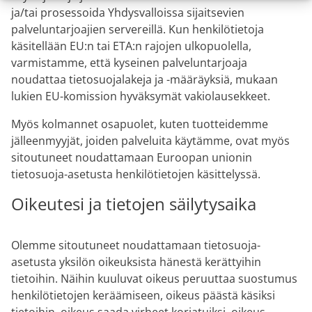
ja/tai prosessoida Yhdysvalloissa sijaitsevien
palveluntarjoajien servereillä. Kun henkilötietoja
käsitellään EU:n tai ETA:n rajojen ulkopuolella,
varmistamme, että kyseinen palveluntarjoaja
noudattaa tietosuojalakeja ja -määräyksiä, mukaan
lukien EU-komission hyväksymät vakiolausekkeet.
Myös kolmannet osapuolet, kuten tuotteidemme
jälleenmyyjät, joiden palveluita käytämme, ovat myös
sitoutuneet noudattamaan Euroopan unionin
tietosuoja-asetusta henkilötietojen käsittelyssä.
Oikeutesi ja tietojen säilytysaika
Olemme sitoutuneet noudattamaan tietosuoja-
asetusta yksilön oikeuksista hänestä kerättyihin
tietoihin. Näihin kuuluvat oikeus peruuttaa suostumus
henkilötietojen keräämiseen, oikeus päästä käsiksi