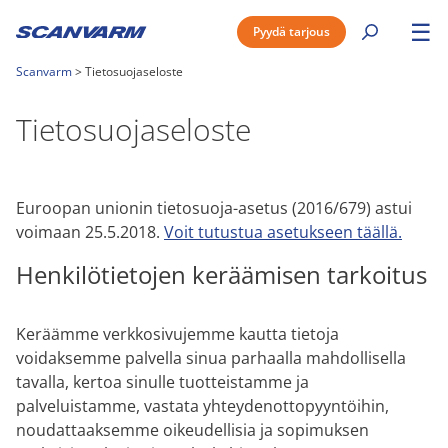
☰
Pyydä tarjous
Scanvarm
>
Tietosuojaseloste
Tietosuojaseloste
Euroopan unionin tietosuoja-asetus (2016/679) astui
voimaan 25.5.2018.
Voit tutustua asetukseen täällä.
Henkilötietojen keräämisen tarkoitus
Keräämme verkkosivujemme kautta tietoja
voidaksemme palvella sinua parhaalla mahdollisella
tavalla, kertoa sinulle tuotteistamme ja
palveluistamme, vastata yhteydenottopyyntöihin,
noudattaaksemme oikeudellisia ja sopimuksen