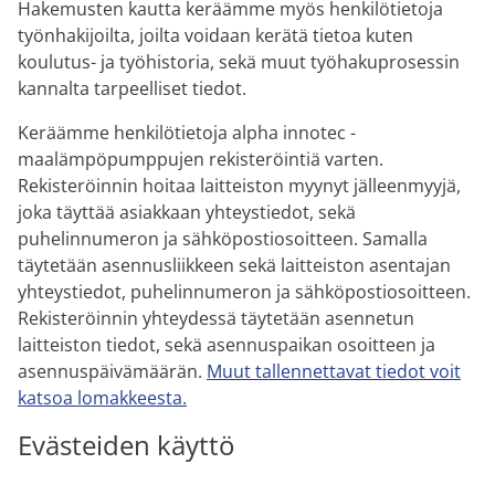
Hakemusten kautta keräämme myös henkilötietoja
työnhakijoilta, joilta voidaan kerätä tietoa kuten
koulutus- ja työhistoria, sekä muut työhakuprosessin
kannalta tarpeelliset tiedot.
Keräämme henkilötietoja alpha innotec -
maalämpöpumppujen rekisteröintiä varten.
Rekisteröinnin hoitaa laitteiston myynyt jälleenmyyjä,
joka täyttää asiakkaan yhteystiedot, sekä
puhelinnumeron ja sähköpostiosoitteen. Samalla
täytetään asennusliikkeen sekä laitteiston asentajan
yhteystiedot, puhelinnumeron ja sähköpostiosoitteen.
Rekisteröinnin yhteydessä täytetään asennetun
laitteiston tiedot, sekä asennuspaikan osoitteen ja
asennuspäivämäärän.
Muut tallennettavat tiedot voit
katsoa lomakkeesta.
Evästeiden käyttö