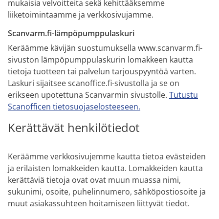
mukaisia velvoitteita sekä kehittääksemme
liiketoimintaamme ja verkkosivujamme.
Scanvarm.fi-lämpöpumppulaskuri
Keräämme kävijän suostumuksella www.scanvarm.fi-
sivuston lämpöpumppulaskurin lomakkeen kautta
tietoja tuotteen tai palvelun tarjouspyyntöä varten.
Laskuri sijaitsee scanoffice.fi-sivustolla ja se on
erikseen upotettuna Scanvarmin sivustolle.
Tutustu
Scanofficen tietosuojaselosteeseen.
Kerättävät henkilötiedot
Keräämme verkkosivujemme kautta tietoa evästeiden
ja erilaisten lomakkeiden kautta. Lomakkeiden kautta
kerättäviä tietoja ovat ovat muun muassa nimi,
sukunimi, osoite, puhelinnumero, sähköpostiosoite ja
muut asiakassuhteen hoitamiseen liittyvät tiedot.