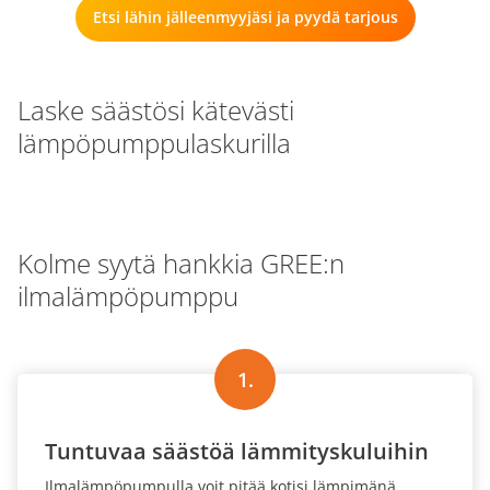
Valitsemalla GREE:n valitset mukavuuden, jonka
Etsi lähin jälleenmyyjäsi ja pyydä tarjous
huomaat joka päivä.
Laske säästösi kätevästi
lämpöpumppulaskurilla
Kolme syytä hankkia GREE:n
ilmalämpöpumppu
1.
Tuntuvaa säästöä lämmityskuluihin
Ilmalämpöpumpulla voit pitää kotisi lämpimänä