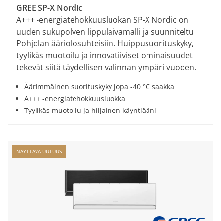
GREE SP-X Nordic
A+++ -energiatehokkuusluokan SP-X Nordic on
uuden sukupolven lippulaivamalli ja suunniteltu
Pohjolan ääriolosuhteisiin. Huippusuorituskyky,
tyylikäs muotoilu ja innovatiiviset ominaisuudet
tekevät siitä täydellisen valinnan ympäri vuoden.
Äärimmäinen suorituskyky jopa -40 °C saakka
A+++ -energiatehokkuusluokka
Tyylikäs muotoilu ja hiljainen käyntiääni
NÄYTTÄVÄ UUTUUS