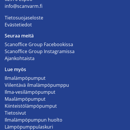
info@scanvarm.fi
Tietosuojaseloste
Evästetiedot
Seuraa meitä
Scanoffice Group Facebookissa
Scanoffice Group Instagramissa
Ajankohtaista
Lue myös
Ilmalämpöpumput
Viilentävä ilmalämpöpumppu
Ilma-vesilämpöpumput
Maalämpöpumput
Kiinteistölämpöpumput
Tietosivut
Ilmalämpöpumpun huolto
Lämpöpumppulaskuri