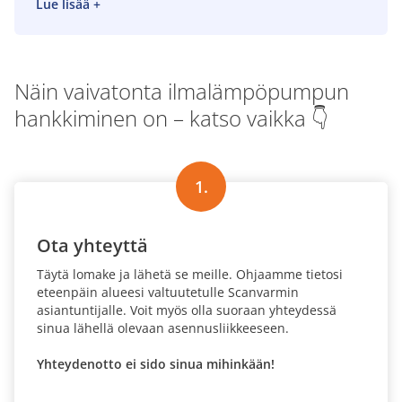
Lue lisää +
sopivan GREE-ilmalämpöpumpun. Valtuutettu
jälleenmyyjä tuntee alueesi olosuhteet ja on tukenasi
myös hankinnan jälkeen: huollossa, varaosissa ja
laitteen koko elinkaaren ajan.
Näin vaivatonta ilmalämpöpumpun
Paikallinen palvelu ja maahantuojan tuki kulkevat
hankkiminen on – katso vaikka 👇
samassa paketissa.
Näin saat asiantuntevaa apua
läheltäsi, mutta taustalla on aina myös Scanvarmin
tuotetuki ja pitkä kokemus Pohjolan olosuhteisiin
sopivista lämpöpumppuratkaisuista.
1.
Lue lisää Scanvarmin jälleenmyyjistä →
Ota yhteyttä
Täytä lomake ja lähetä se meille. Ohjaamme tietosi
eteenpäin alueesi valtuutetulle Scanvarmin
asiantuntijalle. Voit myös olla suoraan yhteydessä
sinua lähellä olevaan asennusliikkeeseen.
Yhteydenotto ei sido sinua mihinkään!