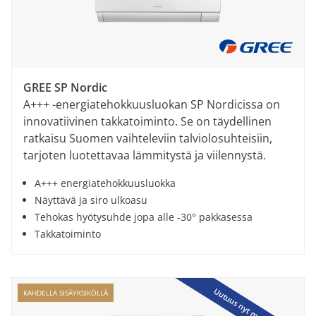
GREE SP Nordic
A+++ -energiatehokkuusluokan SP Nordicissa on
innovatiivinen takkatoiminto. Se on täydellinen
ratkaisu Suomen vaihteleviin talviolosuhteisiin,
tarjoten luotettavaa lämmitystä ja viilennystä.
A+++ energiatehokkuusluokka
Näyttävä ja siro ulkoasu
Tehokas hyötysuhde jopa alle -30° pakkasessa
Takkatoiminto
Uutuus nyt myynnissä!
KAHDELLA SISÄYKSIKÖLLÄ