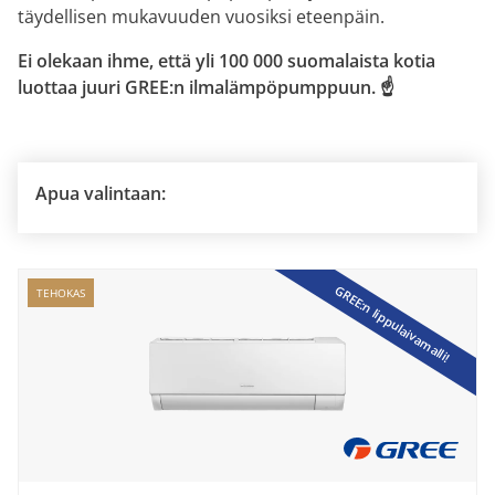
täydellisen mukavuuden vuosiksi eteenpäin.
Ei olekaan ihme, että yli 100 000 suomalaista kotia
luottaa juuri GREE:n ilmalämpöpumppuun. ☝️
Apua valintaan:
GREE:n lippulaivamalli!
TEHOKAS