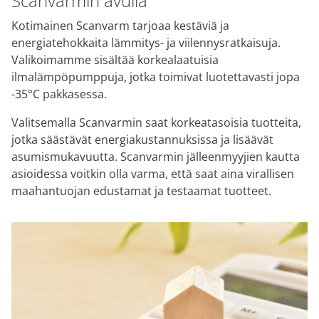
Scanvarmin avulla
Kotimainen Scanvarm tarjoaa kestäviä ja
energiatehokkaita lämmitys- ja viilennysratkaisuja.
Valikoimamme sisältää korkealaatuisia
ilmalämpöpumppuja, jotka toimivat luotettavasti jopa
-35°C pakkasessa.
Valitsemalla Scanvarmin saat korkeatasoisia tuotteita,
jotka säästävät energiakustannuksissa ja lisäävät
asumismukavuutta. ​Scanvarmin jälleenmyyjien kautta
asioidessa voitkin olla varma, että saat aina virallisen
maahantuojan edustamat ja testaamat tuotteet.