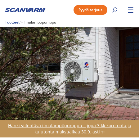
☰
Pyydä tarjous
Tuotteet
>
Ilmalämpöpumppu
Hanki viilentävä ilmalämpöpumppu – jopa 3 kk korotonta ja
kulutonta maksuaikaa 30.9. asti ✨