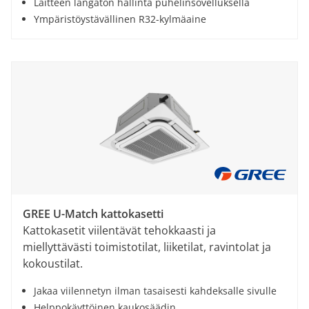
Laitteen langaton hallinta puhelinsovelluksella
Ympäristöystävällinen R32-kylmäaine
GREE U-Match kattokasetti
Kattokasetit viilentävät tehokkaasti ja
miellyttävästi toimistotilat, liiketilat, ravintolat ja
kokoustilat.
Jakaa viilennetyn ilman tasaisesti kahdeksalle sivulle
Helppokäyttöinen kaukosäädin