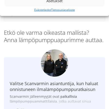
Asetukset
Helppo puhdistaa ja huoltaa
Soveltuu hyvin toimistotiloihin
Evästetiedot
Tietosuojaseloste
Jakaa lämmön tasaisesti
Etkö ole varma oikeasta mallista?
Anna lämpöpumppuapurimme auttaa.
Valitse Scanvarmin asiantuntija, kun haluat
onnistuneen ilmalämpöpumppuratkaisun
Scanvarmin jälleenmyyjät ovat
paikallisia
lämpöpumppuammattilaisia
, jotka auttavat sinua
valitsemaan, mitoittamaan ja asentamaan kotiisi