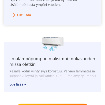
sisälämpötilasta ympäri vuoden.
Lue lisää
Ilmalämpöpumppu maksimoi mukavuuden
missä oletkin
Kesällä kodin viihtyisyys korostuu. Päivien lämmetessä
kaipaat viileyttä ja raikkautta. GREE-ilmalämpöpumppu
pitää sisäilman miellyttävänä ja tasaisen mukavana
Lue lisää +
vuodenajasta riippumatta. Hiljaisen ja
huomaamattoman toiminnan, sekä älykkäiden
ominaisuuksien ansiosta mukavuus tuntuu juuri siellä
missä oleskeletkin.