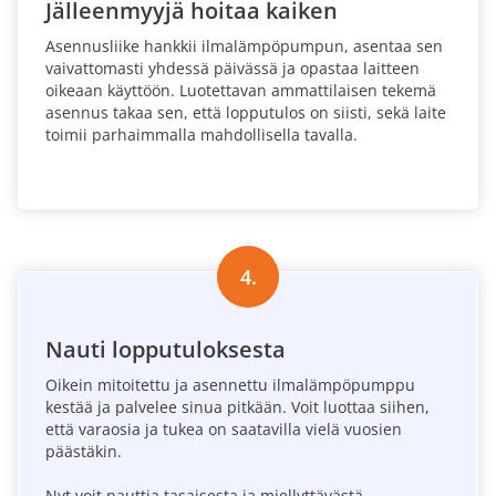
Jälleenmyyjä hoitaa kaiken
Asennusliike hankkii ilmalämpöpumpun, asentaa sen
vaivattomasti yhdessä päivässä ja opastaa laitteen
oikeaan käyttöön. Luotettavan ammattilaisen tekemä
asennus takaa sen, että lopputulos on siisti, sekä laite
toimii parhaimmalla mahdollisella tavalla.
4.
Nauti lopputuloksesta
Oikein mitoitettu ja asennettu ilmalämpöpumppu
kestää ja palvelee sinua pitkään. Voit luottaa siihen,
että varaosia ja tukea on saatavilla vielä vuosien
päästäkin.
Nyt voit nauttia tasaisesta ja miellyttävästä