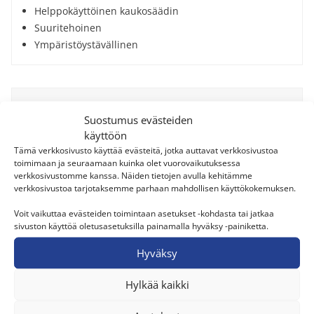
Helppokäyttöinen kaukosäädin
Suuritehoinen
Ympäristöystävällinen
Suostumus evästeiden
käyttöön
Tämä verkkosivusto käyttää evästeitä, jotka auttavat verkkosivustoa
toimimaan ja seuraamaan kuinka olet vuorovaikutuksessa
verkkosivustomme kanssa. Näiden tietojen avulla kehitämme
verkkosivustoa tarjotaksemme parhaan mahdollisen käyttökokemuksen.
Voit vaikuttaa evästeiden toimintaan asetukset -kohdasta tai jatkaa
sivuston käyttöä oletusasetuksilla painamalla hyväksy -painiketta.
GREE Console
Hyväksy
Toimistoihin ja tiloihin, joissa ilmalämpöpumpun
asennus katonrajaan ei onnistu.
Hylkää kaikki
Lattialle seinää vasten asennettava malli