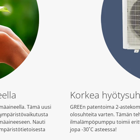
ella
Korkea hyötysuh
mäaineella. Tämä uusi
GREEn patentoima 2-astekompr
-ympäristövaikutusta
olosuhteita varten. Tämän te
lmäaineeseen. Nauti
ilmalämpöpumppu toimii erittä
mpäristötietoisesta
jopa -30˚C asteessa!