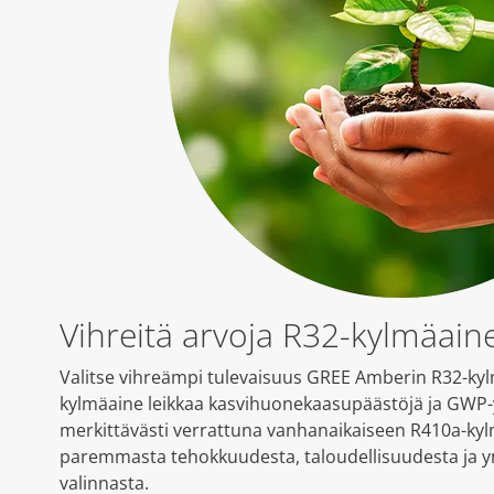
Vihreitä arvoja R32-kylmäaine
Valitse vihreämpi tulevaisuus GREE Amberin R32-kyl
kylmäaine leikkaa kasvihuonekaasupäästöjä ja GWP
merkittävästi verrattuna vanhanaikaiseen R410a-ky
paremmasta tehokkuudesta, taloudellisuudesta ja y
valinnasta.