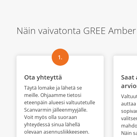
Näin vaivatonta GREE Amber
1.
Ota yhteyttä
Saat 
arvi
Täytä lomake ja lähetä se
meille. Ohjaamme tietosi
Valtuu
eteenpäin alueesi valtuutetulle
auttaa
Scanvarmin jälleenmyyjälle.
sopiva
Voit myös olla suoraan
valits
yhteydessä sinua lähellä
mahdol
olevaan asennusliikkeeseen.
Näin s