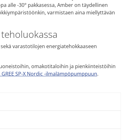
opa alle -30° pakkasessa, Amber on täydellinen
ökkiympäristöönkin, varmistaen aina miellyttävän
a teholuokassa
- sekä varastotilojen energiatehokkaaseen
neistoihin, omakotitaloihin ja pienkiinteistöihin
n GREE SP-X Nordic -ilmalämpöpumppuun
.