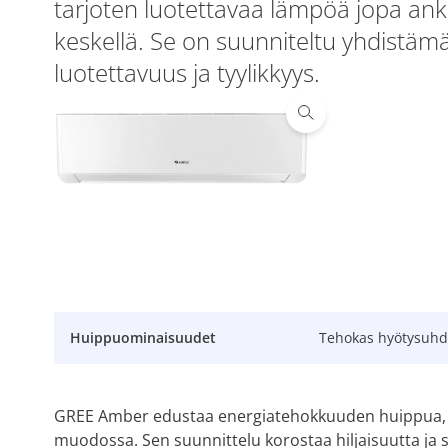
tarjoten luotettavaa lämpöä jopa an
keskellä. Se on suunniteltu yhdistä
luotettavuus ja tyylikkyys.
Huippuominaisuudet
Tehokas hyötysuhde
GREE Amber edustaa energiatehokkuuden huippua, t
muodossa. Sen suunnittelu korostaa hiljaisuutta ja 