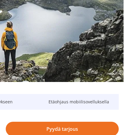
ykseen
Etäohjaus mobiilisovelluksella
Pyydä tarjous