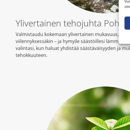
Voi
ole
Ylivertainen tehojuhta Pohjol
Valmistaudu kokemaan ylivertainen mukavuus, niin 
viilennyksessäkin – ja hymyile säästöillesi lämmity
valintasi, kun haluat yhdistää säästäväisyyden ja
tehokkuuteen.