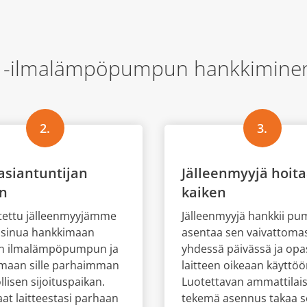
 -ilmalämpöpumpun hankkiminen 
2.
3.
asiantuntijan
Jälleenmyyjä hoit
on
kaiken
tettu jälleenmyyjämme
Jälleenmyyjä hankkii p
 sinua hankkimaan
asentaa sen vaivattomas
n ilmalämpöpumpun ja
yhdessä päivässä ja opa
emaan sille parhaimman
laitteen oikeaan käyttöö
lisen sijoituspaikan.
Luotettavan ammattilai
aat laitteestasi parhaan
tekemä asennus takaa s