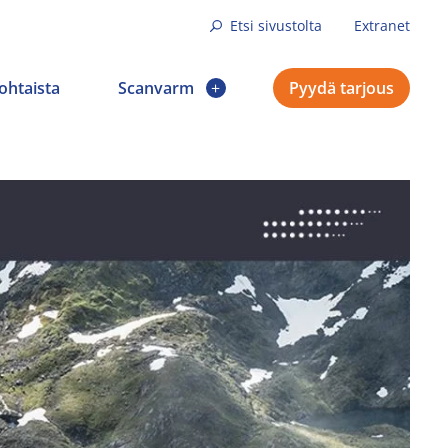
Etsi sivustolta
Extranet
ohtaista
Scanvarm
Pyydä tarjous