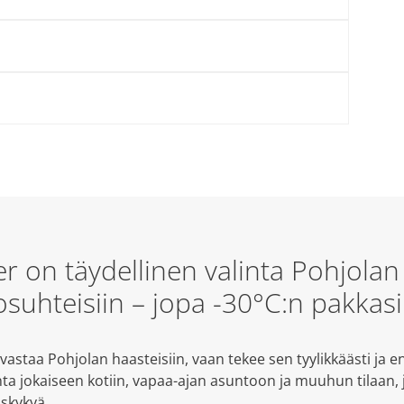
on täydellinen valinta Pohjolan 
osuhteisiin – jopa -30°C:n pakkasil
astaa Pohjolan haasteisiin, vaan tekee sen tyylikkäästi ja e
inta jokaiseen kotiin, vapaa-ajan asuntoon ja muuhun tilaan,
uskykyä.