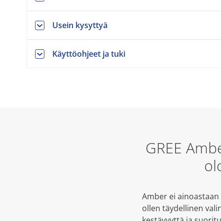
Usein kysyttyä
Käyttöohjeet ja tuki
GREE Amber 
ol
Amber ei ainoastaan v
ollen täydellinen val
kestävyyttä ja suorit