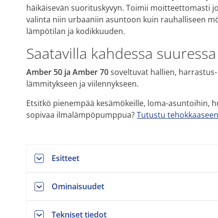
häikäisevän suorituskyvyn. Toimii moitteettomasti j
valinta niin urbaaniin asuntoon kuin rauhalliseen m
lämpötilan ja kodikkuuden.
Saatavilla kahdessa suuress
Amber 50 ja Amber 70
soveltuvat hallien, harrastus
lämmitykseen ja viilennykseen.
Etsitkö pienempää kesämökeille, loma-asuntoihin, huo
sopivaa ilmalämpöpumppua?
Tutustu tehokkaasee
Esitteet
Ominaisuudet
Tekniset tiedot