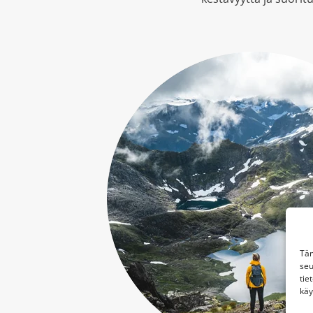
Täm
seu
tie
käy