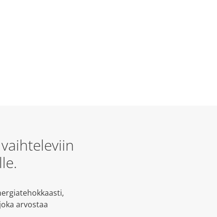
vaihteleviin
le.
nergiatehokkaasti,
 joka arvostaa