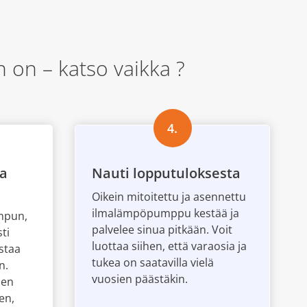
on – katso vaikka ?
4.
aa
Nauti lopputuloksesta
Oikein mitoitettu ja asennettu
ilmalämpöpumppu kestää ja
umpun,
palvelee sinua pitkään. Voit
ti
luottaa siihen, että varaosia ja
staa
tukea on saatavilla vielä
n.
vuosien päästäkin.
sen
en,