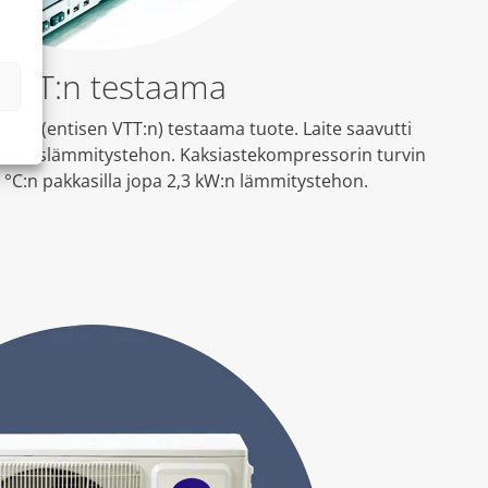
VTT:n testaama
in (entisen VTT:n) testaama tuote. Laite saavutti
immäislämmitystehon. Kaksiastekompressorin turvin
°C:n pakkasilla jopa 2,3 kW:n lämmitystehon.