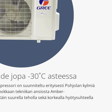
de jopa -30˚C asteessa
essori on suunniteltu erityisesti Pohjolan kylmiä
hokkaan tekniikan ansiosta Amber-
in suurella teholla sekä korkealla hyötysuhteella