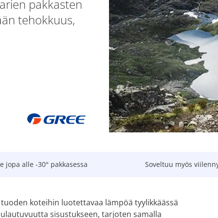
karien pakkasten
mään tehokkuus,
 jopa alle -30° pakkasessa
Soveltuu myös viilenn
uoden koteihin luotettavaa lämpöä tyylikkäässä
sulautuvuutta sisustukseen, tarjoten samalla