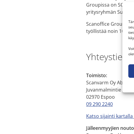
Groupissa on SOG Kii
yritysryhmän Suomen 
Täm
Scanoffice Groupin yh
seu
työllistää noin 100 a
tie
käy
Voi
Yhteystiedo
ole
Toimisto:
Scanvarm Oy Ab
Juvanmalmintie 11
02970 Espoo
09 290 2240
Katso sijainti kartall
Jälleenmyyjien nouto