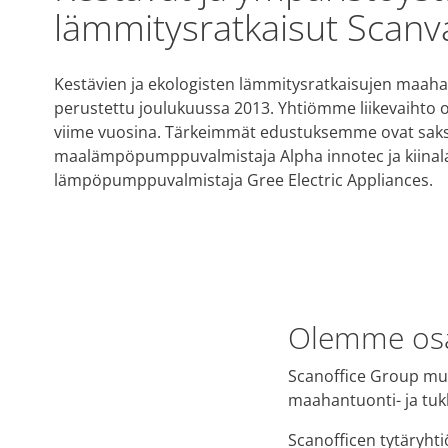
lämmitysratkaisut Scanv
Kestävien ja ekologisten lämmitysratkaisujen maah
perustettu joulukuussa 2013. Yhtiömme liikevaihto o
viime vuosina. Tärkeimmät edustuksemme ovat sak
maalämpöpumppuvalmistaja Alpha innotec ja kiinal
lämpöpumppuvalmistaja Gree Electric Appliances.
Olemme osa
Scanoffice Group muo
maahantuonti- ja tuk
Scanofficen tytäryhti