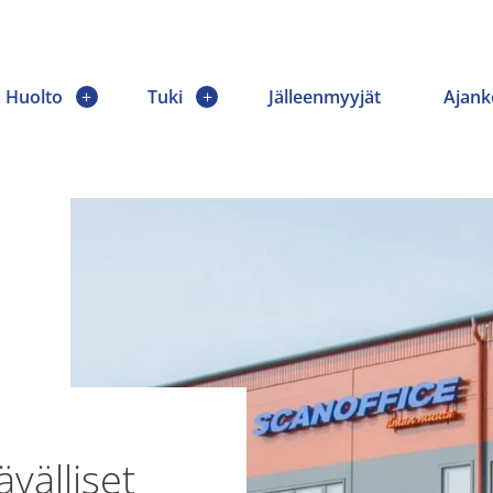
Huolto
Tuki
Jälleenmyyjät
Ajank
välliset