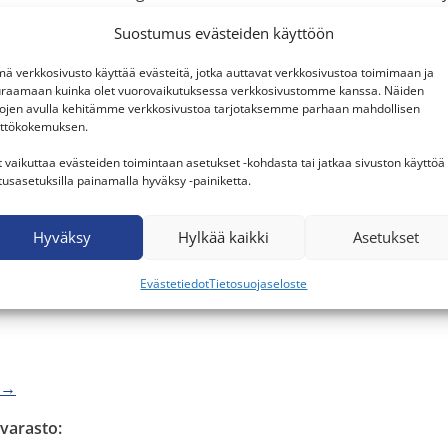
nteistöyhtiö Oy, joka rakennutti vuoden 2017 keväällä käyt
Suostumus evästeiden käyttöön
yritysten käyttöön.
ä verkkosivusto käyttää evästeitä, jotka auttavat verkkosivustoa toimimaan ja
teenlaskettu liikevaihto oli vuonna 2022 noin 150 miljoonaa
raamaan kuinka olet vuorovaikutuksessa verkkosivustomme kanssa. Näiden
lan ammattilaista.
tojen avulla kehitämme verkkosivustoa tarjotaksemme parhaan mahdollisen
ttökokemuksen.
t vaikuttaa evästeiden toimintaan asetukset -kohdasta tai jatkaa sivuston käyttöä
t
tusasetuksilla painamalla hyväksy -painiketta.
Hyväksy
Hylkää kaikki
Asetukset
Evästetiedot
Tietosuojaseloste
a →
varasto: