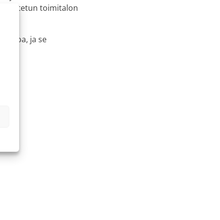
töönotetun toimitalon
 euroa, ja se