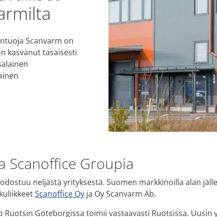
armilta
antuoja Scanvarm on
n kasvanut tasaisesti
salainen
ainen
 Scanoffice Groupia
dostuu neljästä yrityksestä. Suomen markkinoilla alan jäll
kuliikkeet
Scanoffice Oy
ja Oy Scanvarm Ab.
ö Ruotsin Göteborgissa toimii vastaavasti Ruotsissa. Uusin y