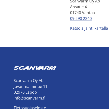
Scanvarm Oy Ab
Ansatie 4
01740 Vantaa
09 290 2240
Katso sijainti kartall
Scanvarm Oy Ab
Juvanmalmintie 11
02970 Espoo
info@scanvarm.fi
Tietosuojaseloste