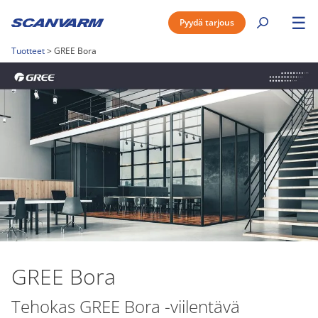
☰
Pyydä tarjous
Tuotteet
>
GREE Bora
GREE Bora
Tehokas GREE Bora -viilentävä