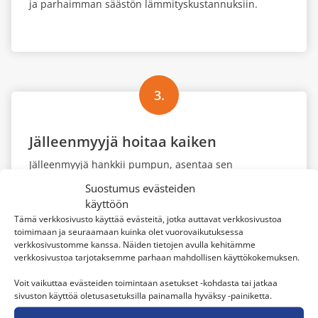
ja parhaimman säästön lämmityskustannuksiin.
3.
Jälleenmyyjä hoitaa kaiken
Jälleenmyyjä hankkii pumpun, asentaa sen
vaivattomasti yhdessä päivässä ja opastaa laitteen
Suostumus evästeiden
oikeaan käyttöön. Luotettavan ammattilaisen tekemä
käyttöön
asennus takaa sen, että lopputulos on siisti, sekä laite
Tämä verkkosivusto käyttää evästeitä, jotka auttavat verkkosivustoa
toimii parhaimmalla mahdollisella tavalla.
toimimaan ja seuraamaan kuinka olet vuorovaikutuksessa
verkkosivustomme kanssa. Näiden tietojen avulla kehitämme
verkkosivustoa tarjotaksemme parhaan mahdollisen käyttökokemuksen.
Voit vaikuttaa evästeiden toimintaan asetukset -kohdasta tai jatkaa
sivuston käyttöä oletusasetuksilla painamalla hyväksy -painiketta.
4.