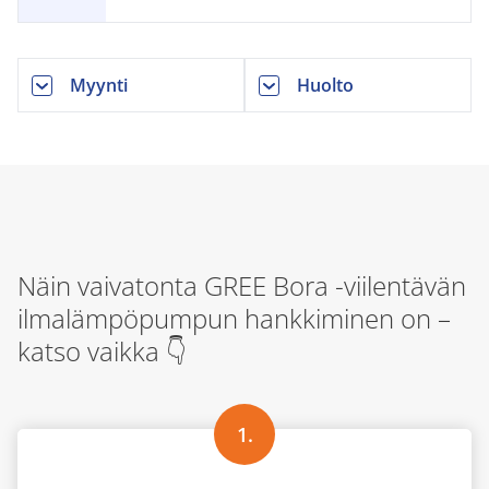
Myynti
Huolto
Näin vaivatonta GREE Bora -viilentävän
ilmalämpöpumpun hankkiminen on –
katso vaikka 👇
1.