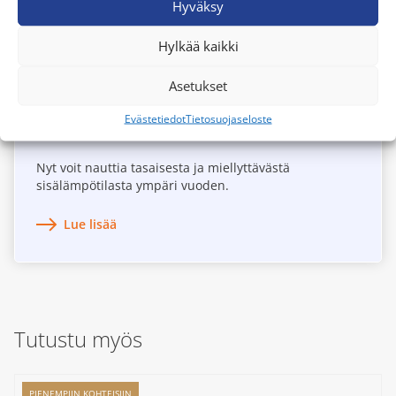
Hyväksy
Hylkää kaikki
Nauti lopputuloksesta
Oikein mitoitettu ja asennettu ilmalämpöpumppu
Asetukset
kestää ja palvelee sinua pitkään. Voit luottaa siihen,
että varaosia ja tukea on saatavilla vielä vuosien
Evästetiedot
Tietosuojaseloste
päästäkin.
Nyt voit nauttia tasaisesta ja miellyttävästä
sisälämpötilasta ympäri vuoden.
Lue lisää
Tutustu myös
PIENEMPIIN KOHTEISIIN