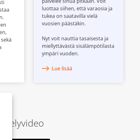
palvelee sinua pitkään. Voit
ti
luottaa siihen, että varaosia ja
staa
tukea on saatavilla vielä
n.
vuosien päästäkin.
sen
en,
Nyt voit nauttia tasaisesta ja
, sekä
miellyttävästä sisälämpötilasta
a
ympäri vuoden.
Lue lisää
ittelyvideo