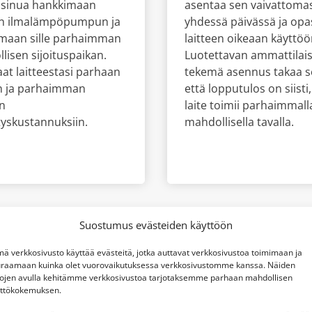
 sinua hankkimaan
asentaa sen vaivattomas
n ilmalämpöpumpun ja
yhdessä päivässä ja opa
emaan sille parhaimman
laitteen oikeaan käyttöö
lisen sijoituspaikan.
Luotettavan ammattilai
aat laitteestasi parhaan
tekemä asennus takaa s
n ja parhaimman
että lopputulos on siisti
n
laite toimii parhaimmall
yskustannuksiin.
mahdollisella tavalla.
Suostumus evästeiden käyttöön
ä verkkosivusto käyttää evästeitä, jotka auttavat verkkosivustoa toimimaan ja
raamaan kuinka olet vuorovaikutuksessa verkkosivustomme kanssa. Näiden
EE Console juuri sinulle? Katso es
tojen avulla kehitämme verkkosivustoa tarjotaksemme parhaan mahdollisen
ttökokemuksen.