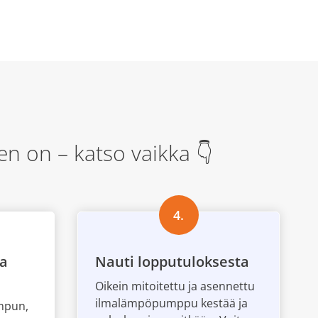
 on – katso vaikka 👇
4.
aa
Nauti lopputuloksesta
Oikein mitoitettu ja asennettu
ilmalämpöpumppu kestää ja
umpun,