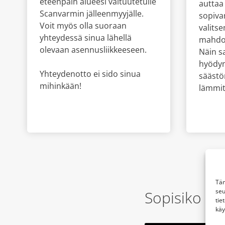
eteenpäin alueesi valtuutetulle
auttaa
Scanvarmin jälleenmyyjälle.
sopiva
Voit myös olla suoraan
valits
yhteydessä sinua lähellä
mahdol
olevaan asennusliikkeeseen.
Näin s
hyödy
Yhteydenotto ei sido sinua
säästö
mihinkään!
lämmit
Täm
seu
Sopisiko GR
tie
käy