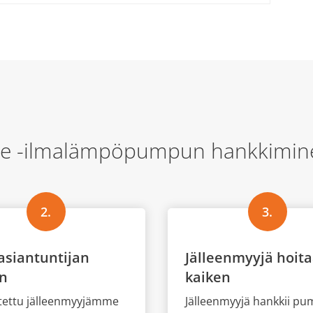
le -ilmalämpöpumpun hankkiminen
2.
3.
asiantuntijan
Jälleenmyyjä hoit
on
kaiken
tettu jälleenmyyjämme
Jälleenmyyjä hankkii p