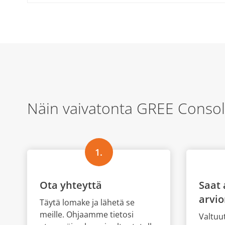
Näin vaivatonta GREE Conso
1.
Ota yhteyttä
Saat 
arvi
Täytä lomake ja lähetä se
meille. Ohjaamme tietosi
Valtuu