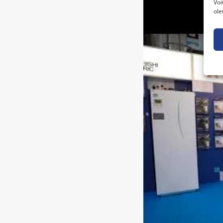
Voi
ole