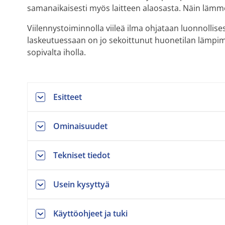
samanaikaisesti myös laitteen alaosasta. Näin läm
Viilennystoiminnolla viileä ilma ohjataan luonnollisest
laskeutuessaan on jo sekoittunut huonetilan lämpi
sopivalta iholla.
Esitteet
Ominaisuudet
Tekniset tiedot
Usein kysyttyä
Käyttöohjeet ja tuki