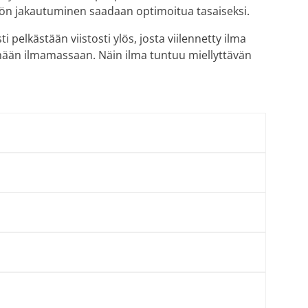
mön jakautuminen saadaan optimoitua tasaiseksi.
i pelkästään viistosti ylös, josta viilennetty ilma
mään ilmamassaan. Näin ilma tuntuu miellyttävän