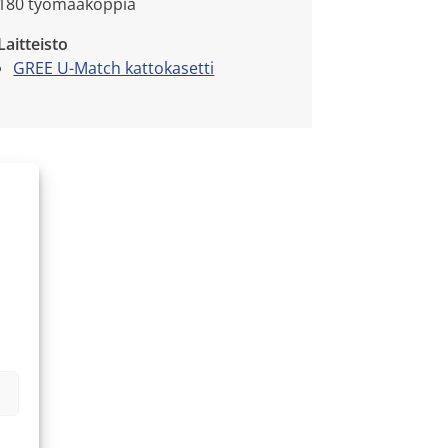
180 työmaakoppia
Laitteisto
GREE U-Match kattokasetti