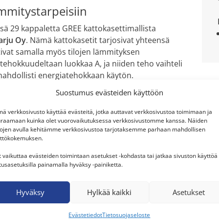
ämmitystarpeisiin
sä 29 kappaletta GREE kattokasettimallista
arju Oy
. Nämä kattokasetit tarjosivat yhteensä
ivat samalla myös tilojen lämmityksen
iatehokkuudeltaan luokkaa A, ja niiden teho vaihteli
mahdollisti energiatehokkaan käytön.
Suostumus evästeiden käyttöön
u suurille työmaille
ä verkkosivusto käyttää evästeitä, jotka auttavat verkkosivustoa toimimaan ja
et niin viilennyksen kuin lämmityksen osalta.
raamaan kuinka olet vuorovaikutuksessa verkkosivustomme kanssa. Näiden
aatilat miellyttävän lämpiminä talvella ja viileinä
tojen avulla kehitämme verkkosivustoa tarjotaksemme parhaan mahdollisen
henkilöstön työolosuhteita koko hankkeen ajan.
ttökokemuksen.
energiatehokkaan ja kustannuksia säästävän tavan
t vaikuttaa evästeiden toimintaan asetukset -kohdasta tai jatkaa sivuston käyttöä
e vaativissa sääolosuhteissa.
tusasetuksilla painamalla hyväksy -painiketta.
Hyväksy
Hylkää kaikki
Asetukset
kkö
kkö
Evästetiedot
Tietosuojaseloste
nergialuokka A