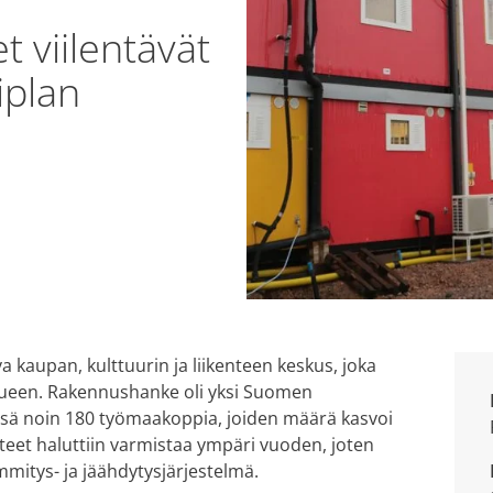
 viilentävät
iplan
a kaupan, kulttuurin ja liikenteen keskus, joka
alueen. Rakennushanke oli yksi Suomen
ssä noin 180 työmaakoppia, joiden määrä kasvoi
teet haluttiin varmistaa ympäri vuoden, joten
ämmitys- ja jäähdytysjärjestelmä.