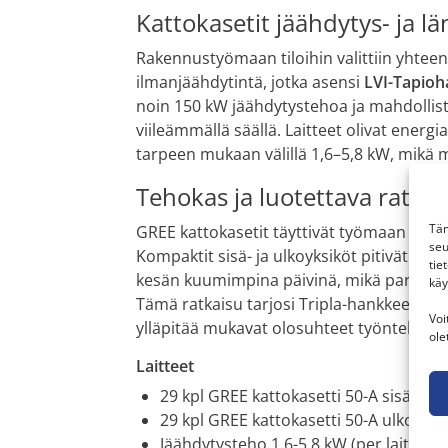
Kattokasetit jäähdytys- ja l
Rakennustyömaan tiloihin valittiin yhteen
ilmanjäähdytintä, jotka asensi
LVI-Tapioh
noin 150 kW jäähdytystehoa ja mahdollist
viileämmällä säällä. Laitteet olivat energ
tarpeen mukaan välillä 1,6–5,8 kW, mikä 
Tehokas ja luotettava ratkais
Täm
GREE kattokasetit täyttivät työmaan tarpe
seu
Kompaktit sisä- ja ulkoyksiköt pitivät työm
tie
kesän kuumimpina päivinä, mikä paransi 
käy
Tämä ratkaisu tarjosi Tripla-hankkeelle 
Voi
ylläpitää mukavat olosuhteet työntekijöill
ole
Laitteet
29 kpl GREE kattokasetti 50-A sisäyksi
29 kpl GREE kattokasetti 50-A ulkoyksi
Jäähdytysteho 1,6-5,8 kW (per laite), e