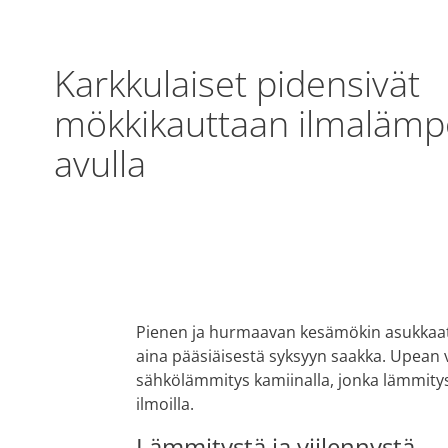
Karkkulaiset pidensivät
mökkikauttaan ilmalä
avulla
Pienen ja hurmaavan kesämökin asukkaat
aina pääsiäisestä syksyyn saakka. Upean v
sähkölämmitys kamiinalla, jonka lämmityste
ilmoilla.
Lämmitystä ja viilennystä