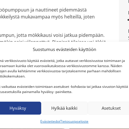
alämpöpumppuun ja nauttineet pidemmästä
ökkeilystä mukavampaa myös helteillä, joten
umpun, jotta mökkikausi voisi jatkua pidempään.
kin saisi viilennettyä. Pienissä tiloissa voi äkkiä
asumismukavuutta. Mökkiin asennettiin
GREE Pular
Suostumus evästeiden käyttöön
ttä viilennys. Pular sopii hyvin pienen kokonsa
ä verkkosivusto käyttää evästeitä, jotka auttavat verkkosivustoa toimimaan ja
raamaan kuinka olet vuorovaikutuksessa verkkosivustomme kanssa. Näiden
tojen avulla kehitämme verkkosivustoa tarjotaksemme parhaan mahdollisen
le
ttökokemuksen.
ihin sisältyy tupa, pieni keittiö ja makuusoppi.
t vaikuttaa evästeiden toimintaan asetukset -kohdasta tai jatkaa sivuston käyttöä
stin näköisesti ja siihen asennetaan vielä jouset,
tusasetuksilla painamalla hyväksy -painiketta.
pillistä resonointia. Laite aiotaan suojata vielä
ulee sulautumaan seinään hyvin.
Hyväksy
Hylkää kaikki
Asetukset
Tomminen asensi laitteiston.
Evästetiedot
Tietosuojaseloste