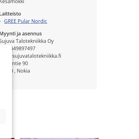
Kesämökki
Laitteisto
GREE Pular Nordic
Myynti ja asennus
Sujuva Talotekniikka Oy
+358449897497
info@sujuvatalotekniikka.fi
Väinäntie 90
37120 , Nokia