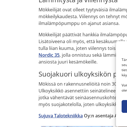
Mökkeilijät ovat olleet tyytyväisiä ilm
mökkeilykaudesta. Viilennys on tehnyt m
ilmalämpöpumppu on ajanut asiansa.
Mökkeilijät päättivät hankkia ilmalämpöp
Lisätoiveena oli myös, että kesäkuumalla mö
tulla liian kuuma, joten viilennys toisi 
Nordic 35
, jolla onnistuu sekä lämmitys e
Täm
ansiosta juuri kesämökeille.
seu
tie
Suojakuori ulkoyksikön pääl
käy
Mökissä on rakennusneliöitä noin 30 m2, jo
Voi
Ulkoyksikkö asennettiin seinätelineellä sii
ole
jotka vähentävät seinäasennuskohteille tyy
myös suojakotelolla, joten ulkoyksikkö t
Sujuva Talotekniikka
Oy:n asentaja Antti 