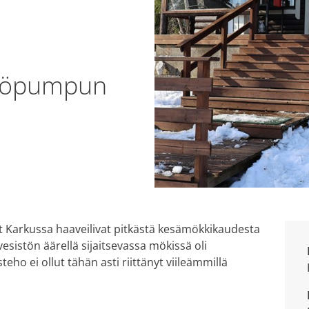
mpöpumpun
 Karkussa haaveilivat pitkästä kesämökkikaudesta
esistön äärellä sijaitsevassa mökissä oli
ho ei ollut tähän asti riittänyt viileämmillä