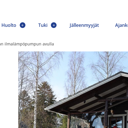
Huolto
Tuki
Jälleenmyyjät
Ajank
taan ilmalämpöpumpun avulla