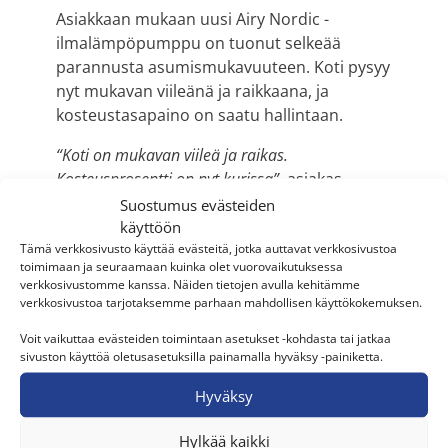
Asiakkaan mukaan uusi Airy Nordic -
ilmalämpöpumppu on tuonut selkeää
parannusta asumismukavuuteen. Koti pysyy
nyt mukavan viileänä ja raikkaana, ja
kosteustasapaino on saatu hallintaan.
“Koti on mukavan viileä ja raikas.
Kosteusprosentti on nyt kurissa”,
asiakas
kertoo.
Suostumus evästeiden
käyttöön
Sisäyksikön musta väri saa asiakkaalta
Tämä verkkosivusto käyttää evästeitä, jotka auttavat verkkosivustoa
kiitosta. ”
Airy Nordicin musta sisäyksikkö sopii
toimimaan ja seuraamaan kuinka olet vuorovaikutuksessa
verkkosivustomme kanssa. Näiden tietojen avulla kehitämme
erinomaisesta kotimme sisustukseen
.”
verkkosivustoa tarjotaksemme parhaan mahdollisen käyttökokemuksen.
Uuden laitteen käyttö on vaatinut hieman
Voit vaikuttaa evästeiden toimintaan asetukset -kohdasta tai jatkaa
opettelua, mutta käyttö on sujunut jo hyvin.
sivuston käyttöä oletusasetuksilla painamalla hyväksy -painiketta.
Asiakas uskoo Airy Nordicin tuovan
Hyväksy
merkittävää energiansäästöä pitkällä
tähtäimellä.
Hylkää kaikki