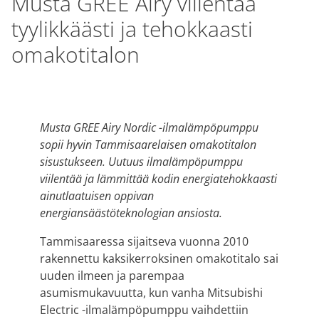
Musta GREE Airy viilentää
tyylikkäästi ja tehokkaasti
omakotitalon
Musta GREE Airy Nordic -ilmalämpöpumppu
sopii hyvin Tammisaarelaisen omakotitalon
sisustukseen. Uutuus ilmalämpöpumppu
viilentää ja lämmittää kodin energiatehokkaasti
ainutlaatuisen oppivan
energiansäästöteknologian ansiosta.
Tammisaaressa sijaitseva vuonna 2010
rakennettu kaksikerroksinen omakotitalo sai
uuden ilmeen ja parempaa
asumismukavuutta, kun vanha Mitsubishi
Electric -ilmalämpöpumppu vaihdettiin