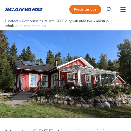
☰
Pyydä tarjous
Tuotteet
>
Referenssit
>
Musta GREE Airy viilentää tyylikkäästi ja
tehokkaasti omakotitalon