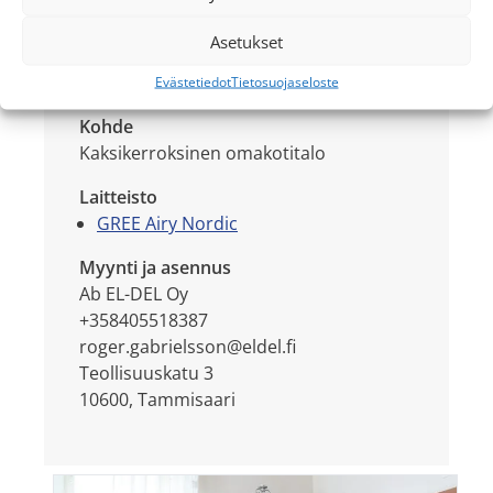
Asetukset
Paikkakunta
Tammisaari
Evästetiedot
Tietosuojaseloste
Kohde
Kaksikerroksinen omakotitalo
Laitteisto
GREE Airy Nordic
Myynti ja asennus
Ab EL-DEL Oy
+358405518387
roger.gabrielsson@eldel.fi
Teollisuuskatu 3
10600, Tammisaari