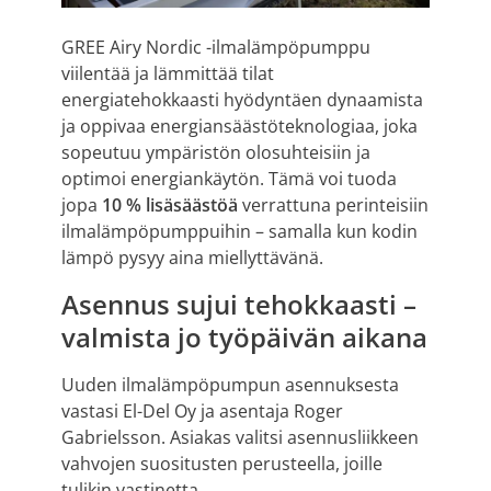
GREE Airy Nordic -ilmalämpöpumppu
viilentää ja lämmittää tilat
energiatehokkaasti hyödyntäen dynaamista
ja oppivaa energiansäästöteknologiaa, joka
sopeutuu ympäristön olosuhteisiin ja
optimoi energiankäytön. Tämä voi tuoda
jopa
10 % lisäsäästöä
verrattuna perinteisiin
ilmalämpöpumppuihin – samalla kun kodin
lämpö pysyy aina miellyttävänä.
Asennus sujui tehokkaasti –
valmista jo työpäivän aikana
Uuden ilmalämpöpumpun asennuksesta
vastasi El-Del Oy ja asentaja Roger
Gabrielsson. Asiakas valitsi asennusliikkeen
vahvojen suositusten perusteella, joille
tulikin vastinetta.