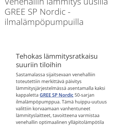
Venehallin lämmitys uusilla
GREE SP Nordic -
ilmalämpöpumpuilla
Tehokas lämmitysratkaisu
suuriin tiloihin
Sastamalassa sijaitsevaan venehalliin
toteutettiin merkittävä päivitys
lämmitysjärjestelmässä asentamalla kaksi
kappaletta
GREE SP Nordic
50-sarjan
ilmalämpöpumppua. Tämä huippu-uutuus
valittiin korvaamaan vanhentuneet
lämmityslaitteet, tavoitteena varmistaa
venehallin optimaalinen ylläpitolämpötila