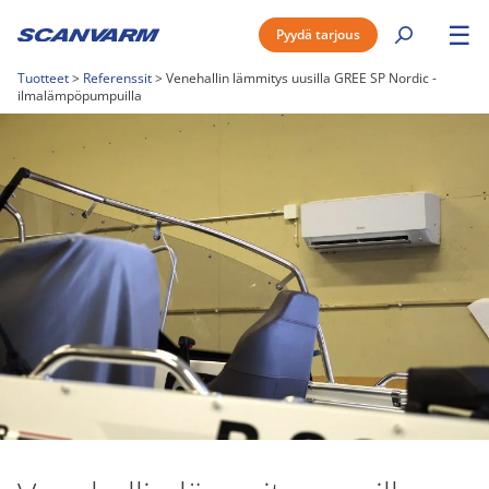
☰
Pyydä tarjous
Tuotteet
>
Referenssit
>
Venehallin lämmitys uusilla GREE SP Nordic -
ilmalämpöpumpuilla