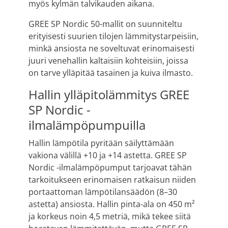
myös kylmän talvikauden aikana.
GREE SP Nordic 50-mallit on suunniteltu
erityisesti suurien tilojen lämmitystarpeisiin,
minkä ansiosta ne soveltuvat erinomaisesti
juuri venehallin kaltaisiin kohteisiin, joissa
on tarve ylläpitää tasainen ja kuiva ilmasto.
Hallin ylläpitolämmitys GREE
SP Nordic -
ilmalämpöpumpuilla
Hallin lämpötila pyritään säilyttämään
vakiona välillä +10 ja +14 astetta. GREE SP
Nordic -ilmalämpöpumput tarjoavat tähän
tarkoitukseen erinomaisen ratkaisun niiden
portaattoman lämpötilansäädön (8–30
astetta) ansiosta. Hallin pinta-ala on 450 m²
ja korkeus noin 4,5 metriä, mikä tekee siitä