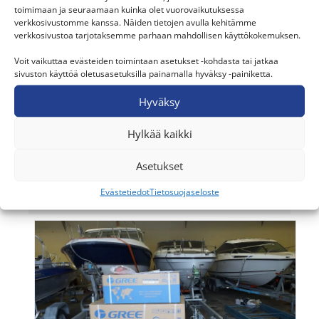
toimimaan ja seuraamaan kuinka olet vuorovaikutuksessa
Energiset Pirkanmaa Oy.
verkkosivustomme kanssa. Näiden tietojen avulla kehitämme
verkkosivustoa tarjotaksemme parhaan mahdollisen käyttökokemuksen.
Voit vaikuttaa evästeiden toimintaan asetukset -kohdasta tai jatkaa
Paikkakunta
sivuston käyttöä oletusasetuksilla painamalla hyväksy -painiketta.
Sastamala
Hyväksy
Kohde
Venehalli
Hylkää kaikki
Laitteisto
Asetukset
GREE SP Nordic
Evästetiedot
Tietosuojaseloste