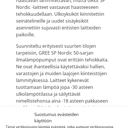
haastavan lämmitettävän, mutta GREE SP
Nordic -laitteet vastaavat haasteeseen
tehokkuudellaan. Ulkoyksiköt kiinnitettiin
seinätelineille ja uudet sisäyksiköt
asennettiin sujuvasti entisten laitteiden
paikoille.
Suunniteltu erityisesti suurten tilojen
tarpeisiin, GREE SP Nordic 50-sarjan
ilmalämpöpumput ovat erittäin tehokkaita.
Ne ovat ihanteellisia käytettäväksi hallien,
varastojen ja muiden laajojen kiinteistöjen
lämmityksessä. Laitteet kykenevät
tuottamaan lämpöä jopa -30 asteen
ulkolämpötilassa ja säilyttävät
nimellistehonsa aina -18 asteen pakkaseen
saakka, mikä takaa luotettavan toiminnan
Suostumus evästeiden
myös ankarien talviolosuhteiden aikana.
käyttöön
Laitteen myynnistä ja asennuksesta vastasi
Tämä verkkosivusto käyttää evästeitä, jotka auttavat verkkosivustoa