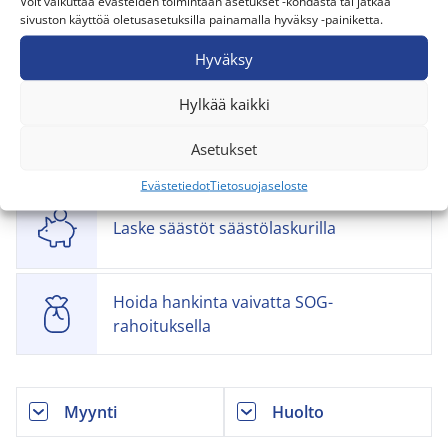
Voit vaikuttaa evästeiden toimintaan asetukset -kohdasta tai jatkaa
sivuston käyttöä oletusasetuksilla painamalla hyväksy -painiketta.
Käyttöohjeet ja tuki
Hyväksy
Hylkää kaikki
Pyydä tarjous
Asetukset
Evästetiedot
Tietosuojaseloste
Laske säästöt säästölaskurilla
Hoida hankinta vaivatta SOG-
rahoituksella
Myynti
Huolto