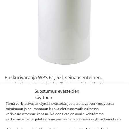
Puskurivaraaja WPS 61, 62l, seinäasenteinen,
sarjakytkentään, 1½” yhteillä, Energialuokka B
Suostumus evästeiden
käyttöön
Tämä verkkosivusto käyttää evästeitä, jotka auttavat verkkosivustoa
toimimaan ja seuraamaan kuinka olet vuorovaikutuksessa
Ominaisuudet
verkkosivustomme kanssa. Näiden tietojen avulla kehitämme
verkkosivustoa tarjotaksemme parhaan mahdollisen käyttökokemuksen.
Tekniset tiedot