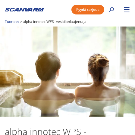
☰
Pyydä tarjous
Tuotteet
>
alpha innotec WPS -vesitilanlaajentaja
alpha innotec WPS -