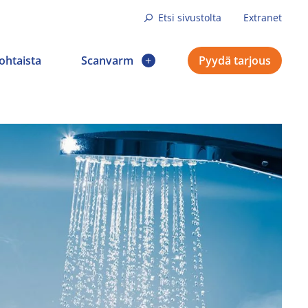
Etsi sivustolta
Extranet
ohtaista
Scanvarm
Pyydä tarjous