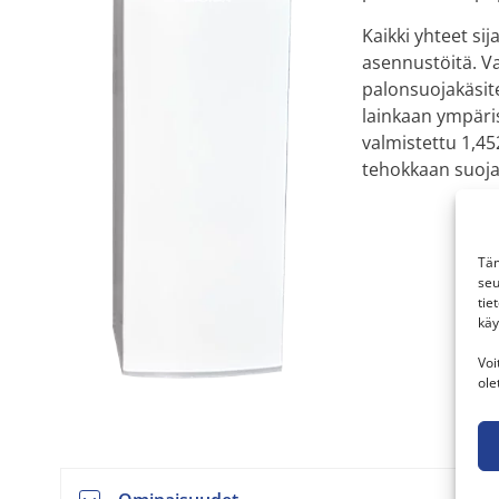
Kaikki yhteet sij
asennustöitä. Va
palonsuojakäsite
lainkaan ympäris
valmistettu 1,45
tehokkaan suoja
Täm
seu
tie
käy
Voi
ole