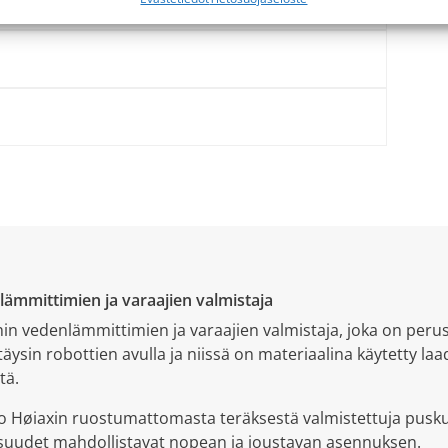
ämmittimien ja varaajien valmistaja
in vedenlämmittimien ja varaajien valmistaja, joka on perus
täysin robottien avulla ja niissä on materiaalina käytetty la
tä.
Høiaxin ruostumattomasta teräksestä valmistettuja puskur
isuudet mahdollistavat nopean ja joustavan asennuksen.