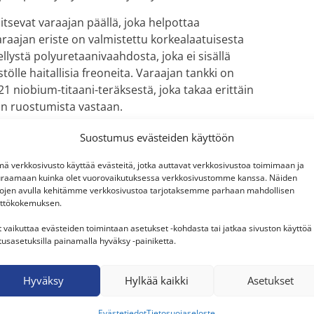
aitsevat varaajan päällä, joka helpottaa
raajan eriste on valmistettu korkealaatuisesta
llystä polyuretaanivaahdosta, joka ei sisällä
tölle haitallisia freoneita. Varaajan tankki on
21 niobium-titaani-teräksestä, joka takaa erittäin
n ruostumista vastaan.
Suostumus evästeiden käyttöön
ä verkkosivusto käyttää evästeitä, jotka auttavat verkkosivustoa toimimaan ja
raamaan kuinka olet vuorovaikutuksessa verkkosivustomme kanssa. Näiden
tojen avulla kehitämme verkkosivustoa tarjotaksemme parhaan mahdollisen
ttökokemuksen.
t vaikuttaa evästeiden toimintaan asetukset -kohdasta tai jatkaa sivuston käyttöä
tusasetuksilla painamalla hyväksy -painiketta.
Hyväksy
Hylkää kaikki
Asetukset
Evästetiedot
Tietosuojaseloste