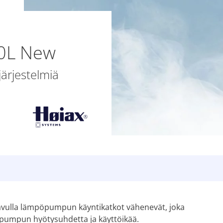
10L New
ärjestelmiä
avulla lämpöpumpun käyntikatkot vähenevät, joka
pumpun hyötysuhdetta ja käyttöikää.