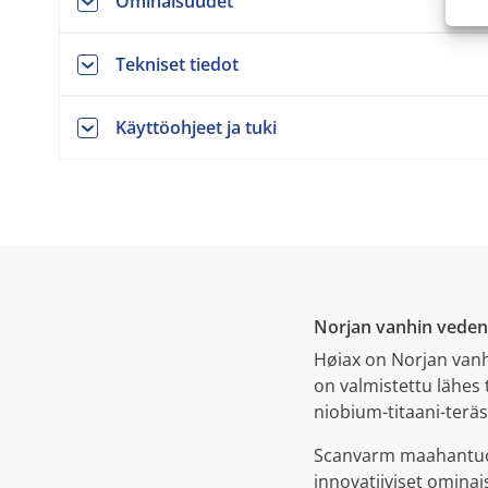
Ominaisuudet
Tekniset tiedot
Käyttöohjeet ja tuki
Norjan vanhin vedenl
Høiax on Norjan vanh
on valmistettu lähes 
niobium-titaani-teräs
Scanvarm maahantuo 
innovatiiviset omina