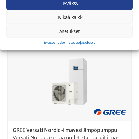
Scanvarmin jälleenmyyjiltä ilma-
Hyväksy
vesilämpöpumput ja niiden huolto
Hylkää kaikki
Myrskylässä ja lähialueilla
Asetukset
Evästetiedot
Tietosuojaseloste
GREE Versati Nordic -ilmavesilämpöpumppu
Versati Nordic asettaa uudet standardit ilma-