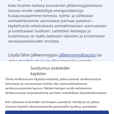
Koko Suomen kattava Scanvarmin jälleenmyyjäverkosto
tarjoaa sinulle räätälöityjä energiaratkaisuja
huippuosaajiemme toimesta. Kylmä- ja sähköalan
ammattilaisemme varmistavat parhaan palvelun –
täydellisestä mitoituksesta ammattimaiseen asennukseen
ja luotettavaan huoltoon. Laitteidesi kestävyys ja
luotettavuus on taattu kattavien takuiden ja erinomaisen
varaosasaatavuuden ansiosta.
Löydä lähin jälleenmyyjäsi
jälleenmyyjähausta
tai
anna
meidän etsiä sinulle
tarpeisiisi sopivin
jälleenmyyjä.
Suostumus evästeiden
käyttöön
Tämä verkkosivusto käyttää evästeitä, jotka auttavat verkkosivustoa
toimimaan ja seuraamaan kuinka olet vuorovaikutuksessa
verkkosivustomme kanssa. Näiden tietojen avulla kehitämme
verkkosivustoa tarjotaksemme parhaan mahdollisen käyttökokemuksen.
Voit vaikuttaa evästeiden toimintaan asetukset -kohdasta tai jatkaa
sivuston käyttöä oletusasetuksilla painamalla hyväksy -painiketta.