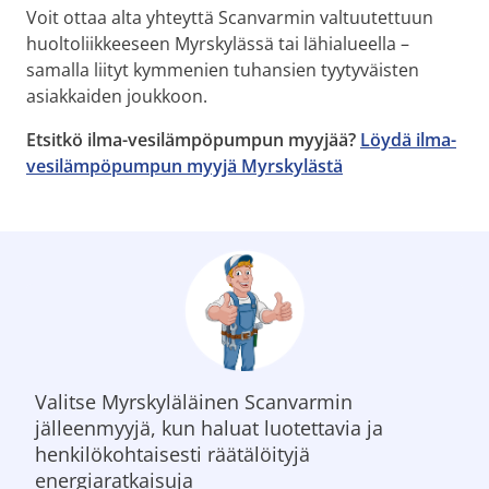
Voit ottaa alta yhteyttä Scanvarmin valtuutettuun
huoltoliikkeeseen Myrskylässä tai lähialueella –
samalla liityt kymmenien tuhansien tyytyväisten
asiakkaiden joukkoon.
Etsitkö ilma-vesilämpöpumpun myyjää?
Löydä ilma-
vesilämpöpumpun myyjä Myrskylästä
Valitse Myrskyläläinen Scanvarmin
jälleenmyyjä, kun haluat luotettavia ja
henkilökohtaisesti räätälöityjä
energiaratkaisuja