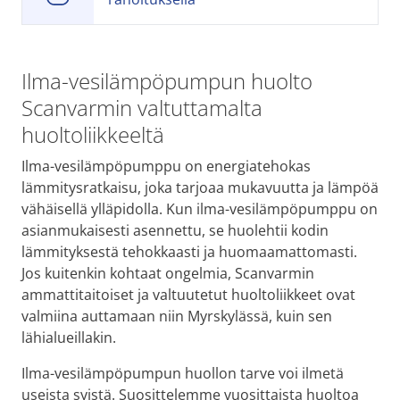
Ilma-vesilämpöpumpun huolto
Scanvarmin valtuttamalta
huoltoliikkeeltä
Ilma-vesilämpöpumppu on energiatehokas
lämmitysratkaisu, joka tarjoaa mukavuutta ja lämpöä
vähäisellä ylläpidolla. Kun ilma-vesilämpöpumppu on
asianmukaisesti asennettu, se huolehtii kodin
lämmityksestä tehokkaasti ja huomaamattomasti.
Jos kuitenkin kohtaat ongelmia, Scanvarmin
ammattitaitoiset ja valtuutetut huoltoliikkeet ovat
valmiina auttamaan niin Myrskylässä, kuin sen
lähialueillakin.
Ilma-vesilämpöpumpun huollon tarve voi ilmetä
useista syistä. Suosittelemme vuosittaista huoltoa