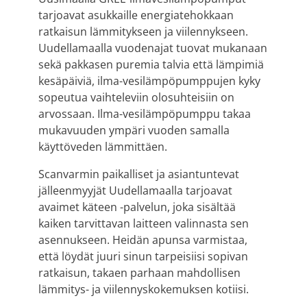
tarjoavat asukkaille energiatehokkaan
ratkaisun lämmitykseen ja viilennykseen.
Uudellamaalla vuodenajat tuovat mukanaan
sekä pakkasen puremia talvia että lämpimiä
kesäpäiviä, ilma-vesilämpöpumppujen kyky
sopeutua vaihteleviin olosuhteisiin on
arvossaan. Ilma-vesilämpöpumppu takaa
mukavuuden ympäri vuoden samalla
käyttöveden lämmittäen.
Scanvarmin paikalliset ja asiantuntevat
jälleenmyyjät Uudellamaalla tarjoavat
avaimet käteen -palvelun, joka sisältää
kaiken tarvittavan laitteen valinnasta sen
asennukseen. Heidän apunsa varmistaa,
että löydät juuri sinun tarpeisiisi sopivan
ratkaisun, takaen parhaan mahdollisen
lämmitys- ja viilennyskokemuksen kotiisi.