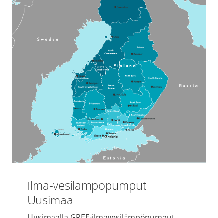
Ilma-vesilämpöpumput
Uusimaa
Uusimaalla GREE-ilmavesilämpöpumput