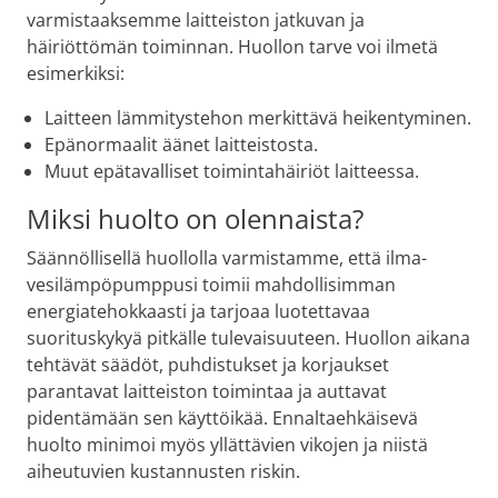
varmistaaksemme laitteiston jatkuvan ja
häiriöttömän toiminnan. Huollon tarve voi ilmetä
esimerkiksi:
Laitteen lämmitystehon merkittävä heikentyminen.
Epänormaalit äänet laitteistosta.
Muut epätavalliset toimintahäiriöt laitteessa.
Miksi huolto on olennaista?
Säännöllisellä huollolla varmistamme, että ilma-
vesilämpöpumppusi toimii mahdollisimman
energiatehokkaasti ja tarjoaa luotettavaa
suorituskykyä pitkälle tulevaisuuteen. Huollon aikana
tehtävät säädöt, puhdistukset ja korjaukset
parantavat laitteiston toimintaa ja auttavat
pidentämään sen käyttöikää. Ennaltaehkäisevä
huolto minimoi myös yllättävien vikojen ja niistä
aiheutuvien kustannusten riskin.