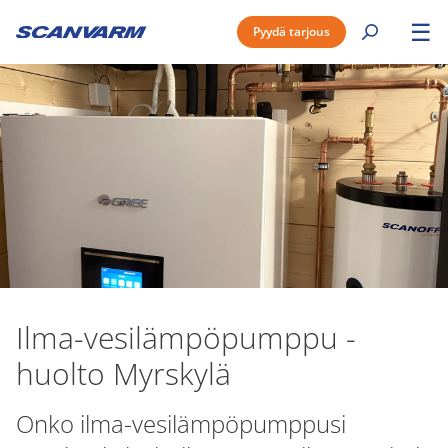
☰
Pyydä tarjous
Ilma-vesilämpöpumppu -
huolto Myrskylä
Onko ilma-vesilämpöpumppusi