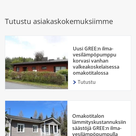
Tutustu asiakaskokemuksiimme
Uusi GREE:n ilma-
vesilämpöpumppu
korvasi vanhan
valkeakoskelaisessa
omakotitalossa
Tutustu
Omakotitalon
lämmityskustannuksiin
säästöjä GREE:n ilma-
vesilämpöpumpulla