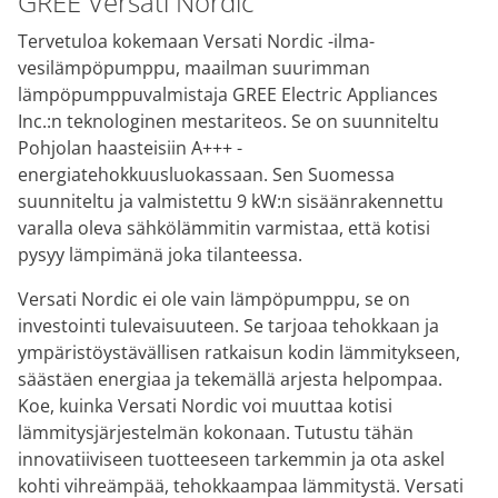
GREE Versati Nordic
Tervetuloa kokemaan Versati Nordic -ilma-
vesilämpöpumppu, maailman suurimman
lämpöpumppuvalmistaja GREE Electric Appliances
Inc.:n teknologinen mestariteos. Se on suunniteltu
Pohjolan haasteisiin A+++ -
energiatehokkuusluokassaan. Sen Suomessa
suunniteltu ja valmistettu 9 kW:n sisäänrakennettu
varalla oleva sähkölämmitin varmistaa, että kotisi
pysyy lämpimänä joka tilanteessa.
Versati Nordic ei ole vain lämpöpumppu, se on
investointi tulevaisuuteen. Se tarjoaa tehokkaan ja
ympäristöystävällisen ratkaisun kodin lämmitykseen,
säästäen energiaa ja tekemällä arjesta helpompaa.
Koe, kuinka Versati Nordic voi muuttaa kotisi
lämmitysjärjestelmän kokonaan. Tutustu tähän
innovatiiviseen tuotteeseen tarkemmin ja ota askel
kohti vihreämpää, tehokkaampaa lämmitystä. Versati