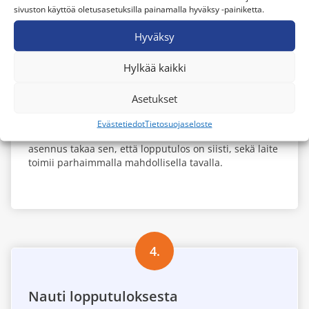
sivuston käyttöä oletusasetuksilla painamalla hyväksy -painiketta.
Hyväksy
3.
Hylkää kaikki
Jälleenmyyjä hoitaa kaiken
Asetukset
Jälleenmyyjä hankkii laitteiston, asentaa sen
vaivattomasti 1-2 arkipäivässä, sekä opastaa laitteen
Evästetiedot
Tietosuojaseloste
oikeaan käyttöön. Luotettavan ammattilaisen tekemä
asennus takaa sen, että lopputulos on siisti, sekä laite
toimii parhaimmalla mahdollisella tavalla.
4.
Nauti lopputuloksesta