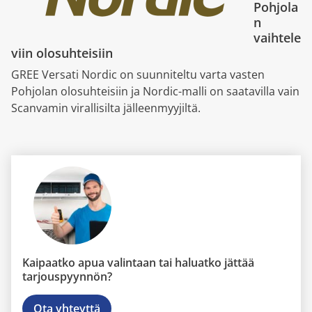
Pohjola
n
vaihtele
viin olosuhteisiin
GREE Versati Nordic on suunniteltu varta vasten
Pohjolan olosuhteisiin ja Nordic-malli on saatavilla vain
Scanvamin virallisilta jälleenmyyjiltä.
Kaipaatko apua valintaan tai haluatko jättää
tarjouspyynnön?
Ota yhteyttä