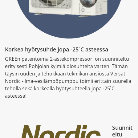
Korkea hyötysuhde jopa -25˚C asteessa
GREEn patentoima 2-astekompressori on suunniteltu
erityisesti Pohjolan kylmiä olosuhteita varten. Tämän
täysin uuden ja tehokkaan tekniikan ansiosta Versati
Nordic -ilma-vesilämpöpumppu toimii erittäin suurella
teholla sekä korkealla hyötysuhteella jopa -25˚C
asteessa!
Suunnit
eltu