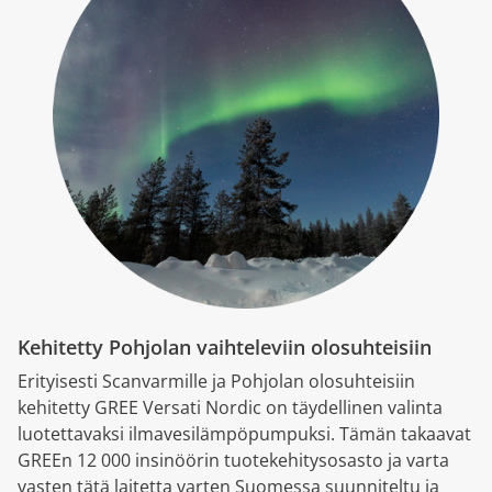
Kehitetty Pohjolan vaihteleviin olosuhteisiin
Erityisesti Scanvarmille ja Pohjolan olosuhteisiin
kehitetty GREE Versati Nordic on täydellinen valinta
luotettavaksi ilmavesilämpöpumpuksi. Tämän takaavat
GREEn 12 000 insinöörin tuotekehitysosasto ja varta
vasten tätä laitetta varten Suomessa suunniteltu ja