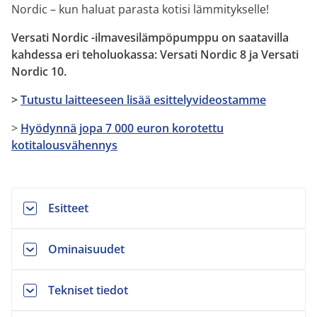
Nordic – kun haluat parasta kotisi lämmitykselle!
Versati Nordic -ilmavesilämpöpumppu on saatavilla
kahdessa eri teholuokassa: Versati Nordic 8 ja Versati
Nordic 10.
>
Tutustu laitteeseen lisää esittelyvideostamme
>
Hyödynnä jopa 7 000 euron korotettu
kotitalousvähennys
Esitteet
Ominaisuudet
Tekniset tiedot