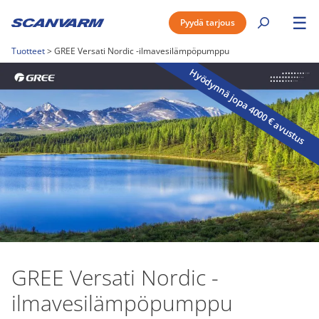
☰
Pyydä tarjous
Tuotteet
>
GREE Versati Nordic -ilmavesilämpöpumppu
Hyödynnä jopa 4000 € avustus
GREE Versati Nordic -
ilmavesilämpöpumppu