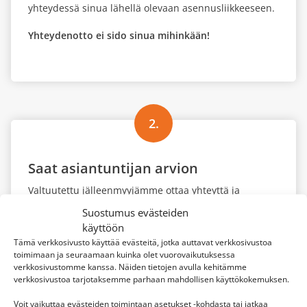
yhteydessä sinua lähellä olevaan asennusliikkeeseen.
Yhteydenotto ei sido sinua mihinkään!
2.
Saat asiantuntijan arvion
Valtuutettu jälleenmyyjämme ottaa yhteyttä ja
tarvittaessa tulee kartoituskäynnille. Tällöin
Suostumus evästeiden
jälleenmyyjä osaa suositella sopivaa ilma-
käyttöön
vesilämpöpumppua oikeassa teholuokassa. Näin saat
Tämä verkkosivusto käyttää evästeitä, jotka auttavat verkkosivustoa
laitteestasi parhaan hyödyn ja parhaimman säästön
toimimaan ja seuraamaan kuinka olet vuorovaikutuksessa
lämmityskustannuksiin.
verkkosivustomme kanssa. Näiden tietojen avulla kehitämme
verkkosivustoa tarjotaksemme parhaan mahdollisen käyttökokemuksen.
Voit vaikuttaa evästeiden toimintaan asetukset -kohdasta tai jatkaa