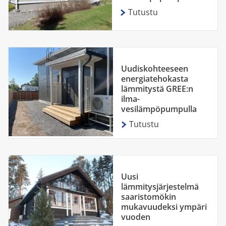
Tutustu
Uudiskohteeseen
energiatehokasta
lämmitystä GREE:n
ilma-
vesilämpöpumpulla
Tutustu
Uusi
lämmitysjärjestelmä
saaristomökin
mukavuudeksi ympäri
vuoden