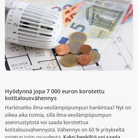
Hyödynnä jopa 7 000 euron korotettu
kotitalousvähennys
Harkitsetko ilma-vesilämpöpumpun hankintaa? Nyt on
oikea aika toimia, sillä ilma-vesilämpöpumpun
asennustyöstä voi saada korotettua
kotitalousvähennystä. Vähennys on 60 % yritykseltä
ostetun työn osuudesta.
Kaksi henkilöä voi saada