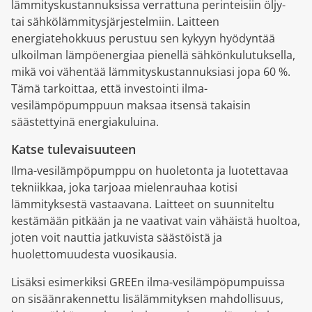
lämmityskustannuksissa verrattuna perinteisiin öljy-
tai sähkölämmitysjärjestelmiin. Laitteen
energiatehokkuus perustuu sen kykyyn hyödyntää
ulkoilman lämpöenergiaa pienellä sähkönkulutuksella,
mikä voi vähentää lämmityskustannuksiasi jopa 60 %.
Tämä tarkoittaa, että investointi ilma-
vesilämpöpumppuun maksaa itsensä takaisin
säästettyinä energiakuluina.
Katse tulevaisuuteen
Ilma-vesilämpöpumppu on huoletonta ja luotettavaa
tekniikkaa, joka tarjoaa mielenrauhaa kotisi
lämmityksestä vastaavana. Laitteet on suunniteltu
kestämään pitkään ja ne vaativat vain vähäistä huoltoa,
joten voit nauttia jatkuvista säästöistä ja
huolettomuudesta vuosikausia.
Lisäksi esimerkiksi GREEn ilma-vesilämpöpumpuissa
on sisäänrakennettu lisälämmityksen mahdollisuus,