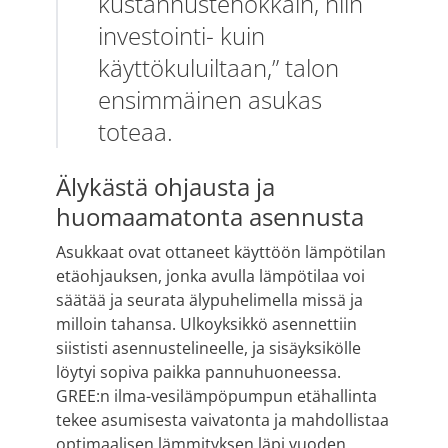
kustannustehokkain, niin
investointi- kuin
käyttökuluiltaan,” talon
ensimmäinen asukas
toteaa.
Älykästä ohjausta ja
huomaamatonta asennusta
Asukkaat ovat ottaneet käyttöön lämpötilan
etäohjauksen, jonka avulla lämpötilaa voi
säätää ja seurata älypuhelimella missä ja
milloin tahansa. Ulkoyksikkö asennettiin
siististi asennustelineelle, ja sisäyksikölle
löytyi sopiva paikka pannuhuoneessa.
GREE:n ilma-vesilämpöpumpun etähallinta
tekee asumisesta vaivatonta ja mahdollistaa
optimaalisen lämmityksen läpi vuoden.