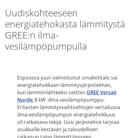
Uudiskohteeseen
energiatehokasta lämmitystä
GREE:n ilma-
vesilämpöpumpulla
Espoossa juuri valmistunut omakotitalo sai
energiatehokkaan lämmitysjärjestelmän,
kun lämmönlähteeksi valittiin
GREE Versati
Nordic
8 kW -ilma-vesilämpöpumppu.
Erilaisten lämmitysvaihtoehtojen vertailussa
ilma-vesilämpöpumpun energiatehokkuus
oli ratkaiseva tekijä. Uusi järjestelmä tarjoaa
asukkaille kestävän ja taloudellisen
ratkaisun talon lämmittämiseen.