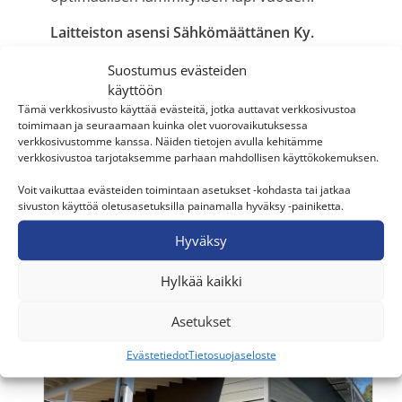
Laitteiston asensi Sähkömäättänen Ky.
Suostumus evästeiden
käyttöön
Paikkakunta
Tämä verkkosivusto käyttää evästeitä, jotka auttavat verkkosivustoa
Espoo
toimimaan ja seuraamaan kuinka olet vuorovaikutuksessa
verkkosivustomme kanssa. Näiden tietojen avulla kehitämme
Kohde
verkkosivustoa tarjotaksemme parhaan mahdollisen käyttökokemuksen.
Omakotitalo
Voit vaikuttaa evästeiden toimintaan asetukset -kohdasta tai jatkaa
sivuston käyttöä oletusasetuksilla painamalla hyväksy -painiketta.
Laitteisto
GREE Versati Nordic -
Hyväksy
ilmavesilämpöpumppu
Hylkää kaikki
Asetukset
Evästetiedot
Tietosuojaseloste