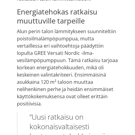
Energiatehokas ratkaisu
muuttuville tarpeille
Alun perin talon lämmitykseen suunniteltiin
poistoilmalämpöpumppua, mutta
vertaillessa eri vaihtoehtoja päädyttiin
lopulta GREE Versati Nordic -ilma-
vesilämpöpumppuun. Tämä ratkaisu tarjoaa
korkean energiatehokkuuden, mikä oli
keskeinen valintakriteeri. Ensimmäisinä
asukkaina 120 m² taloon muuttaa
nelihenkinen perhe ja heidän ensimmäiset
käyttökokemuksensa ovat olleet erittäin
positiivisia.
”Uusi ratkaisu on
kokonaisvaltaisesti