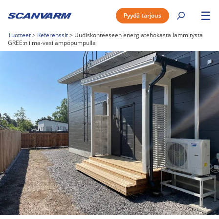
☰
Pyydä tarjous
Tuotteet
>
Referenssit
>
Uudiskohteeseen energiatehokasta lämmitystä
GREE:n ilma-vesilämpöpumpulla