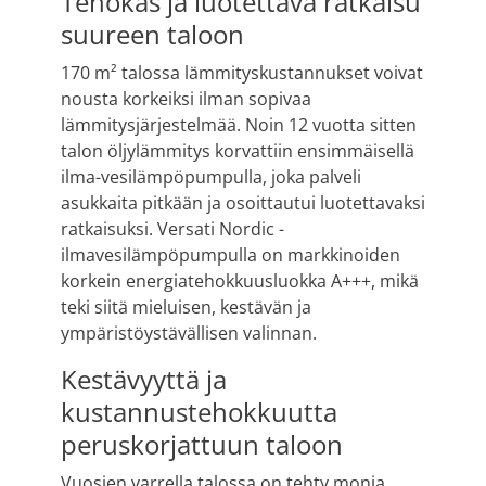
Tehokas ja luotettava ratkaisu
suureen taloon
170 m² talossa lämmityskustannukset voivat
nousta korkeiksi ilman sopivaa
lämmitysjärjestelmää. Noin 12 vuotta sitten
talon öljylämmitys korvattiin ensimmäisellä
ilma-vesilämpöpumpulla, joka palveli
asukkaita pitkään ja osoittautui luotettavaksi
ratkaisuksi. Versati Nordic -
ilmavesilämpöpumpulla on markkinoiden
korkein energiatehokkuusluokka A+++, mikä
teki siitä mieluisen, kestävän ja
ympäristöystävällisen valinnan.
Kestävyyttä ja
kustannustehokkuutta
peruskorjattuun taloon
Vuosien varrella talossa on tehty monia