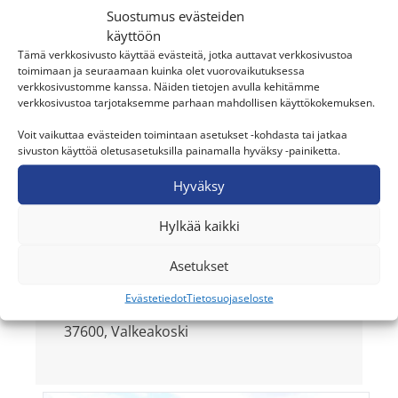
Suostumus evästeiden
Paikkakunta
käyttöön
Valkeakoski
Tämä verkkosivusto käyttää evästeitä, jotka auttavat verkkosivustoa
toimimaan ja seuraamaan kuinka olet vuorovaikutuksessa
verkkosivustomme kanssa. Näiden tietojen avulla kehitämme
Kohde
verkkosivustoa tarjotaksemme parhaan mahdollisen käyttökokemuksen.
Omakotitalo
Voit vaikuttaa evästeiden toimintaan asetukset -kohdasta tai jatkaa
Laitteisto
sivuston käyttöä oletusasetuksilla painamalla hyväksy -painiketta.
GREE Versati Nordic -
Hyväksy
ilmavesilämpöpumppu
Myynti ja asennus
Hylkää kaikki
Pitkän Jussin Putki Oy
Asetukset
040-4165733
jussi.jalonen@gmail.com
Evästetiedot
Tietosuojaseloste
Tapionkatu 5
37600, Valkeakoski