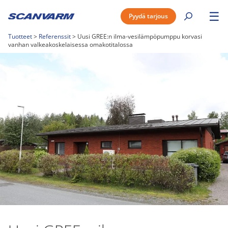
☰
Pyydä tarjous
Tuotteet
>
Referenssit
>
Uusi GREE:n ilma-vesilämpöpumppu korvasi
vanhan valkeakoskelaisessa omakotitalossa