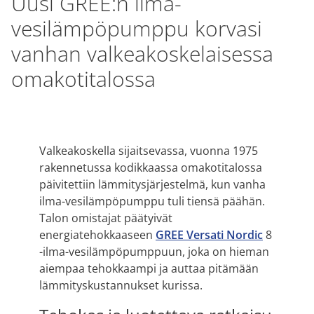
Uusi GREE:n ilma-
vesilämpöpumppu korvasi
vanhan valkeakoskelaisessa
omakotitalossa
Valkeakoskella sijaitsevassa, vuonna 1975
rakennetussa kodikkaassa omakotitalossa
päivitettiin lämmitysjärjestelmä, kun vanha
ilma-vesilämpöpumppu tuli tiensä päähän.
Talon omistajat päätyivät
energiatehokkaaseen
GREE Versati Nordic
8
-ilma-vesilämpöpumppuun, joka on hieman
aiempaa tehokkaampi ja auttaa pitämään
lämmityskustannukset kurissa.