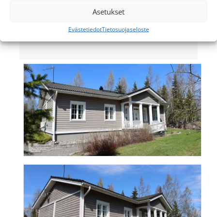
Laitteisto
Asetukset
GREE Versati Nordic -
Evästetiedot
Tietosuojaseloste
ilmavesilämpöpumppu