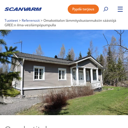
☰
Pyydä tarjous
Tuotteet
>
Referenssit
>
Omakotitalon lämmityskustannuksiin säästöjä
GREE:n ilma-vesilämpöpumpulla