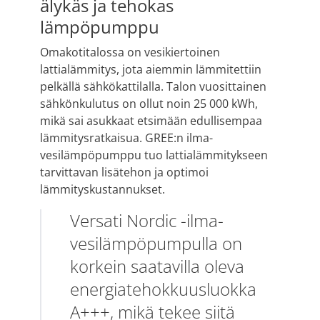
älykäs ja tehokas
lämpöpumppu
Omakotitalossa on vesikiertoinen
lattialämmitys, jota aiemmin lämmitettiin
pelkällä sähkökattilalla. Talon vuosittainen
sähkönkulutus on ollut noin 25 000 kWh,
mikä sai asukkaat etsimään edullisempaa
lämmitysratkaisua. GREE:n ilma-
vesilämpöpumppu tuo lattialämmitykseen
tarvittavan lisätehon ja optimoi
lämmityskustannukset.
Versati Nordic -ilma-
vesilämpöpumpulla on
korkein saatavilla oleva
energiatehokkuusluokka
A+++, mikä tekee siitä