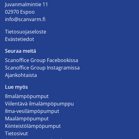
Juvanmalmintie 11
02970 Espoo
info@scanvarm.fi
Tietosuojaseloste
Evästetiedot
Seuraa meitä
Scanoffice Group Facebookissa
Scanoffice Group Instagramissa
Ajankohtaista
Lue myös
Ilmalämpöpumput
Viilentävä ilmalämpöpumppu
Ilma-vesilämpöpumput
Maalämpöpumput
Kiinteistölämpöpumput
Tietosivut