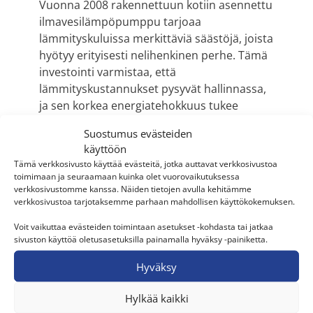
Vuonna 2008 rakennettuun kotiin asennettu
ilmavesilämpöpumppu tarjoaa
lämmityskuluissa merkittäviä säästöjä, joista
hyötyy erityisesti nelihenkinen perhe. Tämä
investointi varmistaa, että
lämmityskustannukset pysyvät hallinnassa,
ja sen korkea energiatehokkuus tukee
ympäristöystävällistä asumista nyt ja
Suostumus evästeiden
tulevaisuudessa.
käyttöön
Tämä verkkosivusto käyttää evästeitä, jotka auttavat verkkosivustoa
HDT-Group Oy:n asentaja Harri Kallioniemi
toimimaan ja seuraamaan kuinka olet vuorovaikutuksessa
asensi laitteiston.
verkkosivustomme kanssa. Näiden tietojen avulla kehitämme
verkkosivustoa tarjotaksemme parhaan mahdollisen käyttökokemuksen.
Voit vaikuttaa evästeiden toimintaan asetukset -kohdasta tai jatkaa
Paikkakunta
sivuston käyttöä oletusasetuksilla painamalla hyväksy -painiketta.
Jyväskylä
Hyväksy
Kohde
Omakotitalo
Hylkää kaikki