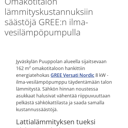
Omakotitalon
lämmityskustannuksiin
säästöjä GREE:n ilma-
vesilämpöpumpulla
Jyväskylän Puuppolan alueella sijaitsevaan
162 m² omakotitaloon hankittiin
energiatehokas
GREE Versati Nordic
8 kW -
ilma-vesilämpöpumppu täydentämään talon
lämmitystä. Sähkön hinnan noustessa
asukkaat halusivat vähentää riippuvuuttaan
pelkästä sähkökattilasta ja saada samalla
kustannussäästöjä.
Lattialämmityksen tueksi