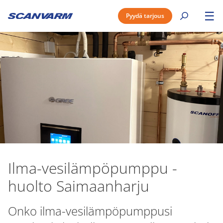
☰
Pyydä tarjous
Ilma-vesilämpöpumppu -
huolto Saimaanharju
Onko ilma-vesilämpöpumppusi