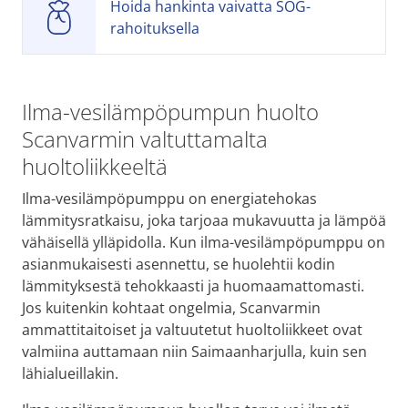
Hoida hankinta vaivatta SOG-
rahoituksella
Ilma-vesilämpöpumpun huolto
Scanvarmin valtuttamalta
huoltoliikkeeltä
Ilma-vesilämpöpumppu on energiatehokas
lämmitysratkaisu, joka tarjoaa mukavuutta ja lämpöä
vähäisellä ylläpidolla. Kun ilma-vesilämpöpumppu on
asianmukaisesti asennettu, se huolehtii kodin
lämmityksestä tehokkaasti ja huomaamattomasti.
Jos kuitenkin kohtaat ongelmia, Scanvarmin
ammattitaitoiset ja valtuutetut huoltoliikkeet ovat
valmiina auttamaan niin Saimaanharjulla, kuin sen
lähialueillakin.