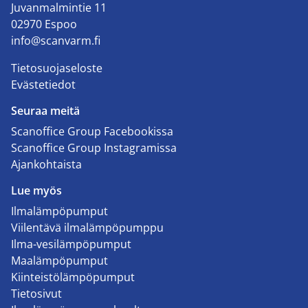
Juvanmalmintie 11
02970 Espoo
info@scanvarm.fi
Tietosuojaseloste
Evästetiedot
Seuraa meitä
Scanoffice Group Facebookissa
Scanoffice Group Instagramissa
Ajankohtaista
Lue myös
Ilmalämpöpumput
Viilentävä ilmalämpöpumppu
Ilma-vesilämpöpumput
Maalämpöpumput
Kiinteistölämpöpumput
Tietosivut