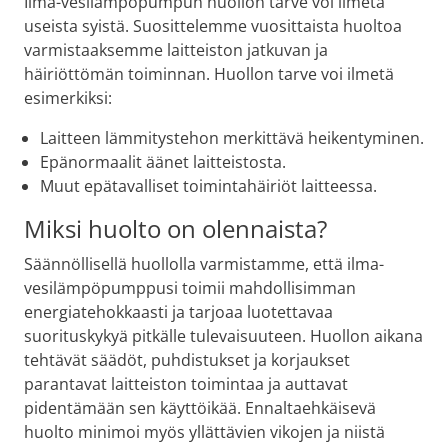
Ilma-vesilämpöpumpun huollon tarve voi ilmetä
useista syistä. Suosittelemme vuosittaista huoltoa
varmistaaksemme laitteiston jatkuvan ja
häiriöttömän toiminnan. Huollon tarve voi ilmetä
esimerkiksi:
Laitteen lämmitystehon merkittävä heikentyminen.
Epänormaalit äänet laitteistosta.
Muut epätavalliset toimintahäiriöt laitteessa.
Miksi huolto on olennaista?
Säännöllisellä huollolla varmistamme, että ilma-
vesilämpöpumppusi toimii mahdollisimman
energiatehokkaasti ja tarjoaa luotettavaa
suorituskykyä pitkälle tulevaisuuteen. Huollon aikana
tehtävät säädöt, puhdistukset ja korjaukset
parantavat laitteiston toimintaa ja auttavat
pidentämään sen käyttöikää. Ennaltaehkäisevä
huolto minimoi myös yllättävien vikojen ja niistä