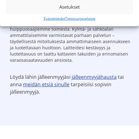
henkilökohtaisesti räätälöityjä
Asetukset
energiaratkaisuja
Koko Suomen kattava Scanvarmin jälleenmyyjäverkosto
Evästetiedot
Tietosuojaseloste
tarjoaa sinulle räätälöityjä energiaratkaisuja
huippuosaajiemme toimesta. Kylmä- ja sähköalan
ammattilaisemme varmistavat parhaan palvelun –
täydellisestä mitoituksesta ammattimaiseen asennukseen
ja luotettavaan huoltoon. Laitteidesi kestävyys ja
luotettavuus on taattu kattavien takuiden ja erinomaisen
varaosasaatavuuden ansiosta.
Löydä lähin jälleenmyyjäsi
jälleenmyyjähausta
tai
anna
meidän etsiä sinulle
tarpeisiisi sopivin
jälleenmyyjä.