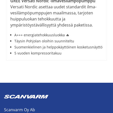
GREE Versati Nordic -ilmavesilämpöpumppu
Versati Nordic asettaa uudet standardit ilma-
vesilämpöpumppujen maailmassa, tarjoten
huippuluokan tehokkuutta ja
ympäristöystävällisyyttä yhdessä paketissa.
A+++ energiatehokkuusluokka 🔥
Täysin Pohjolan oloihin suunniteltu
Suomenkielinen ja helppokäyttöinen kosketusnäyttö
5 vuoden kompressoritakuu
Scanvarm Oy Ab