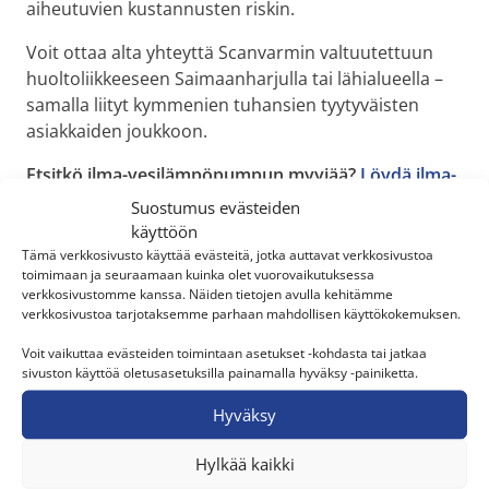
aiheutuvien kustannusten riskin.
Voit ottaa alta yhteyttä Scanvarmin valtuutettuun
huoltoliikkeeseen Saimaanharjulla tai lähialueella –
samalla liityt kymmenien tuhansien tyytyväisten
asiakkaiden joukkoon.
Etsitkö ilma-vesilämpöpumpun myyjää?
Löydä ilma-
vesilämpöpumpun myyjä Saimaanharjulta
Suostumus evästeiden
käyttöön
Tämä verkkosivusto käyttää evästeitä, jotka auttavat verkkosivustoa
toimimaan ja seuraamaan kuinka olet vuorovaikutuksessa
verkkosivustomme kanssa. Näiden tietojen avulla kehitämme
verkkosivustoa tarjotaksemme parhaan mahdollisen käyttökokemuksen.
Voit vaikuttaa evästeiden toimintaan asetukset -kohdasta tai jatkaa
sivuston käyttöä oletusasetuksilla painamalla hyväksy -painiketta.
Hyväksy
Valitse Saimaanharjulainen Scanvarmin
jälleenmyyjä, kun haluat luotettavia ja
Hylkää kaikki