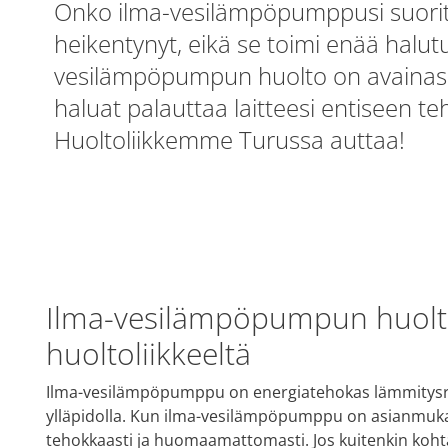
Onko ilma-vesilämpöpumppusi suori
heikentynyt, eikä se toimi enää halutul
vesilämpöpumpun huolto on avaina
haluat palauttaa laitteesi entiseen t
Huoltoliikkemme Turussa auttaa!
Ilma-vesilämpöpumpun huolto
huoltoliikkeeltä
Ilma-vesilämpöpumppu on energiatehokas lämmitysrat
ylläpidolla. Kun ilma-vesilämpöpumppu on asianmukai
tehokkaasti ja huomaamattomasti. Jos kuitenkin koht