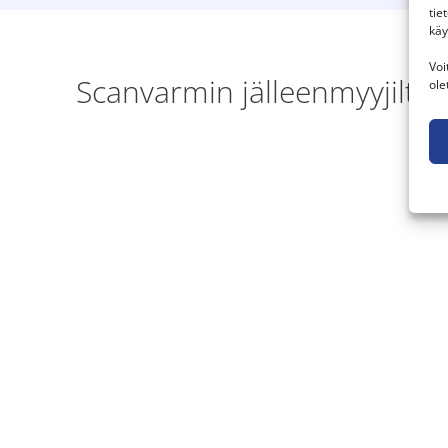
tie
käy
Voi
Scanvarmin jälleenmyyjiltä 
ole