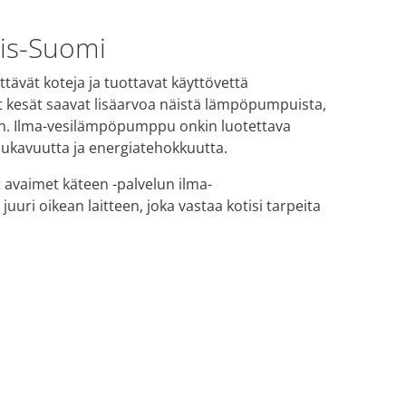
is-Suomi
vät koteja ja tuottavat käyttövettä
ät kesät saavat lisäarvoa näistä lämpöpumpuista,
den. Ilma-vesilämpöpumppu onkin luotettava
mukavuutta ja energiatehokkuutta.
 avaimet käteen -palvelun ilma-
ri oikean laitteen, joka vastaa kotisi tarpeita