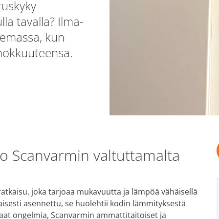
tuskyky
la tavalla? Ilma-
semassa, kun
ehokkuuteensa.
 Scanvarmin valtuttamalta
kaisu, joka tarjoaa mukavuutta ja lämpöä vähäisellä
sesti asennettu, se huolehtii kodin lämmityksestä
aat ongelmia, Scanvarmin ammattitaitoiset ja