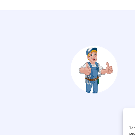
Täm
seu