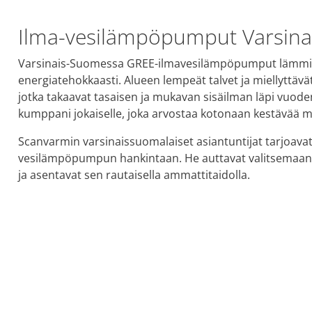
Ilma-vesilämpöpumput Varsina
Varsinais-Suomessa GREE-ilmavesilämpöpumput lämmittä
energiatehokkaasti. Alueen lempeät talvet ja miellyttäv
jotka takaavat tasaisen ja mukavan sisäilman läpi vuo
kumppani jokaiselle, joka arvostaa kotonaan kestävää 
Scanvarmin varsinaissuomalaiset asiantuntijat tarjoavat
vesilämpöpumpun hankintaan. He auttavat valitsemaan juu
ja asentavat sen rautaisella ammattitaidolla.