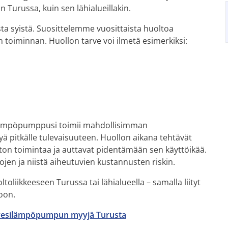
n Turussa, kuin sen lähialueillakin.
ta syistä. Suosittelemme vuosittaista huoltoa
 toiminnan. Huollon tarve voi ilmetä esimerkiksi:
silämpöpumppusi toimii mahdollisimman
yä pitkälle tulevaisuuteen. Huollon aikana tehtävät
ston toimintaa ja auttavat pidentämään sen käyttöikää.
jen ja niistä aiheutuvien kustannusten riskin.
oliikkeeseen Turussa tai lähialueella – samalla liityt
oon.
vesilämpöpumpun myyjä Turusta