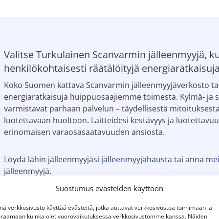
Valitse Turkulainen Scanvarmin jälleenmyyjä, ku
henkilökohtaisesti räätälöityjä energiaratkaisuj
Koko Suomen kattava Scanvarmin jälleenmyyjäverkosto tarj
energiaratkaisuja huippuosaajiemme toimesta. Kylmä- ja
varmistavat parhaan palvelun – täydellisestä mitoitukse
luotettavaan huoltoon. Laitteidesi kestävyys ja luotettavuu
erinomaisen varaosasaatavuuden ansiosta.
Löydä lähin jälleenmyyjäsi
jälleenmyyjähausta
tai anna
mei
jälleenmyyjä.
Suostumus evästeiden käyttöön
ä verkkosivusto käyttää evästeitä, jotka auttavat verkkosivustoa toimimaan ja
raamaan kuinka olet vuorovaikutuksessa verkkosivustomme kanssa. Näiden