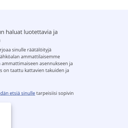
n haluat luotettavia ja
a
oaa sinulle räätälöityjä
 sähköalan ammattilaisemme
sta ammattimaiseen asennukseen ja
s on taattu kattavien takuiden ja
dän etsiä sinulle
tarpeisiisi sopivin