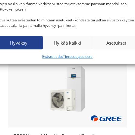
tojen avulla kehitämme verkkosivustoa tarjotaksemme parhaan mahdollisen
ttökokemuksen.
t vaikuttaa evästeiden toimintaan asetukset -kohdasta tai jatkaa sivuston käyttöä
ilma-vesilämpöpumput ja niiden hu
tusasetuksilla painamalla hyväksy -painiketta.
Hyväksy
Hylkää kaikki
Asetukset
Evästetiedot
Tietosuojaseloste