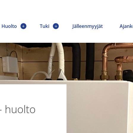
Huolto
Tuki
Jälleenmyyjät
Ajank
 huolto