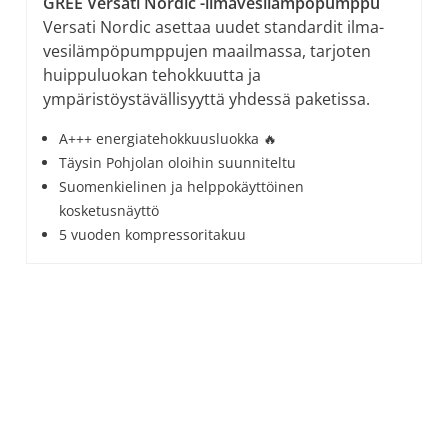
GREE Versati Nordic -ilmavesilämpöpumppu
Versati Nordic asettaa uudet standardit ilma-
vesilämpöpumppujen maailmassa, tarjoten
huippuluokan tehokkuutta ja
ympäristöystävällisyyttä yhdessä paketissa.
A+++ energiatehokkuusluokka 🔥
Täysin Pohjolan oloihin suunniteltu
Suomenkielinen ja helppokäyttöinen
kosketusnäyttö
5 vuoden kompressoritakuu