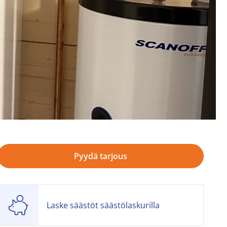
Pyydä tarjous
Laske säästöt säästölaskurilla