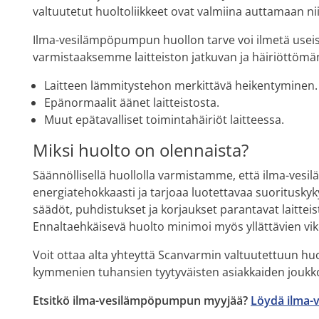
valtuutetut huoltoliikkeet ovat valmiina auttamaan nii
Ilma-vesilämpöpumpun huollon tarve voi ilmetä useis
varmistaaksemme laitteiston jatkuvan ja häiriöttömän
Laitteen lämmitystehon merkittävä heikentyminen.
Epänormaalit äänet laitteistosta.
Muut epätavalliset toimintahäiriöt laitteessa.
Miksi huolto on olennaista?
Säännöllisellä huollolla varmistamme, että ilma-ve
energiatehokkaasti ja tarjoaa luotettavaa suorituskyk
säädöt, puhdistukset ja korjaukset parantavat laittei
Ennaltaehkäisevä huolto minimoi myös yllättävien viko
Voit ottaa alta yhteyttä Scanvarmin valtuutettuun huolt
kymmenien tuhansien tyytyväisten asiakkaiden joukk
Etsitkö ilma-vesilämpöpumpun myyjää?
Löydä ilma-