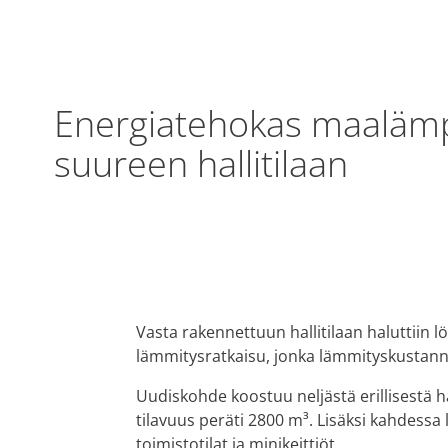
Energiatehokas maalämp
suureen hallitilaan
Vasta rakennettuun hallitilaan haluttiin l
lämmitysratkaisu, jonka lämmityskustannuk
Uudiskohde koostuu neljästä erillisestä ha
tilavuus peräti 2800 m³. Lisäksi kahdessa l
toimistotilat ja minikeittiöt.