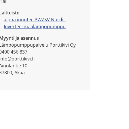
Halli
Laitteisto
alpha innotec PWZSV Nordic
Inverter -maalämpöpumppu
Myynti ja asennus
Lämpöpumppupalvelu Porttikivi Oy
0400 456 837
info@porttikivi.fi
Ainolantie 10
37800, Akaa