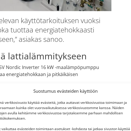
televan käyttötarkoituksen vuoksi
joka tuottaa energiatehokkaasti
seen,” asiakas sanoo.
ä lattialämmitykseen
PWZSV Nordic Inverter 16 kW -maalämpöpumppu
taa energiatehokkaan ja pitkäikäisen
Suostumus evästeiden käyttöön
tus, jotta tarpeen vaatiessa kohteessa olisi
a toimii vesikiertoinen lattialämmitys, joka takaa
ä verkkosivusto käyttää evästeitä, jotka auttavat verkkosivustoa toimimaan ja
ilassa.
raamaan kuinka olet vuorovaikutuksessa verkkosivustomme kanssa. Näiden
tojen avulla kehitämme verkkosivustoa tarjotaksemme parhaan mahdollisen
ttökokemuksen.
t vaikuttaa evästeiden toimintaan asetukset -kohdasta tai jatkaa sivuston käyttöä