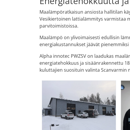
Energiatehokkuutta j
Maalämpöratkaisun ansiosta hallitilan käy
Vesikiertoinen lattialämmitys varmistaa m
parvitoimistoissa.
Maalämpö on ylivoimaisesti edullisin lämm
energiakustannukset jäävät pienemmiksi 
Alpha innotec PWZSV on laadukas maal
energiatehokkuus ja sisäänrakennettu 186
kuluttajien suosituin valinta Scanvarmin m