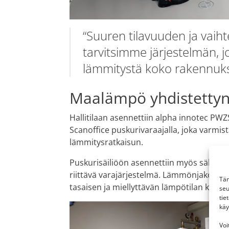
“Suuren tilavuuden ja vaih
tarvitsimme järjestelmän, 
lämmitystä koko rakennuk
Maalämpö yhdistettyn
Hallitilaan asennettiin alpha innotec 
Scanoffice puskurivaraajalla, joka varmis
lämmitysratkaisun.
Puskurisäiliöön asennettiin myös sähkövas
riittävä varajärjestelmä. Lämmönjakotapan
Täm
tasaisen ja miellyttävän lämpötilan koko t
seu
tie
käy
Voi