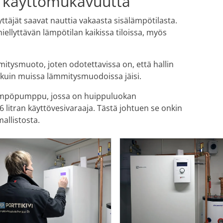
a käyttömukavuutta
ttäjät saavat nauttia vakaasta sisälämpötilasta.
iellyttävän lämpötilan kaikissa tiloissa, myös
itysmuoto, joten odotettavissa on, että hallin
kuin muissa lämmitysmuodoissa jäisi.
ämpöpumppu, jossa on huippuluokan
 litran käyttövesivaraaja. Tästä johtuen se onkin
allistosta.