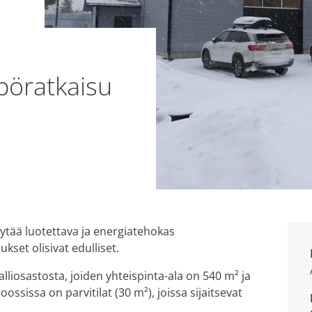
öratkaisu
öytää luotettava ja energiatehokas
set olisivat edulliset.
lliosastosta, joiden yhteispinta-ala on 540 m² ja
oossissa on parvitilat (30 m²), joissa sijaitsevat