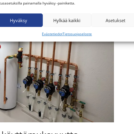
tusasetuksilla painamalla hyväksy -painiketta.
Hyväksy
Hylkää kaikki
Asetukset
Evästetiedot
Tietosuojaseloste