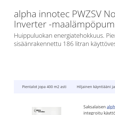
alpha innotec PWZSV No
Inverter -maalämpöpu
Huippuluokan energiatehokkuus. Pien
sisäänrakennettu 186 litran käyttöves
Pientalot jopa 400 m2 asti
Hiljainen käyntiääni j
Saksalaisen
alph
integroitu käytt