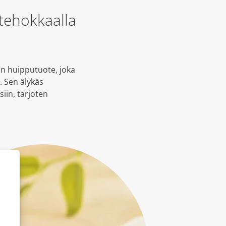
ehokkaalla
 huipputuote, joka
. Sen älykäs
iin, tarjoten