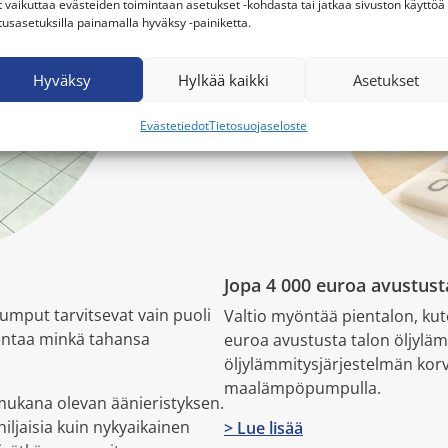
t vaikuttaa evästeiden toimintaan asetukset -kohdasta tai jatkaa sivuston käyttöä
tusasetuksilla painamalla hyväksy -painiketta.
Hyväksy
Hylkää kaikki
Asetukset
Evästetiedot
Tietosuojaseloste
Jopa 4 000 euroa avustus
put tarvitsevat vain puoli
Valtio myöntää pientalon, kut
asentaa minkä tahansa
euroa avustusta talon öljylä
öljylämmitysjärjestelmän korv
maalämpöpumpulla.
mukana olevan äänieristyksen.
jaisia kuin nykyaikainen
> Lue lisää