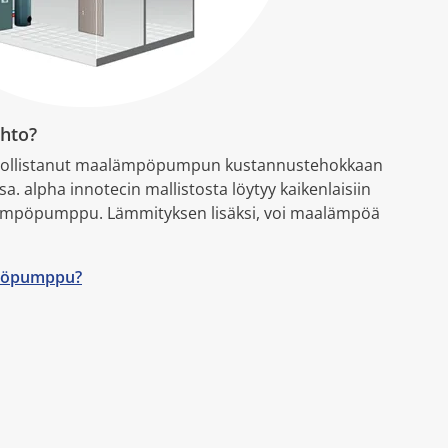
ehto?
hdollistanut maalämpöpumpun kustannustehokkaan
. alpha innotecin mallistosta löytyy kaikenlaisiin
alämpöpumppu. Lämmityksen lisäksi, voi maalämpöä
mpöpumppu?