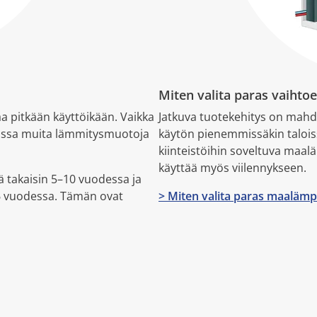
Miten valita paras vaihto
 pitkään käyttöikään. Vaikka
Jatkuva tuotekehitys on ma
ussa muita lämmitysmuotoja
käytön pienemmissäkin taloissa
kiinteistöihin soveltuva ma
käyttää myös viilennykseen.
ä takaisin 5–10 vuodessa ja
–6 vuodessa. Tämän ovat
> Miten valita paras maalä