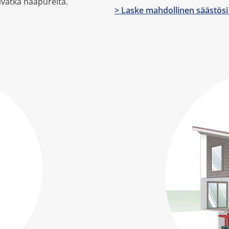
eivätkä naapureita.
> Laske mahdollinen säästös