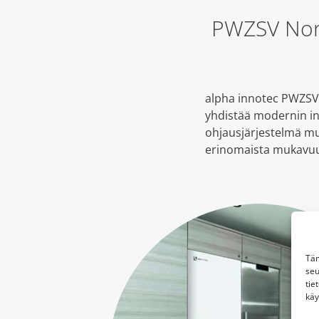
PWZSV Nor
alpha innotec PWZSV
yhdistää modernin in
ohjausjärjestelmä mu
erinomaista mukavuut
Täm
seu
tie
käy