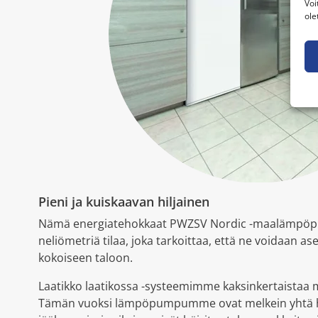
Voi
ole
Pieni ja kuiskaavan hiljainen
Nämä energiatehokkaat PWZSV Nordic -maalämpöpum
neliömetriä tilaa, joka tarkoittaa, että ne voidaan 
kokoiseen taloon.
Laatikko laatikossa -systeemimme kaksinkertaistaa 
Tämän vuoksi lämpöpumpumme ovat melkein yhtä hil