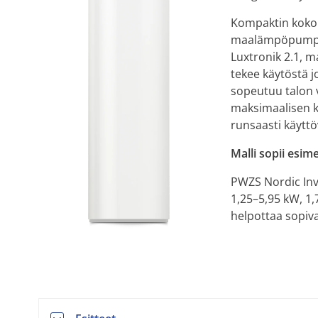
Kompaktin koko
maalämpöpumppu 
Luxtronik 2.1, m
tekee käytöstä 
sopeutuu talon v
maksimaalisen k
runsaasti käyttö
Malli sopii esim
PWZS Nordic Inver
1,25–5,95 kW, 1,
helpottaa sopiva