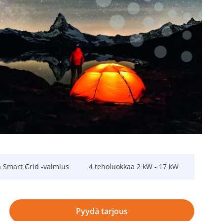
a Smart Grid -valmius
4 teholuokkaa 2 kW - 17 kW
Pyydä tarjous