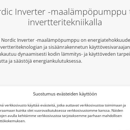
dic Inverter -maalämpöpumppu t
invertteritekniikalla
 Nordic Inverter -maalämpöpumppu on energiatehokkuuden
vertteriteknologian ja sisäänrakennetun käyttövesivaraajan
kautuu dynaamisesti kodin lämmitys- ja käyttöveden tarpeis
ta ja säästöjä energiankulutuksessa.
Suostumus evästeiden käyttöön
ä verkkosivusto käyttää evästeitä, jotka auttavat verkkosivustoa toimimaan ja
raamaan kuinka olet vuorovaikutuksessa verkkosivustomme kanssa. Näiden
tojen avulla kehitämme verkkosivustoa tarjotaksemme parhaan mahdollisen
ttökokemuksen.