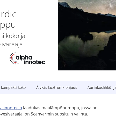
rdic
mppu
i koko ja
ivaraaja.
a kompakti koko
Älykäs Luxtronik-ohjaus
Aurinkosähkö- j
a innotecin
laadukas maalämpöpumppu, jossa on
övesivaraaja, on Scanvarmin suosituin valinta.