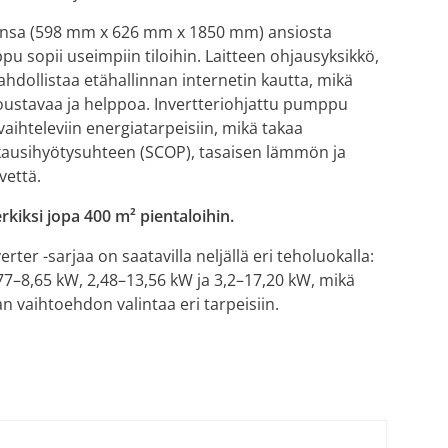
nsa (598 mm x 626 mm x 1850 mm) ansiosta
sopii useimpiin tiloihin. Laitteen ohjausyksikkö,
ahdollistaa etähallinnan internetin kautta, mikä
joustavaa ja helppoa. Invertteriohjattu pumppu
aihteleviin energiatarpeisiin, mikä takaa
ausihyötysuhteen (SCOP), tasaisen lämmön ja
vettä.
erkiksi jopa 400 m² pientaloihin.
ter -sarjaa on saatavilla neljällä eri teholuokalla:
77–8,65 kW, 2,48–13,56 kW ja 3,2–17,20 kW, mikä
n vaihtoehdon valintaa eri tarpeisiin.