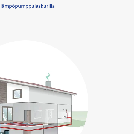
i lämpöpumppulaskurilla