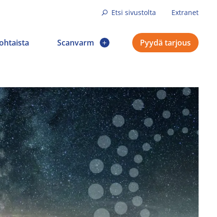
Etsi sivustolta
Extranet
ohtaista
Scanvarm
Pyydä tarjous