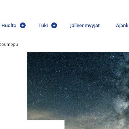
Huolto
Tuki
Jälleenmyyjät
Ajank
mpöpumppu