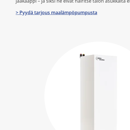
jääkaappi – ja siksi ne eivät häiritse talon asukkaita 
> Pyydä tarjous maalämpöpumpusta