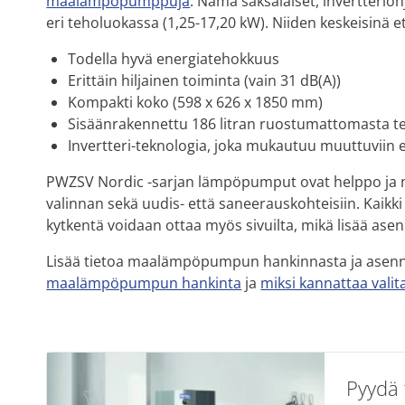
maalämpöpumppuja
. Nämä saksalaiset, invertteri
eri teholuokassa (1,25-17,20 kW). Niiden keskeisinä e
Todella hyvä energiatehokkuus
Erittäin hiljainen toiminta (vain 31 dB(A))
Kompakti koko (598 x 626 x 1850 mm)
Sisäänrakennettu 186 litran ruostumattomasta te
Invertteri-teknologia, joka mukautuu muuttuviin e
PWZSV Nordic -sarjan lämpöpumput ovat helppo ja no
valinnan sekä uudis- että saneerauskohteisiin. Kaikki 
kytkentä voidaan ottaa myös sivuilta, mikä lisää ase
Lisää tietoa maalämpöpumpun hankinnasta ja asenn
maalämpöpumpun hankinta
ja
miksi kannattaa val
Pyydä 