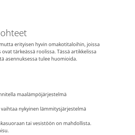
ohteet
 mutta erityisen hyvin omakotitaloihin, joissa
ovat tärkeässä roolissa. Tässä artikkelissa
 mitä asennuksessa tulee huomioida.
unnitella maalämpöjärjestelmä
n vaihtaa nykyinen lämmitysjärjestelmä
aakasuoraan tai vesistöön on mahdollista.
aisu.