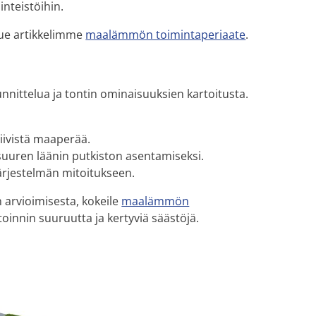
iinteistöihin.
 lue artikkelimme
maalämmön toimintaperiaate
.
nnittelua ja tontin ominaisuuksien kartoitusta.
tiivistä maaperää.
 suuren läänin putkiston asentamiseksi.
ärjestelmän mitoitukseen.
arvioimisesta, kokeile
maalämmön
innin suuruutta ja kertyviä säästöjä.