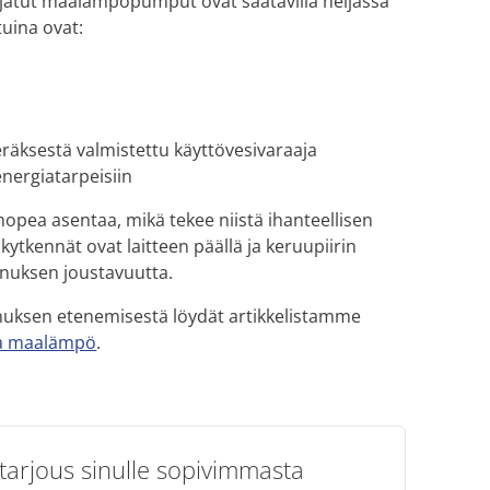
ohjatut maalämpöpumput ovat saatavilla neljässä
tuina ovat:
räksestä valmistettu käyttövesivaraaja
nergiatarpeisiin
pea asentaa, mikä tekee niistä ihanteellisen
kytkennät ovat laitteen päällä ja keruupiirin
nnuksen joustavuutta.
uksen etenemisestä löydät artikkelistamme
ita maalämpö
.
tarjous sinulle sopivimmasta