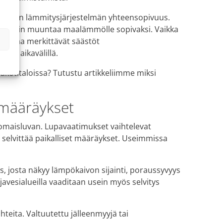
kyisen lämmitysjärjestelmän yhteensopivuus.
n helpoin muuntaa maalämmölle sopivaksi. Vaikka
tuottaa merkittävät säästöt
ällä aikavälillä.
akotitaloissa? Tutustu artikkeliimme miksi
 määräykset
nomaisluvan. Lupavaatimukset vaihtelevat
 selvittää paikalliset määräykset. Useimmissa
, josta näkyy lämpökaivon sijainti, poraussyvyys
javesialueilla vaaditaan usein myös selvitys
eita. Valtuutettu jälleenmyyjä tai