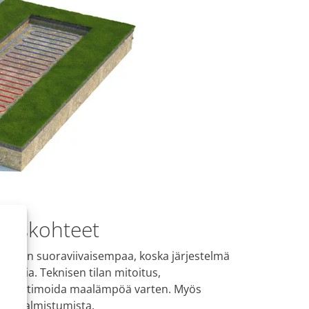
auskohteet
eman suoraviivaisempaa, koska järjestelmä
sessia. Teknisen tilan mitoitus,
daan optimoida maalämpöä varten. Myös
den valmistumista.