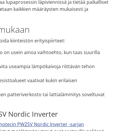
 lupaprosessin läpiviennissä ja tietää paikalliset
etaan kaikkien määräysten mukaisesti ja
n mukaan
a kiinteistön erityispiirteet:
ivo on usein ainoa vaihtoehto, kun taas suurilla
arvita useampia lämpökaivoja riittävän tehon
vesistöalueet vaativat kukin erilaisen
inen patteriverkosto tai lattialämmitys soveltuvat
SV Nordic Inverter
nnotecin PWZSV Nordic Inverter -sarjan