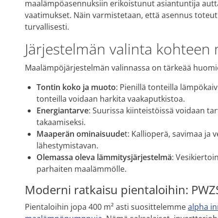
maalämpöasennuksiin erikoistunut asiantuntija auttaa
vaatimukset. Näin varmistetaan, että asennus toteut
turvallisesti.
Järjestelmän valinta kohtee
Maalämpöjärjestelmän valinnassa on tärkeää huomioid
Tontin koko ja muoto
: Pienillä tonteilla lämpöka
tonteilla voidaan harkita vaakaputkistoa.
Energiantarve
: Suurissa kiinteistöissä voidaan t
takaamiseksi.
Maaperän ominaisuude
t: Kallioperä, savimaa ja 
lähestymistavan.
Olemassa oleva lämmitysjärjestelmä
: Vesikierto
parhaiten maalämmölle.
Moderni ratkaisu pientaloihin: PWZ
Pientaloihin jopa 400 m² asti suosittelemme
alpha i