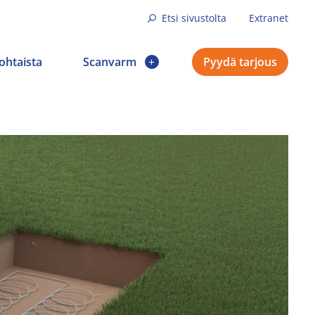
Etsi sivustolta
Extranet
ohtaista
Scanvarm
Pyydä tarjous