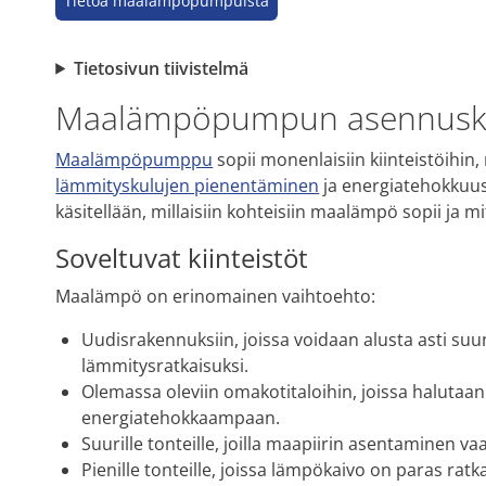
Tietoa maalämpöpumpuista
Tietosivun tiivistelmä
Maalämpöpumpun asennusk
Maalämpöpumppu
sopii monenlaisiin kiinteistöihin,
lämmityskulujen pienentäminen
ja energiatehokkuus 
käsitellään, millaisiin kohteisiin maalämpö sopii ja
Soveltuvat kiinteistöt
Maalämpö on erinomainen vaihtoehto:
Uudisrakennuksiin, joissa voidaan alusta asti su
lämmitysratkaisuksi.
Olemassa oleviin omakotitaloihin, joissa halutaa
energiatehokkaampaan.
Suurille tonteille, joilla maapiirin asentaminen v
Pienille tonteille, joissa lämpökaivo on paras ratk