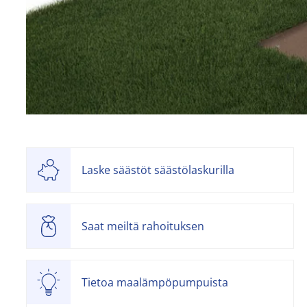
Laske säästöt säästölaskurilla
Saat meiltä rahoituksen
Tietoa maalämpöpumpuista