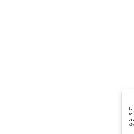
Täm
seu
tie
käy