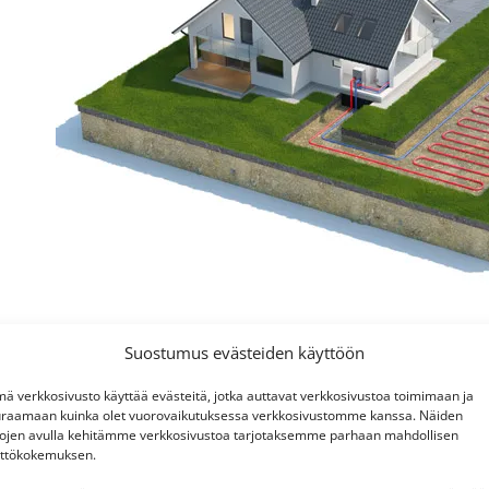
Uudisrakennukset vs. saneer
Suostumus evästeiden käyttöön
ä verkkosivusto käyttää evästeitä, jotka auttavat verkkosivustoa toimimaan ja
Maalämmön asennus uudisrakennukseen on usein hi
raamaan kuinka olet vuorovaikutuksessa verkkosivustomme kanssa. Näiden
voidaan suunnitellaan alusta asti osaksi rakennuspro
tojen avulla kehitämme verkkosivustoa tarjotaksemme parhaan mahdollisen
lämmönjakojärjestelmän valinta ja putkitukset voi
ttökokemuksen.
lämpökaivon sijoittelu on vapaampaa ennen pihatöi