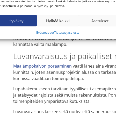
t vaikuttaa evästeiden toimintaan asetukset -kohdasta tai jatkaa sivuston käyttöä
tusasetuksilla painamalla hyväksy -painiketta.
Saneerauskohteissa puolestaan täytyy huomioida ny
Vesikiertoinen patteriverkosto tai lattialämmitys o
Hyväksy
Hylkää kaikki
Asetukset
maalämpöön siirtyminen vaatii alkuinvestoinnin, se 
energiakustannuksissa ja nostaa kiinteistön arvoa pitk
Evästetiedot
Tietosuojaseloste
Haluatko tietää, miksi maalämpö on niin suosittu om
kannattaa valita maalämpö.
Luvanvaraisuus ja paikalliset
Maalämpökaivon poraaminen
vaatii lähes aina vira
kunnittain, joten asennusprojektin alussa on tärkeää
kunnissa vaaditaan toimenpidelupa.
Lupahakemukseen tarvitaan tyypillisesti asemapiirros
ja etäisyydet rajoista sekä muista rakennuksista. Poh
toimenpiteiden ympäristövaikutuksista.
Luvanvaraisuus koskee sekä uudis- että saneerauskoht