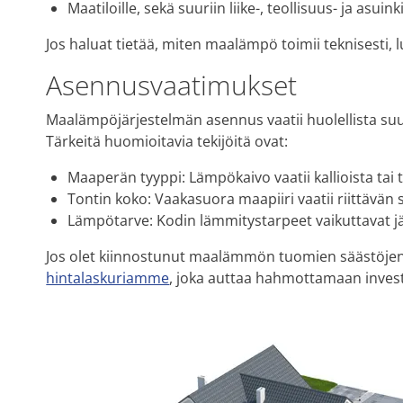
Maatiloille, sekä suuriin liike-, teollisuus- ja asuink
Jos haluat tietää, miten maalämpö toimii teknisesti,
Asennusvaatimukset
Maalämpöjärjestelmän asennus vaatii huolellista suu
Tärkeitä huomioitavia tekijöitä ovat:
Maaperän tyyppi: Lämpökaivo vaatii kallioista tai 
Tontin koko: Vaakasuora maapiiri vaatii riittävän
Lämpötarve: Kodin lämmitystarpeet vaikuttavat j
Jos olet kiinnostunut maalämmön tuomien säästöjen 
hintalaskuriamme
, joka auttaa hahmottamaan investo