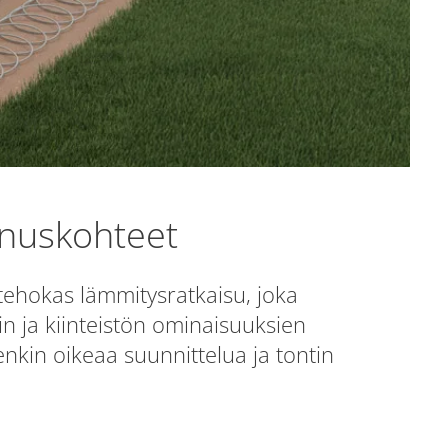
uskohteet
hokas lämmitysratkaisu, joka
tin ja kiinteistön ominaisuuksien
nkin oikeaa suunnittelua ja tontin