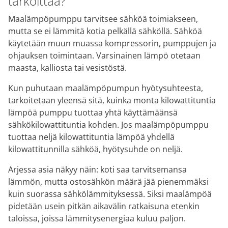
tarkoittaa?
Maalämpöpumppu tarvitsee sähköä toimiakseen,
mutta se ei lämmitä kotia pelkällä sähköllä. Sähköä
käytetään muun muassa kompressorin, pumppujen ja
ohjauksen toimintaan. Varsinainen lämpö otetaan
maasta, kalliosta tai vesistöstä.
Kun puhutaan maalämpöpumpun hyötysuhteesta,
tarkoitetaan yleensä sitä, kuinka monta kilowattituntia
lämpöä pumppu tuottaa yhtä käyttämäänsä
sähkökilowattituntia kohden. Jos maalämpöpumppu
tuottaa neljä kilowattituntia lämpöä yhdellä
kilowattitunnilla sähköä, hyötysuhde on neljä.
Arjessa asia näkyy näin: koti saa tarvitsemansa
lämmön, mutta ostosähkön määrä jää pienemmäksi
kuin suorassa sähkölämmityksessä. Siksi maalämpöä
pidetään usein pitkän aikavälin ratkaisuna etenkin
taloissa, joissa lämmitysenergiaa kuluu paljon.