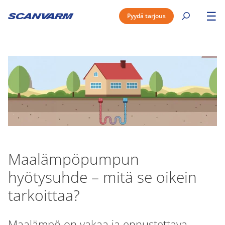
☰
Pyydä tarjous
Maalämpöpumpun
hyötysuhde – mitä se oikein
tarkoittaa?
Maalämpö on vakaa ja ennustettava