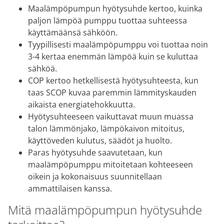
Maalämpöpumpun hyötysuhde kertoo, kuinka
paljon lämpöä pumppu tuottaa suhteessa
käyttämäänsä sähköön.
Tyypillisesti maalämpöpumppu voi tuottaa noin
3-4 kertaa enemmän lämpöä kuin se kuluttaa
sähköä.
COP kertoo hetkellisestä hyötysuhteesta, kun
taas SCOP kuvaa paremmin lämmityskauden
aikaista energiatehokkuutta.
Hyötysuhteeseen vaikuttavat muun muassa
talon lämmönjako, lämpökaivon mitoitus,
käyttöveden kulutus, säädöt ja huolto.
Paras hyötysuhde saavutetaan, kun
maalämpöpumppu mitoitetaan kohteeseen
oikein ja kokonaisuus suunnitellaan
ammattilaisen kanssa.
Mitä maalämpöpumpun hyötysuhde