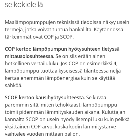
selkokielellä
Maalämpöpumppujen teknisissä tiedoissa näkyy usein
termejä, jotka voivat tuntua hankalilta. Käytännössä
tärkeimmät ovat COP ja SCOP.
COP kertoo lämpöpumpun hyötysuhteen tietyssä
mittausolosuhteessa.
Se on siis eräänlainen
hetkellinen vertailuluku. Jos COP on esimerkiksi 4,
lämpöpumppu tuottaa kyseisessä tilanteessa neljä
kertaa enemmän lämpöenergiaa kuin se käyttää
sähköä.
SCOP kertoo kausihyötysuhteesta.
Se kuvaa
paremmin sitä, miten tehokkaasti lämpöpumppu
toimii pidemmän lämmityskauden aikana. Kuluttajan
kannalta SCOP on usein hyödyllisempi luku kuin pelkkä
yksittäinen COP-arvo, koska kodin lämmitystarve
vaihtelee vuoden mittaan paljon.