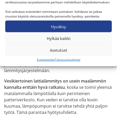
verkkosivustoa tarjotaksemme parhaan mahdollisen käyttökokemuksen.
Lue lisää siitä, mitä
maalämpökaivon poraus
käytännössä tarkoittaa ja mitä
maalämpöpumpun
Voit vaikuttaa evästeiden toimintaan asetukset -kohdasta tai jatkaa
sivuston käyttöä oletusasetuksilla painamalla hyväksy -painiketta.
hankinta
omakotitaloon vaatii.
Hyväksy
Lämmönjako vaikuttaa
hyötysuhteeseen
Hylkää kaikki
Maalämpö toimii parhaiten silloin, kun koti saadaan
Asetukset
lämpimäksi mahdollisimman matalalla menoveden
lämpötilalla. Tämä tarkoittaa sitä veden lämpötilaa,
Evästetiedot
Tietosuojaseloste
jota lämpöpumppu toimittaa talon
lämmitysjärjestelmään.
Vesikiertoinen lattialämmitys on usein maalämmön
kannalta erittäin hyvä ratkaisu
, koska se toimii yleensä
matalammalla lämpötilalla kuin perinteinen
patteriverkosto. Kun veden ei tarvitse olla kovin
kuumaa, lämpöpumpun ei tarvitse tehdä yhtä paljon
työtä. Tämä parantaa hyötysuhdetta.