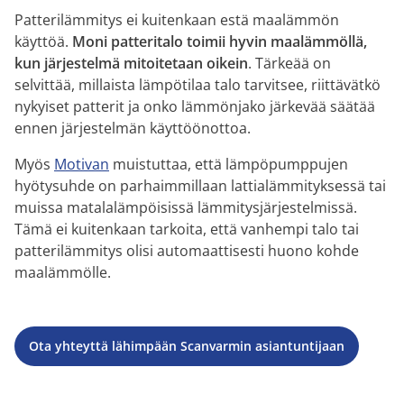
Patterilämmitys ei kuitenkaan estä maalämmön
käyttöä.
Moni patteritalo toimii hyvin maalämmöllä,
kun järjestelmä mitoitetaan oikein
. Tärkeää on
selvittää, millaista lämpötilaa talo tarvitsee, riittävätkö
nykyiset patterit ja onko lämmönjako järkevää säätää
ennen järjestelmän käyttöönottoa.
Myös
Motivan
muistuttaa, että lämpöpumppujen
hyötysuhde on parhaimmillaan lattialämmityksessä tai
muissa matalalämpöisissä lämmitysjärjestelmissä.
Tämä ei kuitenkaan tarkoita, että vanhempi talo tai
patterilämmitys olisi automaattisesti huono kohde
maalämmölle.
Ota yhteyttä lähimpään Scanvarmin asiantuntijaan