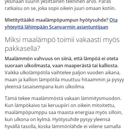
yksinään suurin yksittäinen tekninen arvo. Paras
ratkaisu on se, joka sopii oikein juuri omaan kotiin.
Mietityttääkö maalämpöpumpun hyötysuhde?
Ota
yhteyttä lähimpään Scanvarmin asiantuntijaan
Miksi maalämpö toimii vakaasti myös
pakkasella?
Maalämmön vahvuus on siinä, että lämpöä ei oteta
suoraan ulkoilmasta, vaan maaperästä tai kalliosta.
Vaikka ulkolämpötila vaihtelee paljon vuoden aikana,
maan ja kallion lämpötila muuttuu hitaammin ja pysyy
yleensä tasaisempana kuin ulkoilma.
Tämä tekee maalämmöstä vakaan lämmitysmuodon.
Kun lämpökaivo tai keruupiiri on oikein mitoitettu,
maalämpöpumppu saa maasta energiaa myös silloin,
kun ulkona on kylmä. Hyötysuhde pysyy yleensä
hyvällä tasolla, koska lämmönlähde ei viilene samalla