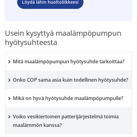
Löydä lähin huoltoliikkeesi
Usein kysyttyä maalämpöpumpun
hyötysuhteesta
Mitä maalämpöpumpun hyötysuhde tarkoittaa?
Onko COP sama asia kuin todellinen hyötysuhde?
Mikä on hyvä hyötysuhde maalämpöpumpulle?
Voiko vesikiertoinen patterijärjestelmä toimia
maalämmön kanssa?