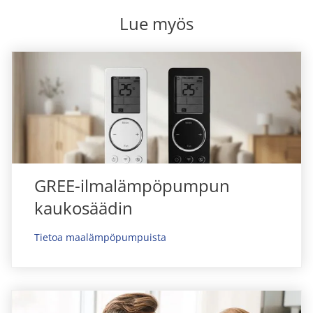
Lue myös
GREE-ilmalämpöpumpun
kaukosäädin
Tietoa maalämpöpumpuista