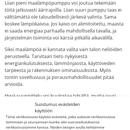
Liian pieni maalämpöpumppu voi joutua tekemään
töitä jatkuvasti äärirajoilla. Liian suuri pumppu taas ei
välttämättä ole taloudellisesti järkevä valinta. Sama
koskee lämpökaivoa. Jos kaivo on alimitoitettu, maasta
ei saada energiaa parhaalla mahdollisella tavalla, ja
järjestelmän toiminta voi kärsiä pitkällä aikavälillä.
Siksi maalämpöä ei kannata valita vain talon neliöiden
perusteella. Tarvitaan tieto nykyisestä
energiankulutuksesta, lämmönjaosta, käyttöveden
tarpeesta ja rakennuksen ominaisuuksista. Myös
tontin soveltuvuus ja porausmahdollisuudet pitää
arvioida.
Hyvä suunnittelu voi kuulostaa tylsältä, mutta juuri
siinä syntyy suurin osa maalämmön onnistumisesta.
Suostumus evästeiden
Kun mitoitus tehdään oikein, lämpöpumppu käy
käyttöön
järkevästi, koti pysyy tasaisen lämpimänä ja
Tämä verkkosivusto käyttää evästeitä, jotka auttavat verkkosivustoa
toimimaan ja seuraamaan kuinka olet vuorovaikutuksessa
hyötysuhde pysyy hyvällä tasolla.
verkkosivustomme kanssa. Näiden tietojen avulla kehitämme