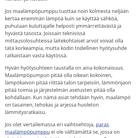
Jos maalämpöpumppu tuottaa noin kolmesta neljään
kertaa enemmän lämpöä kuin se käyttää sähköä,
puhutaan kuluttajalle helposti ymmärrettävästä ja
hyvästä tasosta. Joissain teknisissä
mittausolosuhteissa laitekohtaiset arvot voivat olla
tätä korkeampia, mutta kodin todellinen hyötysuhde
ratkaistaan vasta käytössä.
Hyvän hyötysuhteen taustalla on aina kokonaisuus.
Maalämpöpumpun pitää olla oikean kokoinen,
lämpökaivon pitää riittää talon tarpeisiin, lämmönjaon
pitää toimia ja järjestelmän asetusten pitää olla
kohdallaan. Kun nämä asiat tehdään hyvin, maalämpö
on tasainen, tehokas ja arjessa huoleton
lämmitysratkaisu.
Jos olet vertailemassa eri vaihtoehtoja,
paras
maalämpöpumppu
ei ole välttämättä se, jossa on