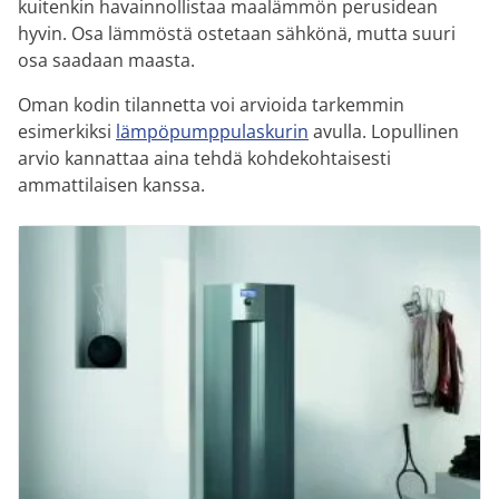
kuitenkin havainnollistaa maalämmön perusidean
hyvin. Osa lämmöstä ostetaan sähkönä, mutta suuri
osa saadaan maasta.
Oman kodin tilannetta voi arvioida tarkemmin
esimerkiksi
lämpöpumppulaskurin
avulla. Lopullinen
arvio kannattaa aina tehdä kohdekohtaisesti
ammattilaisen kanssa.