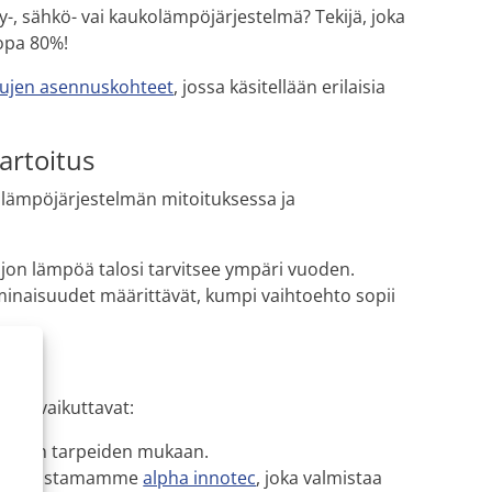
y-, sähkö- vai kaukolämpöjärjestelmä? Tekijä, joka
opa 80%!
jen asennuskohteet
, jossa käsitellään erilaisia
artoitus
lämpöjärjestelmän mitoituksessa ja
aljon lämpöä talosi tarvitsee ympäri vuoden.
minaisuudet määrittävät, kumpi vaihtoehto sopii
aan vaikuttavat:
nteistön tarpeiden mukaan.
kuten edustamamme
alpha innotec
, joka valmistaa