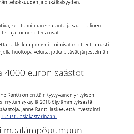
män tehokkuuden ja pitkäikäisyyden.
va, sen toiminnan seuranta ja säännöllinen
teltuja toimenpiteitä ovat:
että kaikki komponentit toimivat moitteettomasti.
jolla huoltopalveluita, jotka pitävät järjestelmän
a 4000 euron säästöt
ne Rantti on erittäin tyytyväinen yrityksen
iirryttiin syksyllä 2016 öljylämmityksestä
stöjä. Janne Rantti laskee, että investointi
.
Tutustu asiakastarinaan!
osti maalämpöpumpun