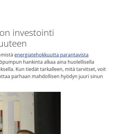
 investointi
kuuteen
mmistä
energiatehokkuutta parantavista
pöpumpun hankinta alkaa aina huolellisella
sella. Kun tiedät tarkalleen, mitä tarvitset, voit
tuottaa parhaan mahdollisen hyödyn juuri sinun