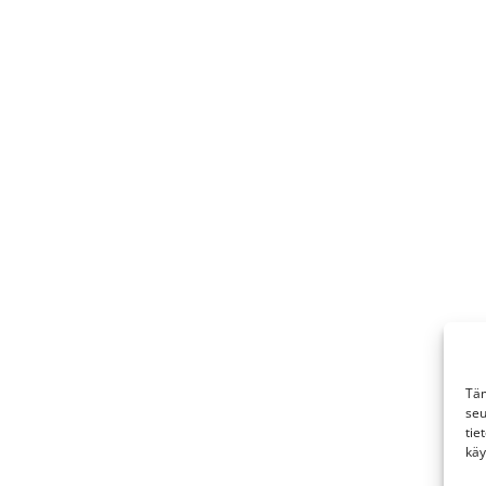
Täm
seu
tie
käy