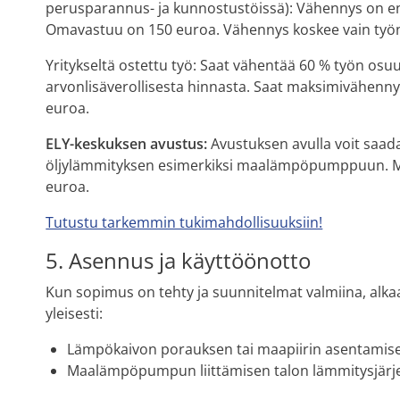
perusparannus- ja kunnostustöissä): Vähennys on en
Omavastuu on 150 euroa. Vähennys koskee vain työn
Yritykseltä ostettu työ: Saat vähentää 60 % työn os
arvonlisäverollisesta hinnasta. Saat maksi­mivähenn
euroa.
ELY-keskuksen avustus:
Avustuksen avulla voit saad
öljylämmityksen esimerkiksi maalämpöpumppuun. M
euroa.
Tutustu tarkemmin tukimahdollisuuksiin!
5. Asennus ja käyttöönotto
Kun sopimus on tehty ja suunnitelmat valmiina, alka
yleisesti:
Lämpökaivon porauksen tai maapiirin asentamis
Maalämpöpumpun liittämisen talon lämmitysjärj