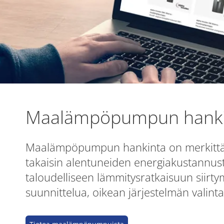
Maalämpöpumpun hanki
Maalämpöpumpun hankinta on merkittävä
takaisin alentuneiden energiakustannu
taloudelliseen lämmitysratkaisuun siirtym
suunnittelua, oikean järjestelmän valinta