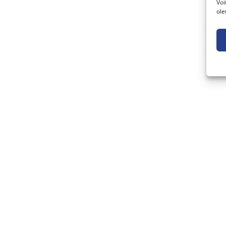
Voi
ole