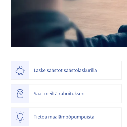
Laske säästöt säästölaskurilla
Saat meiltä rahoituksen
Tietoa maalämpöpumpuista