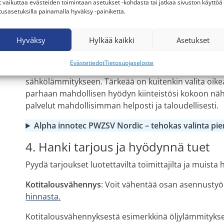
t vaikuttaa evästeiden toimintaan asetukset -kohdasta tai jatkaa sivuston käyttöä
korkealaatuisia ja pitkäikäisiä maalämpöpumppuja 
tusasetuksilla painamalla hyväksy -painiketta.
Maalämpöpumppu tuottaa moninkertaisesti enemmän
kuluttaa sähköä. Tyypillisesti maalämpöpumpun hyötys
Hyväksy
Hylkää kaikki
Asetukset
yksi kilowatti sähköä voi tuottaa jopa yli 4 kilowattia
Evästetiedot
Tietosuojaseloste
Tämä tekee maalämmöstä huomattavasti taloudelli
sähkölämmitykseen. Tärkeää on kuitenkin valita oik
parhaan mahdollisen hyödyn kiinteistösi kokoon näh
palvelut mahdollisimman helposti ja taloudellisesti.
Alpha innotec PWZSV Nordic – tehokas valinta pie
4. Hanki tarjous ja hyödynnä tuet
Pyydä tarjoukset luotettavilta toimittajilta ja muista 
Kotitalousvähennys
: Voit vähentää osan asennusty
hinnasta.
Kotitalousvähennyksestä esimerkkinä öljylämmityk