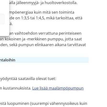
laajalla jälleenmyyjä- ja huoltoverkostolla.
 lämpöenergiaa kuin mitä sen toiminta
uhde on 1:3,5 tai 1:4,5, mikä tarkoittaa, että
 lämpöä.
semman vaihtoehdon verrattuna perinteiseen
ean kokoinen ja -merkkinen pumppu, jotta saat
den, sekä pumpun elinkaaren aikana tarvittavat
ntaloihin
hyödyntää saatavilla olevat tuet:
ön kustannuksista.
Lue lisää maalämpöpumpun
sestä luopuminen (suurempi vähennysoikeus kuin