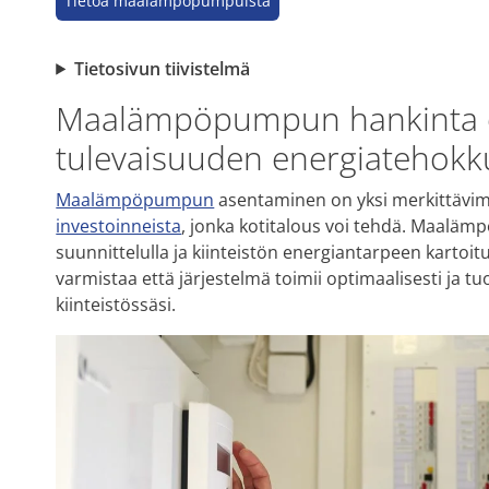
Tietoa maalämpöpumpuista
Tietosivun tiivistelmä
Maalämpöpumpun hankinta on
tulevaisuuden energiatehok
Maalämpöpumpun
asentaminen on yksi merkittävi
investoinneista
, jonka kotitalous voi tehdä. Maaläm
suunnittelulla ja kiinteistön energiantarpeen kartoituk
varmistaa että järjestelmä toimii optimaalisesti ja 
kiinteistössäsi.