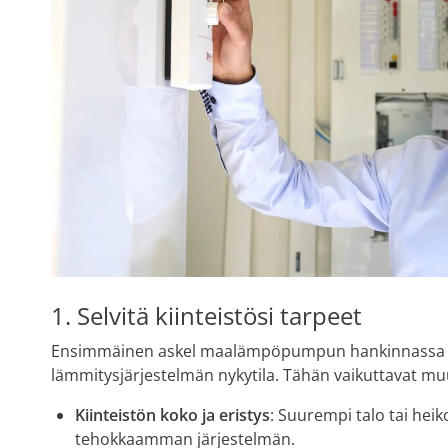
1. Selvitä kiinteistösi tarpeet
Ensimmäinen askel maalämpöpumpun hankinnassa on 
lämmitysjärjestelmän nykytila. Tähän vaikuttavat m
Kiinteistön koko ja eristys
: Suurempi talo tai heik
tehokkaamman järjestelmän.