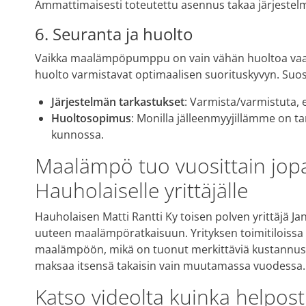
Ammattimaisesti toteutettu asennus takaa järjestel
6. Seuranta ja huolto
Vaikka maalämpöpumppu on vain vähän huoltoa vaati
huolto varmistavat optimaalisen suorituskyvyn. Suosi
Järjestelmän tarkastukset
: Varmista/varmistuta, 
Huoltosopimus
: Monilla jälleenmyyjillämme on tar
kunnossa.
Maalämpö tuo vuosittain jop
Hauholaiselle yrittäjälle
Hauholaisen Matti Rantti Ky toisen polven yrittäjä Jan
uuteen maalämpöratkaisuun. Yrityksen toimitiloissa s
maalämpöön, mikä on tuonut merkittäviä kustannussää
maksaa itsensä takaisin vain muutamassa vuodessa
Katso videolta kuinka help