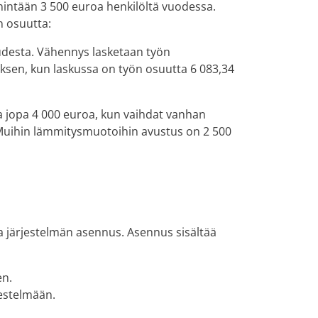
intään 3 500 euroa henkilöltä vuodessa.
 osuutta:
uudesta. Vähennys lasketaan työn
yksen, kun laskussa on työn osuutta 6 083,34
a jopa 4 000 euroa, kun vaihdat vanhan
uihin lämmitysmuotoihin avustus on 2 500
a järjestelmän asennus. Asennus sisältää
en.
estelmään.