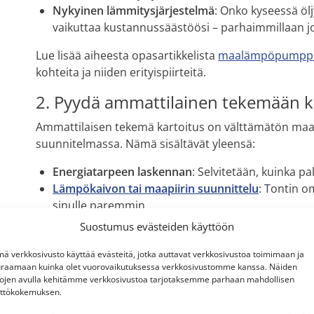
Nykyinen lämmitysjärjestelmä
: Onko kyseessä ölj
vaikuttaa kustannussäästöösi – parhaimmillaan j
Lue lisää aiheesta opasartikkelista
maalämpöpumppu
kohteita ja niiden erityispiirteitä.
2. Pyydä ammattilainen tekemään k
Ammattilaisen tekemä kartoitus on välttämätön maa
suunnitelmassa. Nämä sisältävät yleensä:
Energiatarpeen laskennan
: Selvitetään, kuinka p
Lämpökaivon tai maapiirin suunnittelu
: Tontin o
sinulle paremmin.
Suostumus evästeiden käyttöön
3. Valitse sopiva maalämpöpumppu
ä verkkosivusto käyttää evästeitä, jotka auttavat verkkosivustoa toimimaan ja
Kaikki maalämpöpumput eivät ole samanlaisia. Valint
raamaan kuinka olet vuorovaikutuksessa verkkosivustomme kanssa. Näiden
tojen avulla kehitämme verkkosivustoa tarjotaksemme parhaan mahdollisen
Tehokkuus
: Pumppu tulee mitoittaa tarkasti kii
ttökokemuksen.
Merkki ja malli
: Valitse luotettava valmistaja, 