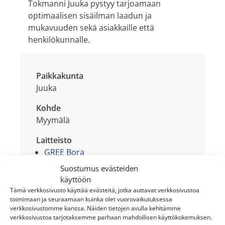
Tokmanni Juuka pystyy tarjoamaan
optimaalisen sisäilman laadun ja
mukavuuden sekä asiakkaille että
henkilökunnalle.
Paikkakunta
Juuka
Kohde
Myymälä
Laitteisto
GREE Bora
GREE U-Match sivulta puhaltava
Suostumus evästeiden
GREE U-Match kattokasetti
käyttöön
Tämä verkkosivusto käyttää evästeitä, jotka auttavat verkkosivustoa
toimimaan ja seuraamaan kuinka olet vuorovaikutuksessa
verkkosivustomme kanssa. Näiden tietojen avulla kehitämme
verkkosivustoa tarjotaksemme parhaan mahdollisen käyttökokemuksen.