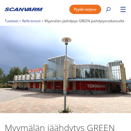
☰
Pyydä tarjous
Tuotteet
>
Referenssit
>
Myymälän jäähdytys GREEN jäähdytysratkaisuilla
Myymälän jäähdytys GREEN