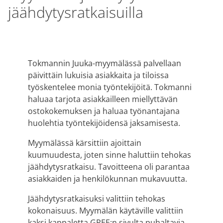
jäähdytysratkaisuilla
Tokmannin Juuka-myymälässä palvellaan
päivittäin lukuisia asiakkaita ja tiloissa
työskentelee monia työntekijöitä. Tokmanni
haluaa tarjota asiakkailleen miellyttävän
ostokokemuksen ja haluaa työnantajana
huolehtia työntekijöidensä jaksamisesta.
Myymälässä kärsittiin ajoittain
kuumuudesta, joten sinne haluttiin tehokas
jäähdytysratkaisu. Tavoitteena oli parantaa
asiakkaiden ja henkilökunnan mukavuutta.
Jäähdytysratkaisuksi valittiin tehokas
kokonaisuus. Myymälän käytäville valittiin
kaksi kappaletta GREE:n sivulta puhaltavia