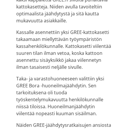
kattokasetteja. Niiden avulla tavoiteltiin
optimaalista jäähdytystä ja sitä kautta
mukavuutta asiakkaille.
Kassalle asennettiin yksi GREE-kattokasetti
takaamaan miellyttävän työympäristön
kassahenkilökunnalle. Kattokasetti viilentää
suuren tilan ilman vetoa, koska kattoon
asennettu sisäyksikkö jakaa viilennetyn
ilman tasaisesti neljälle sivulle.
Taka- ja varastohuoneeseen valittiin yksi
GREE Bora -huoneilmajäähdytin. Sen
tarkoituksena oli tuoda
työskentelymukavuutta henkilökunnalle
niissä tiloissa. Huoneilmanjäähdytin
viilentää nopeasti kuuman sisäilman.
Näiden GREE-jäähdytysratkaisujen ansiosta