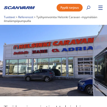
☰
Pyydä tarjous
Tuotteet
>
Referenssit
>
Työhyvinvointia Helsinki Caravan -myymälään
ilmalämpöpumpuilla