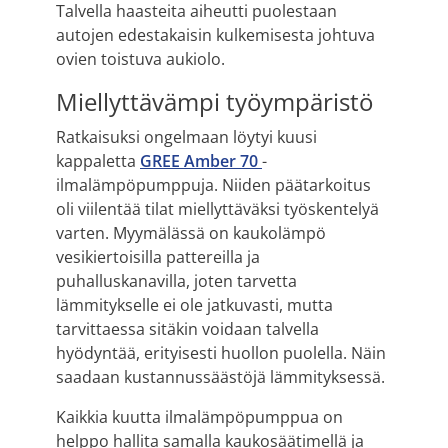
Talvella haasteita aiheutti puolestaan
autojen edestakaisin kulkemisesta johtuva
ovien toistuva aukiolo.
Miellyttävämpi työympäristö
Ratkaisuksi ongelmaan löytyi kuusi
kappaletta
GREE Amber 70
-
ilmalämpöpumppuja. Niiden päätarkoitus
oli viilentää tilat miellyttäväksi työskentelyä
varten. Myymälässä on kaukolämpö
vesikiertoisilla pattereilla ja
puhalluskanavilla, joten tarvetta
lämmitykselle ei ole jatkuvasti, mutta
tarvittaessa sitäkin voidaan talvella
hyödyntää, erityisesti huollon puolella. Näin
saadaan kustannussäästöjä lämmityksessä.
Kaikkia kuutta ilmalämpöpumppua on
helppo hallita samalla kaukosäätimellä ja