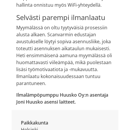
hallinta onnistuu myös WiFi-yhteydellä.
Selvästi parempi ilmanlaatu
Myymälässä on oltu tyytyväisiä prosessiin
alusta alkaen. Scanvarmin edustajan
avustukselle löytyi sopiva asennusliike, joka
toteutti asennuksen aikataulun mukaisesti.
Heti ensimmäisenä aamuna myymälässä oli
huomattavasti viileämpää, mikä puolestaan
lisäsi työmotivaatiota ja -mukavuutta.
Ilmanlaatu kokonaisuudessaan tuntuu
parantuneen.
Ilmalämpöpumppu Huusko Oy:n asentaja
Joni Huusko asensi laitteet.
Paikkakunta
Helsinki