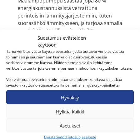
Maalämpöpumppu säästää jopa 80 %
energiakustannuksista verrattuna
perinteisiin lämmitysjärjestelmiin, kuten
suorasähkölämmitykseen, ja tarjoaa samalla
ympäristöystävällisen ja pitkäikäisen
Suostumus evästeiden
ratkaisun.
Juuan LVI
vastasi asennuksesta
käyttöön
varmistaen, että järjestelmä toimii
Tämä verkkosivusto käyttää evästeitä, jotka auttavat verkkosivustoa
optimaalisesti ja tehokkaasti.
toimimaan ja seuraamaan kuinka olet vuorovaikutuksessa
verkkosivustomme kanssa. Näiden tietojen avulla kehitämme
verkkosivustoa tarjotaksemme parhaan mahdollisen käyttökokemuksen.
Paikkakunta
Voit vaikuttaa evästeiden toimintaan asetukset -kohdasta tai jatkaa
Juuka
sivuston käyttöä oletusasetuksilla painamalla hyväksy -painiketta.
Kohde
Hyväksy
Vuokrahuvilat
Hylkää kaikki
Laitteisto
alpha innotec PWZSV Nordic Inverter -
Asetukset
maalämpöpumppu
Evästetiedot
Tietosuojaseloste