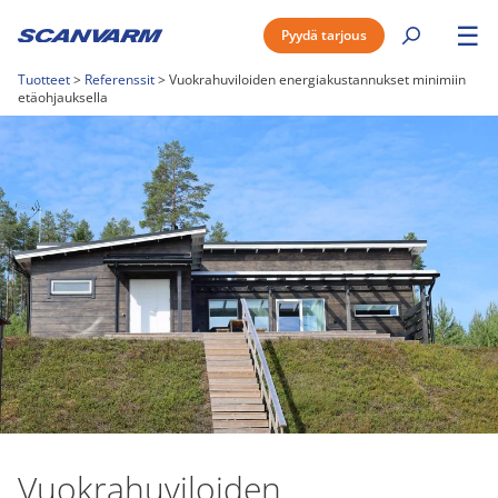
☰
Pyydä tarjous
Tuotteet
>
Referenssit
>
Vuokrahuviloiden energiakustannukset minimiin
etäohjauksella
Vuokrahuviloiden