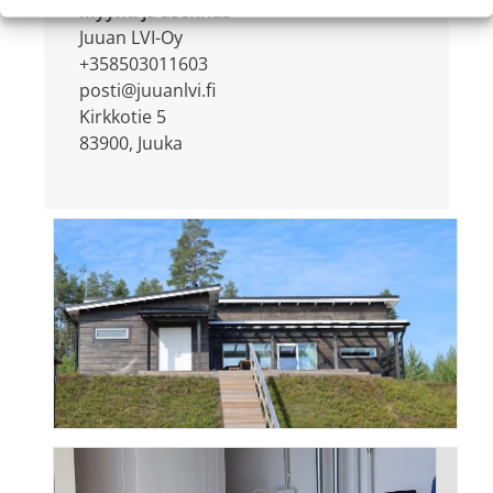
Myynti ja asennus
Juuan LVI-Oy
+358503011603
posti@juuanlvi.fi
Kirkkotie 5
83900, Juuka