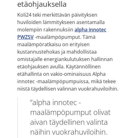
etäohjauksella
Koli24 teki merkittävän päivityksen
huviloiden lämmitykseen asentamalla
molempiin rakennuksiin
alpha innotec
PWZSV
-maalämpöpumput. Tämä
maalämpöratkaisu on erityisen
kustannustehokas ja mahdollistaa
omistajalle energiankulutuksen hallinnan
etäohjauksen avulla. Käytännöllinen
etähallinta on vakio-ominaisuus Alpha
innotec -maalämpöpumpuissa, mikä tekee
niistä täydellisen valinnan vuokrahuviloihin.
”alpha innotec -
maalämpöpumput olivat
aivan täydellinen valinta
näihin vuokrahuviloihin.