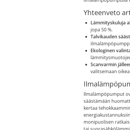
ilmalämpöpumpulla l
Yhteenveto art
Lämmityskuluja a
jopa 50 %.
Talvikauden sääs
ilmalämpöpumppu 
Ekologinen valint
lämmitysmuotojen 
Scanvarmin jällee
valitsemaan oikea
Ilmalämpöpum
Ilmalämpöpumput ovat
säästämään huomatta
kertaa tehokkaammin 
energiakustannuksiin.
monipuolisen ratkais
tai suorasähkölämmit