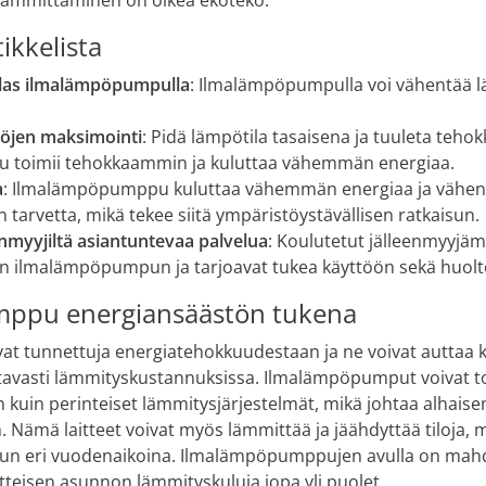
ämmittäminen on oikea ekoteko.
ikkelista
las ilmalämpöpumpulla
: Ilmalämpöpumpulla voi vähentää 
töjen maksimointi
: Pidä lämpötila tasaisena ja tuuleta tehok
toimii tehokkaammin ja kuluttaa vähemmän energiaa.
a
: Ilmalämpöpumppu kuluttaa vähemmän energiaa ja vähent
tarvetta, mikä tekee siitä ympäristöystävällisen ratkaisun.
nmyyjiltä asiantuntevaa palvelua
: Koulutetut jälleenmyyjä
n ilmalämpöpumpun ja tarjoavat tukea käyttöön sekä huolt
ppu energiansäästön tukena
 tunnettuja energiatehokkuudestaan ja ne voivat auttaa k
vasti lämmityskustannuksissa. Ilmalämpöpumput voivat t
kuin perinteiset lämmitysjärjestelmät, mikä johtaa alhaise
 Nämä laitteet voivat myös lämmittää ja jäähdyttää tiloja, m
un eri vuodenaikoina. Ilmalämpöpumppujen avulla on mahdo
teisen asunnon lämmityskuluja jopa yli puolet.