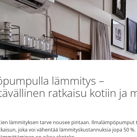
öpumpulla lämmitys –
ävällinen ratkaisu kotiin ja m
tien lämmityksen tarve nousee pintaan. Ilmalämpöpumput t
kaisun, joka voi vähentää lämmityskustannuksia jopa 50 %.