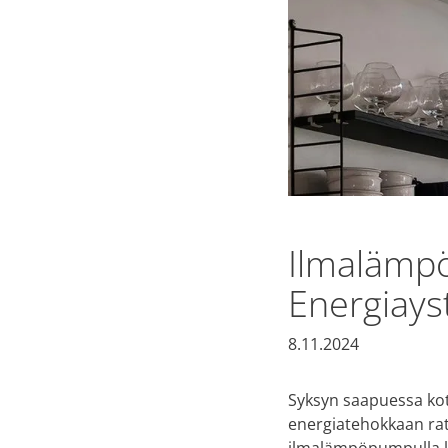
Ilmalämp
Energiayst
8.11.2024
Syksyn saapuessa ko
energiatehokkaan rat