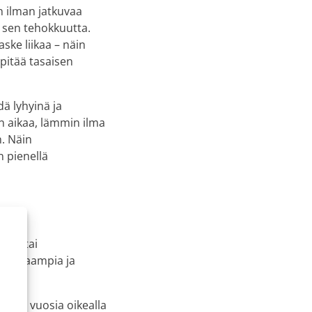
n ilman jatkuvaa
a sen tehokkuutta.
ske liikaa – näin
pitää tasaisen
ä lyhyinä ja
en aikaa, lämmin ilma
n. Näin
 pienellä
lle
hkö- tai
 puhtaampia ja
stää vuosia oikealla