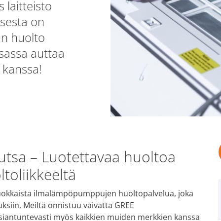
 laitteisto
ksesta on
un huolto
sassa auttaa
 kanssa!
tsa – Luotettavaa huoltoa
toliikkeeltä
iluokkaista ilmalämpöpumppujen huoltopalvelua, joka
auksiin. Meiltä onnistuu vaivatta GREE
iantuntevasti myös kaikkien muiden merkkien kanssa