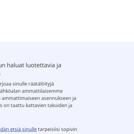
n haluat luotettavia ja
a
oaa sinulle räätälöityjä
 sähköalan ammattilaisemme
sta ammattimaiseen asennukseen ja
s on taattu kattavien takuiden ja
dän etsiä sinulle
tarpeisiisi sopivin