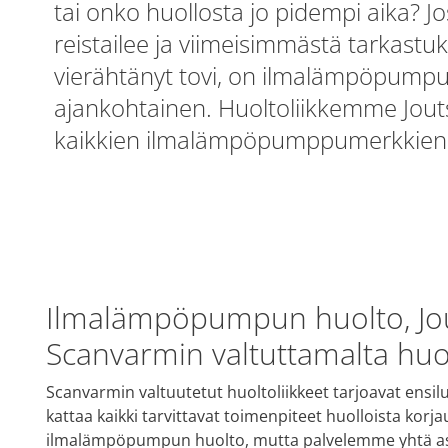
tai onko huollosta jo pidempi aika? Jos
reistailee ja viimeisimmästä tarkastu
vierähtänyt tovi, on ilmalämpöpump
ajankohtainen. Huoltoliikkemme Jout
kaikkien ilmalämpöpumppumerkkien
Ilmalämpöpumpun huolto, Jou
Scanvarmin valtuttamalta huol
Scanvarmin valtuutetut huoltoliikkeet tarjoavat ens
kattaa kaikki tarvittavat toimenpiteet huolloista korj
ilmalämpöpumpun huolto, mutta palvelemme yhtä as