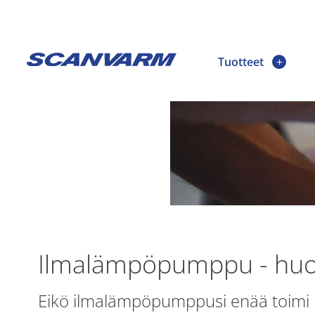
Tuotteet
Ilmalämpöpumppu - huol
Eikö ilmalämpöpumppusi enää toimi ha