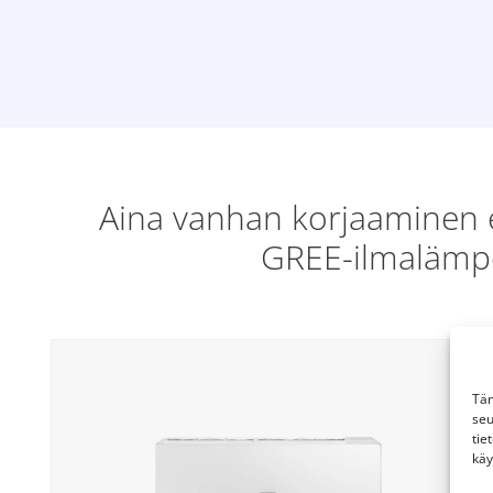
Aina vanhan korjaaminen e
GREE-ilmalämpö
Täm
seu
tie
käy