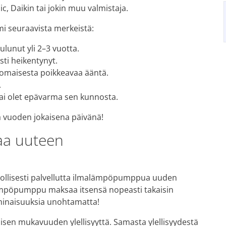
c, Daikin tai jokin muu valmistaja.
i seuraavista merkeistä:
lunut yli 2–3 vuotta.
sti heikentynyt.
nomaisesta poikkeavaa ääntä.
.
 tai olet epävarma sen kunnosta.
ta vuoden jokaisena päivänä!
taa uuteen
kollisesti palvellutta ilmalämpöpumppua uuden
lämpöpumppu maksaa itsensä nopeasti takaisin
minaisuuksia unohtamatta!
en mukavuuden ylellisyyttä. Samasta ylellisyydestä