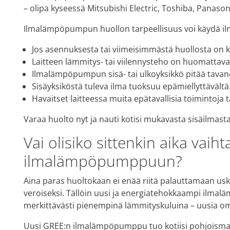
– olipa kyseessä Mitsubishi Electric, Toshiba, Panasoni
Ilmalämpöpumpun huollon tarpeellisuus voi käydä ilm
Jos asennuksesta tai viimeisimmästä huollosta on ku
Laitteen lämmitys- tai viilennysteho on huomattava
Ilmalämpöpumpun sisä- tai ulkoyksikkö pitää tava
Sisäyksiköstä tuleva ilma tuoksuu epämiellyttävältä
Havaitset laitteessa muita epätavallisia toimintoja
Varaa huolto nyt ja nauti kotisi mukavasta sisäilmas
Vai olisiko sittenkin aika vaih
ilmalämpöpumppuun?
Aina paras huoltokaan ei enää riitä palauttamaan us
veroiseksi. Tällöin uusi ja energiatehokkaampi ilma
merkittävästi pienempinä lämmityskuluina – uusia o
Uusi GREE:n ilmalämpöpumppu tuo kotiisi pohjoismais