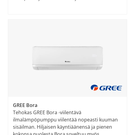
GREE Bora
Tehokas GREE Bora -viilentävä
ilmalämpöpumppu viilentää nopeasti kuuman
sisäilman. Hiljaisen käyntiäänensä ja pienen
kokonsa puolesta Bora soveltuu myös