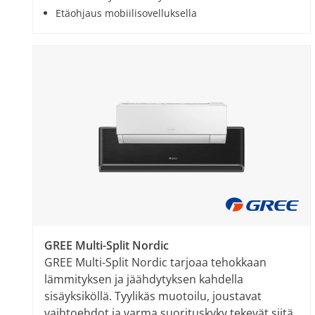
Etäohjaus mobiilisovelluksella
GREE Multi-Split Nordic
GREE Multi-Split Nordic tarjoaa tehokkaan
lämmityksen ja jäähdytyksen kahdella
sisäyksiköllä. Tyylikäs muotoilu, joustavat
vaihtoehdot ja varma suorituskyky tekevät siitä