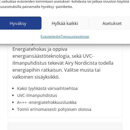
t vaikuttaa evästeiden toimintaan asetukset -kohdasta tai jatkaa sivuston käyttöä
tusasetuksilla painamalla hyväksy -painiketta.
Hyväksy
Hylkää kaikki
Asetukset
Evästetiedot
Tietosuojaseloste
GREE Airy Nordic
Energiatehokas ja oppiva
energiansäästöteknologia, sekä UVC-
ilmanpuhdistus tekevät Airy Nordicista todella
energiapihin ratkaisun. Valitse musta tai
valkoinen sisäyksikkö.
Kaksi tyylikästä värivaihtoehtoa
UVC-ilmanpuhdistus
A+++ -energiatehokkuusluokka
Toimii erinomaisesti pohjoisen oloissa