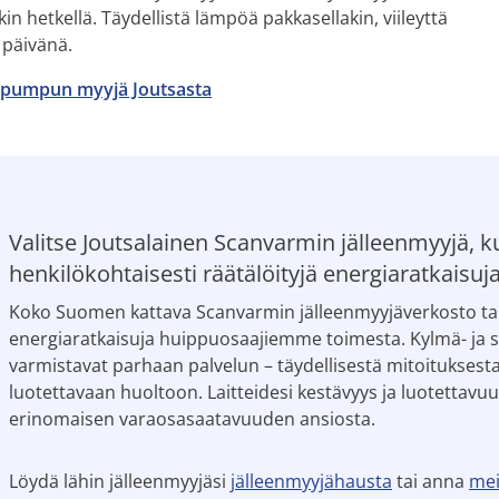
 hetkellä. Täydellistä lämpöä pakkasellakin, viileyttä
 päivänä.
pumpun myyjä Joutsasta
Valitse Joutsalainen Scanvarmin jälleenmyyjä, ku
henkilökohtaisesti räätälöityjä energiaratkaisuj
Koko Suomen kattava Scanvarmin jälleenmyyjäverkosto tarj
energiaratkaisuja huippuosaajiemme toimesta. Kylmä- ja
varmistavat parhaan palvelun – täydellisestä mitoitukse
luotettavaan huoltoon. Laitteidesi kestävyys ja luotettavuu
erinomaisen varaosasaatavuuden ansiosta.
Löydä lähin jälleenmyyjäsi
jälleenmyyjähausta
tai anna
mei