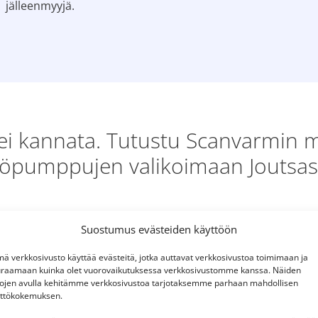
jälleenmyyjä.
i kannata. Tutustu Scanvarmin my
pumppujen valikoimaan Joutsassa 
Suostumus evästeiden käyttöön
ä verkkosivusto käyttää evästeitä, jotka auttavat verkkosivustoa toimimaan ja
raamaan kuinka olet vuorovaikutuksessa verkkosivustomme kanssa. Näiden
tojen avulla kehitämme verkkosivustoa tarjotaksemme parhaan mahdollisen
ttökokemuksen.