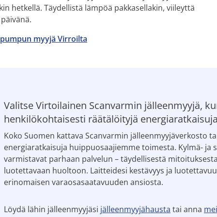
 hetkellä. Täydellistä lämpöä pakkasellakin, viileyttä
 päivänä.
pumpun myyjä Virroilta
Valitse Virtoilainen Scanvarmin jälleenmyyjä, kun
henkilökohtaisesti räätälöityjä energiaratkaisuj
Koko Suomen kattava Scanvarmin jälleenmyyjäverkosto tarj
energiaratkaisuja huippuosaajiemme toimesta. Kylmä- ja
varmistavat parhaan palvelun – täydellisestä mitoitukse
luotettavaan huoltoon. Laitteidesi kestävyys ja luotettavuu
erinomaisen varaosasaatavuuden ansiosta.
Löydä lähin jälleenmyyjäsi
jälleenmyyjähausta
tai anna
mei