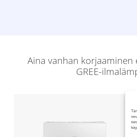
Aina vanhan korjaaminen e
GREE-ilmalämpö
Täm
seu
tie
käy