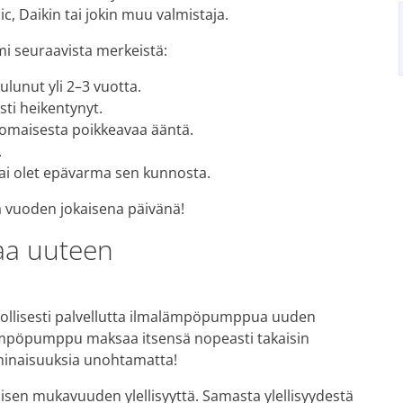
c, Daikin tai jokin muu valmistaja.
i seuraavista merkeistä:
lunut yli 2–3 vuotta.
sti heikentynyt.
nomaisesta poikkeavaa ääntä.
.
 tai olet epävarma sen kunnosta.
ta vuoden jokaisena päivänä!
taa uuteen
kollisesti palvellutta ilmalämpöpumppua uuden
lämpöpumppu maksaa itsensä nopeasti takaisin
minaisuuksia unohtamatta!
en mukavuuden ylellisyyttä. Samasta ylellisyydestä