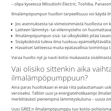
– olipa kyseessä Mitsubishi Electric, Toshiba, Panasoni
Ilmalämpöpumpun huollon tarpeellisuus voi käydä ilm
Jos asennuksesta tai viimeisimmästä huollosta on ku
Laitteen lämmitys- tai viilennysteho on huomattava
Ilmalämpöpumpun sisä- tai ulkoyksikkö pitää tava
Sisäyksiköstä tuleva ilma tuoksuu epämiellyttävältä
Havaitset laitteessa muita epätavallisia toimintoja
Varaa huolto nyt ja nauti kotisi mukavasta sisäilmas
Vai olisiko sittenkin aika vaih
ilmalämpöpumppuun?
Aina paras huoltokaan ei enää riitä palauttamaan us
veroiseksi. Tällöin uusi ja energiatehokkaampi ilma
merkittävästi pienempinä lämmityskuluina – uusia o
Uusi GREE:n ilmalämpöpumppu tuo kotiisi pohjoismais