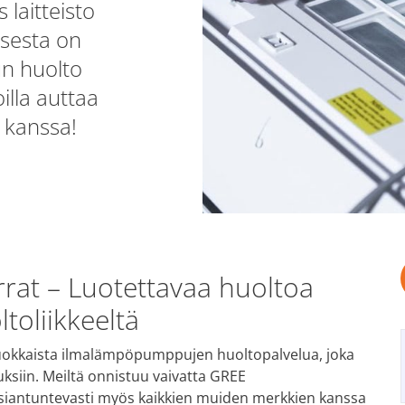
 laitteisto
ksesta on
un huolto
illa auttaa
 kanssa!
rat – Luotettavaa huoltoa
toliikkeeltä
iluokkaista ilmalämpöpumppujen huoltopalvelua, joka
auksiin. Meiltä onnistuu vaivatta GREE
iantuntevasti myös kaikkien muiden merkkien kanssa