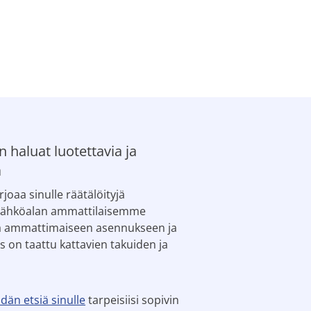
 haluat luotettavia ja
a
oaa sinulle räätälöityjä
 sähköalan ammattilaisemme
sta ammattimaiseen asennukseen ja
s on taattu kattavien takuiden ja
dän etsiä sinulle
tarpeisiisi sopivin