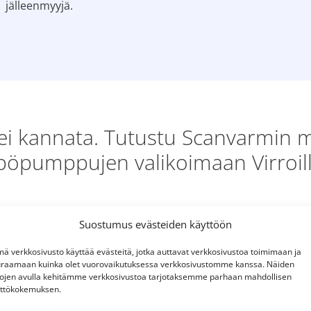
jälleenmyyjä.
i kannata. Tutustu Scanvarmin my
pumppujen valikoimaan Virroilla 
Suostumus evästeiden käyttöön
ä verkkosivusto käyttää evästeitä, jotka auttavat verkkosivustoa toimimaan ja
raamaan kuinka olet vuorovaikutuksessa verkkosivustomme kanssa. Näiden
tojen avulla kehitämme verkkosivustoa tarjotaksemme parhaan mahdollisen
ttökokemuksen.