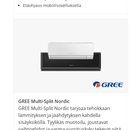
Etäohjaus mobiilisovelluksella
GREE Multi-Split Nordic
GREE Multi-Split Nordic tarjoaa tehokkaan
lämmityksen ja jäähdytyksen kahdella
sisäyksiköllä. Tyylikäs muotoilu, joustavat
vaihtoehdot ja varma suorituskyky tekevät siitä