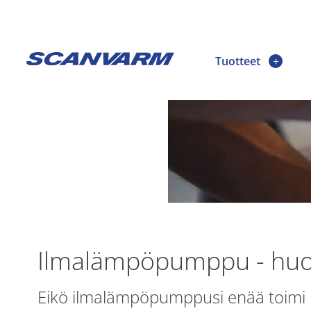
Tuotteet
Ilmalämpöpumppu - huol
Eikö ilmalämpöpumppusi enää toimi ha