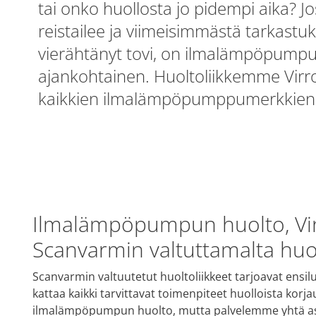
tai onko huollosta jo pidempi aika? Jos
reistailee ja viimeisimmästä tarkastu
vierähtänyt tovi, on ilmalämpöpump
ajankohtainen. Huoltoliikkemme Virro
kaikkien ilmalämpöpumppumerkkien
Ilmalämpöpumpun huolto, Vir
Scanvarmin valtuttamalta huol
Scanvarmin valtuutetut huoltoliikkeet tarjoavat ens
kattaa kaikki tarvittavat toimenpiteet huolloista korj
ilmalämpöpumpun huolto, mutta palvelemme yhtä as