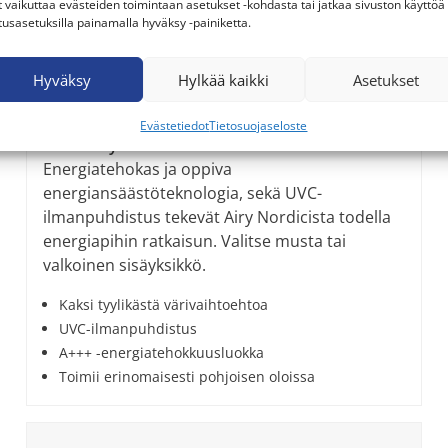
t vaikuttaa evästeiden toimintaan asetukset -kohdasta tai jatkaa sivuston käyttöä
tusasetuksilla painamalla hyväksy -painiketta.
Hyväksy
Hylkää kaikki
Asetukset
Evästetiedot
Tietosuojaseloste
GREE Airy Nordic
Energiatehokas ja oppiva
energiansäästöteknologia, sekä UVC-
ilmanpuhdistus tekevät Airy Nordicista todella
energiapihin ratkaisun. Valitse musta tai
valkoinen sisäyksikkö.
Kaksi tyylikästä värivaihtoehtoa
UVC-ilmanpuhdistus
A+++ -energiatehokkuusluokka
Toimii erinomaisesti pohjoisen oloissa