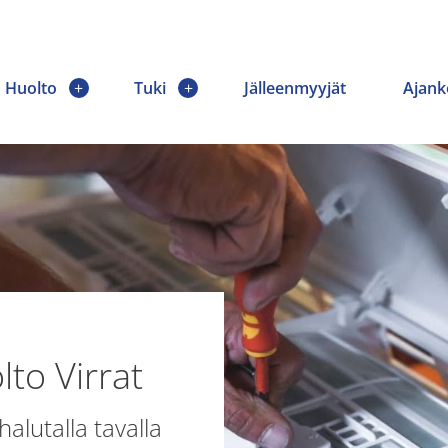
Huolto
Tuki
Jälleenmyyjät
Ajank
to Virrat
lutalla tavalla