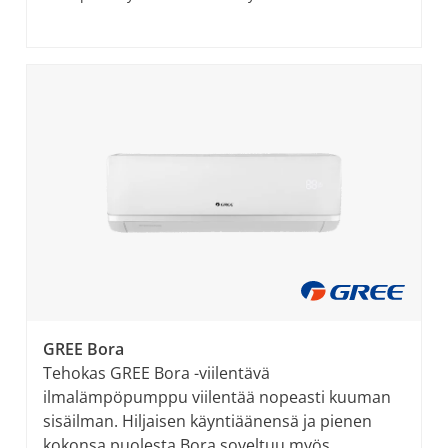
GREE Bora
Tehokas GREE Bora -viilentävä
ilmalämpöpumppu viilentää nopeasti kuuman
sisäilman. Hiljaisen käyntiäänensä ja pienen
kokonsa puolesta Bora soveltuu myös