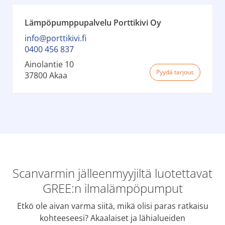
Lämpöpumppupalvelu Porttikivi Oy
info@porttikivi.fi
0400 456 837
Ainolantie 10
Pyydä tarjous
37800 Akaa
Scanvarmin jälleenmyyjiltä luotettavat
GREE:n ilmalämpöpumput
Etkö ole aivan varma siitä, mikä olisi paras ratkaisu
kohteeseesi? Akaalaiset ja lähialueiden