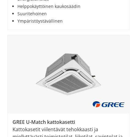
Helppokäyttöinen kaukosäädin
Suuritehoinen
Ympäristöystävällinen
GREE U-Match kattokasetti
Kattokasetit viilentävät tehokkaasti ja
miellyttävästi toimistotilat, liiketilat, ravintolat ja