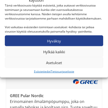
käyttöön
Hiljaista tehokkuutta - monipuoliset puhallinsäädöt
Tämä verkkosivusto käyttää evästeitä, jotka auttavat verkkosivustoa
toimimaan ja seuraamaan kuinka olet vuorovaikutuksessa
Laitteen langaton hallinta puhelinsovelluksella
verkkosivustomme kanssa. Näiden tietojen avulla kehitämme
Ympäristöystävällinen R32-kylmäaine
verkkosivustoa tarjotaksemme parhaan mahdollisen käyttökokemuksen.
Voit vaikuttaa evästeiden toimintaan asetukset -kohdasta tai jatkaa
sivuston käyttöä oletusasetuksilla painamalla hyväksy -painiketta.
Hyväksy
Hylkää kaikki
Asetukset
Evästetiedot
Tietosuojaseloste
GREE Pular Nordic
Erinomainen ilmalämpöpumppu, joka on
samalla tehokas ja kooltaan siro. Tuote soveltuu