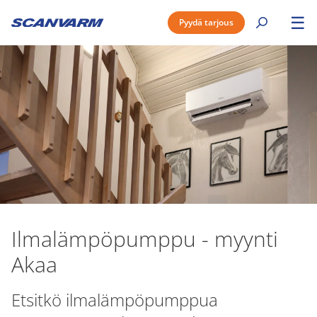
☰
Pyydä tarjous
Ilmalämpöpumppu - myynti
Akaa
Etsitkö ilmalämpöpumppua