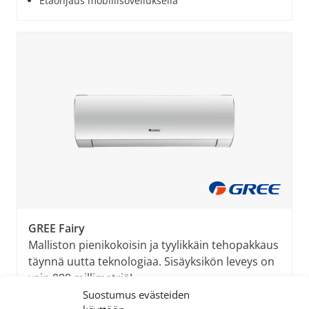
Etäohjaus mobiilisovelluksella
GREE Fairy
Malliston pienikokoisin ja tyylikkäin tehopakkaus
täynnä uutta teknologiaa. Sisäyksikön leveys on
vain 889 millimetriä!
Suostumus evästeiden
Näyttävä ja siro sisäyksikkö