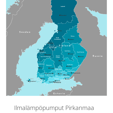
Ilmalämpöpumput Pirkanmaa