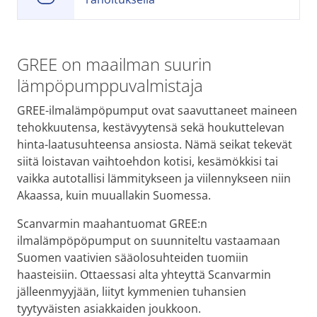
GREE on maailman suurin
lämpöpumppuvalmistaja
GREE-ilmalämpöpumput ovat saavuttaneet maineen
tehokkuutensa, kestävyytensä sekä houkuttelevan
hinta-laatusuhteensa ansiosta. Nämä seikat tekevät
siitä loistavan vaihtoehdon kotisi, kesämökkisi tai
vaikka autotallisi lämmitykseen ja viilennykseen niin
Akaassa, kuin muuallakin Suomessa.
Scanvarmin maahantuomat GREE:n
ilmalämpöpöpumput on suunniteltu vastaamaan
Suomen vaativien sääolosuhteiden tuomiin
haasteisiin. Ottaessasi alta yhteyttä Scanvarmin
jälleenmyyjään, liityt kymmenien tuhansien
tyytyväisten asiakkaiden joukkoon.