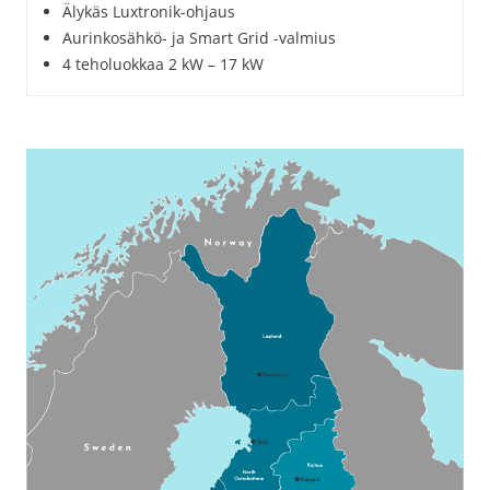
Älykäs Luxtronik-ohjaus
Aurinkosähkö- ja Smart Grid -valmius
4 teholuokkaa 2 kW – 17 kW