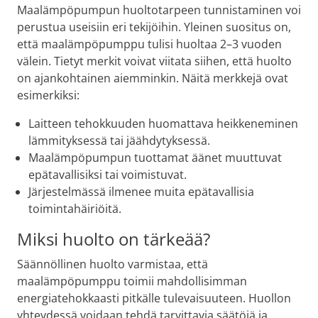
Maalämpöpumpun huoltotarpeen tunnistaminen voi
perustua useisiin eri tekijöihin. Yleinen suositus on,
että maalämpöpumppu tulisi huoltaa 2–3 vuoden
välein. Tietyt merkit voivat viitata siihen, että huolto
on ajankohtainen aiemminkin. Näitä merkkejä ovat
esimerkiksi:
Laitteen tehokkuuden huomattava heikkeneminen
lämmityksessä tai jäähdytyksessä.
Maalämpöpumpun tuottamat äänet muuttuvat
epätavallisiksi tai voimistuvat.
Järjestelmässä ilmenee muita epätavallisia
toimintahäiriöitä.
Miksi huolto on tärkeää?
Säännöllinen huolto varmistaa, että
maalämpöpumppu toimii mahdollisimman
energiatehokkaasti pitkälle tulevaisuuteen. Huollon
yhteydessä voidaan tehdä tarvittavia säätöjä ja