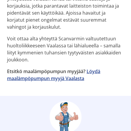
korjauksia, jotka parantavat laitteiston toimintaa ja
pidentävät sen käyttöikää. Ajoissa havaitut ja
korjatut pienet ongelmat estävät suuremmat
vahingot ja korjauskulut.
Voit ottaa alta yhteyttä Scanvarmin valtuutettuun
huoltoliikkeeseen Vaalassa tai lähialueella – samalla
liityt kymmenien tuhansien tyytyväisten asiakkaiden
joukkoon.
Etsitkö maalämpöpumpun myyjää?
Löydä
maalämpöpumpun myyjä Vaalasta