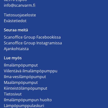
info@scanvarm.fi
Tietosuojaseloste
Evästetiedot
Seuraa meitä
Scanoffice Group Facebookissa
Scanoffice Group Instagramissa
Ajankohtaista
Lue myös
Ilmalämpöpumput
Viilentävä ilmalämpöpumppu
Ilma-vesilämpöpumput
Maalämpöpumput
Kiinteistölämpöpumput
Tietosivut
Ilmalämpöpumpun huolto
Lämpöpumppulaskuri