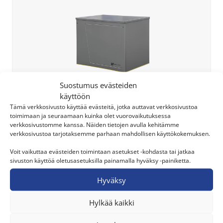
Suostumus evästeiden
käyttöön
Tämä verkkosivusto käyttää evästeitä, jotka auttavat verkkosivustoa
toimimaan ja seuraamaan kuinka olet vuorovaikutuksessa
alpha innotec SWP 1-sarjan maalämpöpumput
verkkosivustomme kanssa. Näiden tietojen avulla kehitämme
Suurten kiinteistökohteiden tarpeisiin
verkkosivustoa tarjotaksemme parhaan mahdollisen käyttökokemuksen.
suunnitellut kompaktin kokoiset ja erittäin
Voit vaikuttaa evästeiden toimintaan asetukset -kohdasta tai jatkaa
suorituskykyiset on/off-ohjatut
sivuston käyttöä oletusasetuksilla painamalla hyväksy -painiketta.
kiinteistömaalämpöpumput.
Hyväksy
Rivitaloihin, kerrostaloihin sekä isoihin liike- ja
teollisuuskiinteistöihin
Hylkää kaikki
Hiljainen käyntiääni ja kompaktin kokoinen