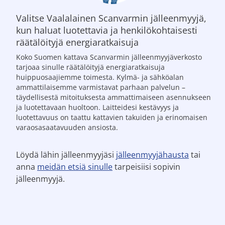
Valitse Vaalalainen Scanvarmin jälleenmyyjä,
kun haluat luotettavia ja henkilökohtaisesti
räätälöityjä energiaratkaisuja
Koko Suomen kattava Scanvarmin jälleenmyyjäverkosto
tarjoaa sinulle räätälöityjä energiaratkaisuja
huippuosaajiemme toimesta. Kylmä- ja sähköalan
ammattilaisemme varmistavat parhaan palvelun –
täydellisestä mitoituksesta ammattimaiseen asennukseen
ja luotettavaan huoltoon. Laitteidesi kestävyys ja
luotettavuus on taattu kattavien takuiden ja erinomaisen
varaosasaatavuuden ansiosta.
Löydä lähin jälleenmyyjäsi
jälleenmyyjähausta
tai
anna
meidän etsiä sinulle
tarpeisiisi sopivin
jälleenmyyjä.