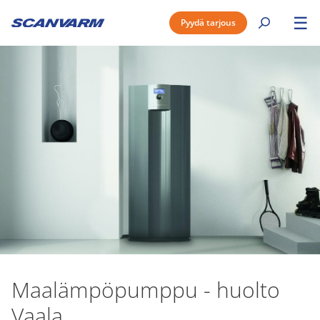
☰
Pyydä tarjous
Maalämpöpumppu - huolto
Vaala