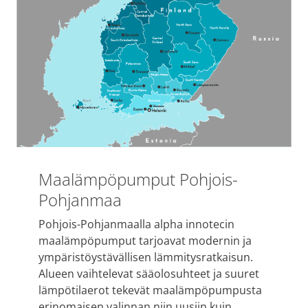
Maalämpöpumput Pohjois-
Pohjanmaa
Pohjois-Pohjanmaalla alpha innotecin
maalämpöpumput tarjoavat modernin ja
ympäristöystävällisen lämmitysratkaisun.
Alueen vaihtelevat sääolosuhteet ja suuret
lämpötilaerot tekevät maalämpöpumpusta
erinomaisen valinnan niin uusiin kuin