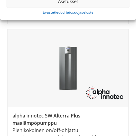
Älykäs Luxtronik-ohjaus
Asetukset
Monipumppukytkennällä jopa 274 kW yhteisteho
Evästetiedot
Tietosuojaseloste
6 teholuokkaa 27,5 kW – 68,5 kW
alpha innotec SW Alterra Plus -
maalämpöpumppu
Pienikokoinen on/off-ohjattu