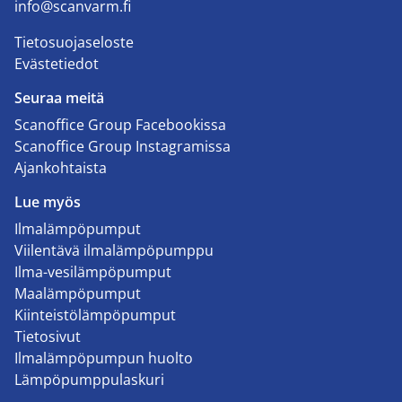
info@scanvarm.fi
Tietosuojaseloste
Evästetiedot
Seuraa meitä
Scanoffice Group Facebookissa
Scanoffice Group Instagramissa
Ajankohtaista
Lue myös
Ilmalämpöpumput
Viilentävä ilmalämpöpumppu
Ilma-vesilämpöpumput
Maalämpöpumput
Kiinteistölämpöpumput
Tietosivut
Ilmalämpöpumpun huolto
Lämpöpumppulaskuri