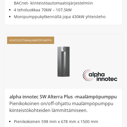
BACnet- kiinteistöautomaatiojärjestelmiin
4 teholuokkaa 70kW – 107,5kW
Monipumppukytkennällä jopa 430kW yhteisteho
KIINTEISTÖMAALÄMPÖPUMPPU
alpha innotec SW Alterra Plus -maalämpöpumppu
Pienikokoinen on/off-ohjattu maalämpöpumppu
kiinteistökohteiden lämmittämiseen.
Pienikokoinen 598 mm x 678 mm x 1500 mm