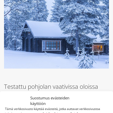
Testattu pohjolan vaativissa oloissa
Osana pysyvää laadunvarmistusohjelmamme,
Suostumus evästeiden
testaamme valtaosan uusista laitemalleista
käyttöön
toimitilojemme yhteyteen rakennetussa
Tämä verkkosivusto käyttää evästeitä, jotka auttavat verkkosivustoa