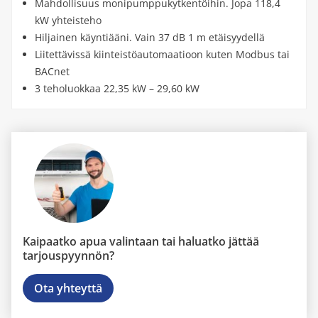
Mahdollisuus monipumppukytkentöihin. Jopa 118,4
kW yhteisteho
Hiljainen käyntiääni. Vain 37 dB 1 m etäisyydellä
Liitettävissä kiinteistöautomaatioon kuten Modbus tai
BACnet
3 teholuokkaa 22,35 kW – 29,60 kW
Kaipaatko apua valintaan tai haluatko jättää
tarjouspyynnön?
Ota yhteyttä