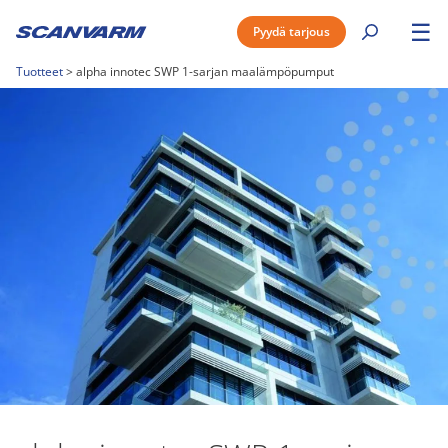
☰
Pyydä tarjous
Tuotteet
>
alpha innotec SWP 1-sarjan maalämpöpumput