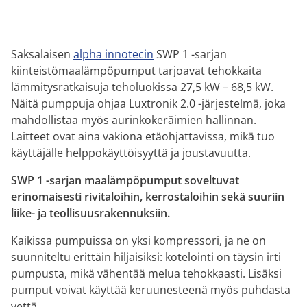
Saksalaisen
alpha innotecin
SWP 1 -sarjan
kiinteistömaalämpöpumput tarjoavat tehokkaita
lämmitysratkaisuja teholuokissa 27,5 kW – 68,5 kW.
Näitä pumppuja ohjaa Luxtronik 2.0 -järjestelmä, joka
mahdollistaa myös aurinkokeräimien hallinnan.
Laitteet ovat aina vakiona etäohjattavissa, mikä tuo
käyttäjälle helppokäyttöisyyttä ja joustavuutta.
SWP 1 -sarjan maalämpöpumput soveltuvat
erinomaisesti rivitaloihin, kerrostaloihin sekä suuriin
liike- ja teollisuusrakennuksiin.
Kaikissa pumpuissa on yksi kompressori, ja ne on
suunniteltu erittäin hiljaisiksi: kotelointi on täysin irti
pumpusta, mikä vähentää melua tehokkaasti. Lisäksi
pumput voivat käyttää keruunesteenä myös puhdasta
vettä.