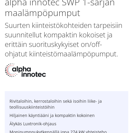
alpha innotec SWP 1-sarjan
maalämpöpumput
Suurten kiinteistökohteiden tarpeisiin
suunnitellut kompaktin kokoiset ja
erittäin suorituskykyiset on/off-
ohjatut kiinteistömaalämpöpumput.
Rivitaloihin, kerrostaloihin sekä isoihin liike- ja
teollisuuskiinteistöihin
Hiljainen käyntiääni ja kompaktin kokoinen
Älykäs Luxtronik-ohjaus
Monipumppukytkennällä jopa 274 kW yhteisteho