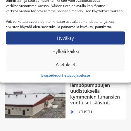
testilaboratoriossa. Testilaboratorion avulla voimme
toimimaan ja seuraamaan kuinka olet vuorovaikutuksessa
verkkosivustomme kanssa. Näiden tietojen avulla kehitämme
varmistaa tuotteiden toimivuuden jopa -35°C:n
verkkosivustoa tarjotaksemme parhaan mahdollisen käyttökokemuksen.
ulkolämpötilaan asti. Osalle tuotteistamme suoritetaan
lisäksi vieläkin perusteellisemmat testit VTT:n
Voit vaikuttaa evästeiden toimintaan asetukset -kohdasta tai jatkaa
sivuston käyttöä oletusasetuksilla painamalla hyväksy -painiketta.
laboratoriossa Espoon Otaniemessä.
Hyväksy
Asennuskohteita
Hylkää kaikki
Asetukset
Evästetiedot
Tietosuojaseloste
Sikatilalla
lämpöpumppujen
uudistuksella
kymmenien tuhansien
vuotuiset säästöt.
Tutustu