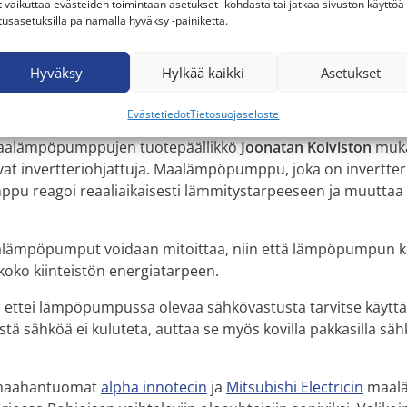
t vaikuttaa evästeiden toimintaan asetukset -kohdasta tai jatkaa sivuston käyttöä
tusasetuksilla painamalla hyväksy -painiketta.
Hyväksy
Hylkää kaikki
Asetukset
teknologiaa
Evästetiedot
Tietosuojaseloste
aalämpöpumppujen tuotepäällikkö
Joonatan Koiviston
muka
 invertteriohjattuja. Maalämpöpumppu, joka on invertteri
ppu reagoi reaaliaikaisesti lämmitystarpeeseen ja muuttaa
aalämpöpumput voidaan mitoittaa, niin että lämpöpumpun k
koko kiinteistön energiatarpeen.
ä, ettei lämpöpumpussa olevaa sähkövastusta tarvitse käytt
tä sähköä ei kuluteta, auttaa se myös kovilla pakkasilla sähk
 maahantuomat
alpha innotecin
ja
Mitsubishi Electricin
maal