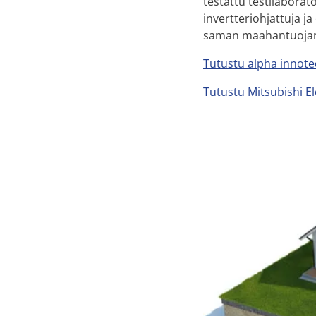
testattu testilaborat
invertteriohjattuja 
saman maahantuojan v
Tutustu alpha inno
Tutustu Mitsubishi