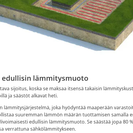
edullisin lämmitysmuoto
va sijoitus, koska se maksaa itsensä takaisin lämmityskus
illä ja säästöt alkavat heti.
ämmitysjärjestelmä, joka hyödyntää maaperään varastoi
ollistaa suuremman lämmön määrän tuottamisen samalla e
voimaisesti edullisin lämmitysmuoto. Se säästää jopa 80 
sa verrattuna sähkölämmitykseen.