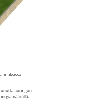
tannuksissa
tunutta auringon
nergiamäärällä.
%