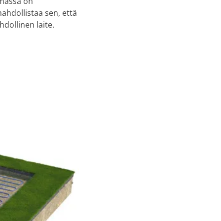
oimassa on
ahdollistaa sen, että
ollinen laite.