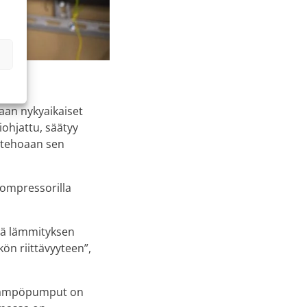
an nykyaikaiset
ohjattu, säätyy
 tehoaan sen
ompressorilla
ää lämmityksen
ön riittävyyteen”,
ämpöpumput on