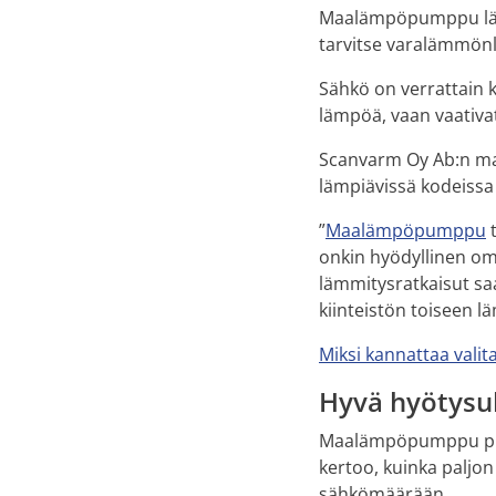
Maalämpöpumppu lämmi
tarvitse varalämmönl
Sähkö on verrattain k
lämpöä, vaan vaativa
Scanvarm Oy Ab:n m
lämpiävissä kodeissa 
”
Maalämpöpumppu
t
onkin hyödyllinen om
lämmitysratkaisut saa
kiinteistön toiseen l
Miksi kannattaa vali
Hyvä hyötys
Maalämpöpumppu pitä
kertoo, kuinka paljo
sähkömäärään.