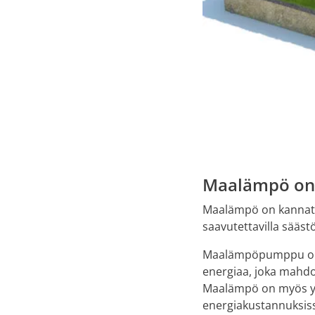
Maalämpö on 
Maalämpö on kannatta
saavutettavilla säästö
Maalämpöpumppu on l
energiaa, joka mahd
Maalämpö on myös yli
energiakustannuksis