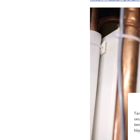
Täm
seu
tie
käy