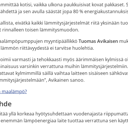
ttää kotisi, vaikka ulkona paukkuisivat kovat pakkaset. Se
ähdettä ja sen avulla säästät jopa 80 % energiakustannuksis
allista, eivätkä kaikki lämmitysjärjestelmät riitä yksinään t
t rinnalleen toisen lämmitysmuodon.
aalämpöpumppujen myyntipäällikkö
Tuomas Avikaisen
muk
lämmön riittävyydestä ei tarvitse huolehtia.
oimii varmasti ja tehokkaasti myös äärimmäisen kylmissä 
inaisuus varsinkin verrattuna muihin lämmitysjärjestelmiin
ttavat kylmimmillä säillä vaihtaa laitteen sisäiseen sähköva
ämmitysjärjestelmään”, Avikainen sanoo.
ta maalämpö?
uhde
ä yllä korkeaa hyötysuhdettaan vuodenajasta riippumatt
n enemmän lämpöenergiaa laite tuottaa verrattuna sen käy