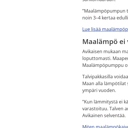
”Maalämpöpumpun tyy
noin 3–4 kertaa edul
Lue lisää maalämpö
Maalämpö ei 
Avikaisen mukaan maa
loputtomasti. Maaperä
Maalämpöpumppu otta
Talvipakkasilla void
Maan alla lämpötilat 
ympäri vuoden.
”Kun lämmitystä ei k
varastoituu. Talven 
Avikainen selventää.
Miten maalämpökaiv