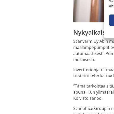
Voi
ole
Nykyaikaista 
Scanvarm Oy Ab:n m
maalämpöpumput ovat
automaattisesti. Pum
mukaisesti.
Invertteriohjatut m
tuotettu teho kattaa 
”Tämä tarkoittaa sit
apuna. Kun ylimääräis
Koivisto sanoo.
Scanoffice Groupin