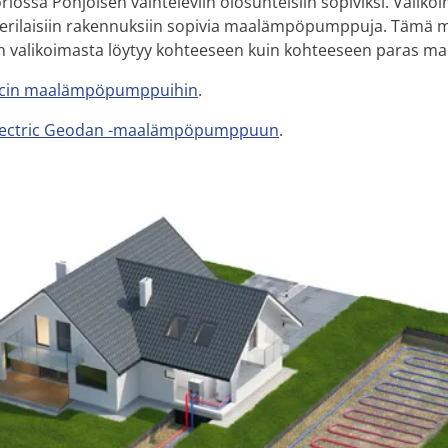
oriossa Pohjoisen vaihteleviin olosuhteisiin sopiviksi. Valik
ja erilaisiin rakennuksiin sopivia maalämpöpumppuja. Tämä m
alikoimasta löytyy kohteeseen kuin kohteeseen paras mahd
tecin maalämpöpumppuihin
.
 Electric Geodan -maalämpöpumppuun
.