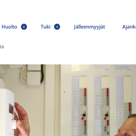
Huolto
Tuki
Jälleenmyyjät
Ajank
tä