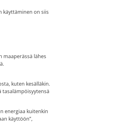
 käyttäminen on siis
on maaperässä lähes
ä.
ta, kuten kesälläkin.
ää tasalämpöisyytensä
in energiaa kuitenkin
aan käyttöön”,