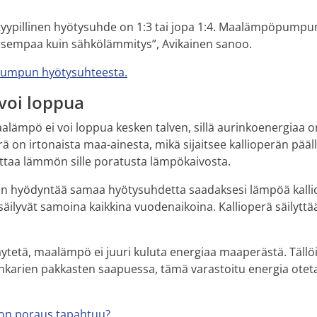
pillinen hyötysuhde on 1:3 tai jopa 1:4. Maalämpöpumpun
lisempaa kuin sähkölämmitys”, Avikainen sanoo.
pumpun hyötysuhteesta.
voi loppua
lämpö ei voi loppua kesken talven, sillä aurinkoenergiaa 
 on irtonaista maa-ainesta, mikä sijaitsee kallioperän pääll
a lämmön sille poratusta lämpökaivosta.
aan hyödyntää samaa hyötysuhdetta saadaksesi lämpöä kallios
säilyvät samoina kaikkina vuodenaikoina. Kallioperä säilytt
äytetä, maalämpö ei juuri kuluta energiaa maaperästä. Tällö
ankarien pakkasten saapuessa, tämä varastoitu energia otet
on poraus tapahtuu?