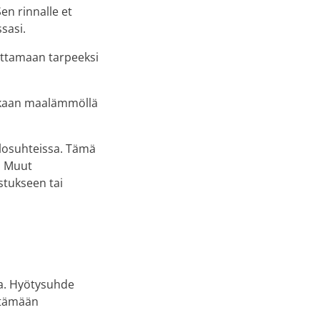
n rinnalle et
sasi.
uottamaan tarpeeksi
aan maalämmöllä
olosuhteissa. Tämä
. Muut
stukseen tai
a. Hyötysuhde
ttämään