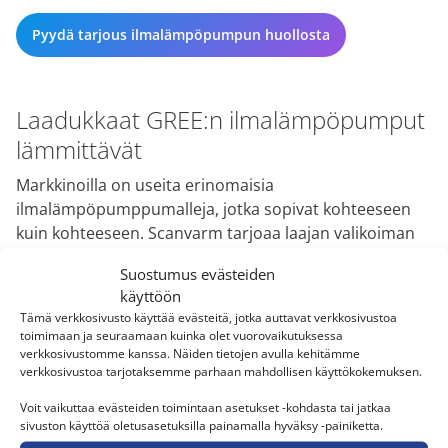
Pyydä tarjous ilmalämpöpumpun huollosta
Laadukkaat GREE:n ilmalämpöpumput
lämmittävät
Markkinoilla on useita erinomaisia
ilmalämpöpumppumalleja, jotka sopivat kohteeseen
kuin kohteeseen. Scanvarm tarjoaa laajan valikoiman
korkealaatuisia
GREE-ilmalämpöpumppuja
, jotka ovat
Suostumus evästeiden
ihanteellisia lämmitykseen ja viilennykseen. Alla olevilla
käyttöön
ilmalämpoöpumpuilla voit varmistaa mukavat
Tämä verkkosivusto käyttää evästeitä, jotka auttavat verkkosivustoa
olosuhteet ympäri vuoden, ja ne sopivat erityisesti
toimimaan ja seuraamaan kuinka olet vuorovaikutuksessa
suomalaisten kotien tarpeisiin tehokkuutensa ja
verkkosivustomme kanssa. Näiden tietojen avulla kehitämme
verkkosivustoa tarjotaksemme parhaan mahdollisen käyttökokemuksen.
luotettavuutensa ansiosta.
Voit vaikuttaa evästeiden toimintaan asetukset -kohdasta tai jatkaa
sivuston käyttöä oletusasetuksilla painamalla hyväksy -painiketta.
TEHOKAS