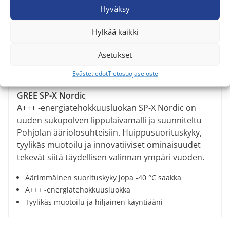
GREE:n lippulaivamalli!
Hyväksy
Hylkää kaikki
Asetukset
Evästetiedot
Tietosuojaseloste
GREE SP-X Nordic
A+++ -energiatehokkuusluokan SP-X Nordic on
uuden sukupolven lippulaivamalli ja suunniteltu
Pohjolan ääriolosuhteisiin. Huippusuorituskyky,
tyylikäs muotoilu ja innovatiiviset ominaisuudet
tekevät siitä täydellisen valinnan ympäri vuoden.
Äärimmäinen suorituskyky jopa -40 °C saakka
A+++ -energiatehokkuusluokka
Tyylikäs muotoilu ja hiljainen käyntiääni