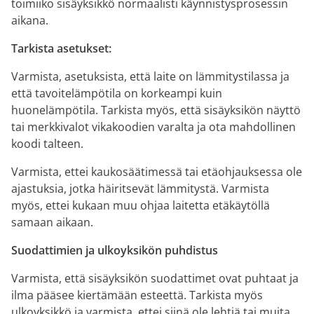
toimiiko sisäyksikkö normaalisti käynnistysprosessin
aikana.
Tarkista asetukset:
Varmista, asetuksista, että laite on lämmitystilassa ja
että tavoitelämpötila on korkeampi kuin
huonelämpötila. Tarkista myös, että sisäyksikön näyttö
tai merkkivalot vikakoodien varalta ja ota mahdollinen
koodi talteen.
Varmista, ettei kaukosäätimessä tai etäohjauksessa ole
ajastuksia, jotka häiritsevät lämmitystä. Varmista
myös, ettei kukaan muu ohjaa laitetta etäkäytöllä
samaan aikaan.
Suodattimien ja ulkoyksikön puhdistus
Varmista, että sisäyksikön suodattimet ovat puhtaat ja
ilma pääsee kiertämään esteettä. Tarkista myös
ulkoyksikkö ja varmista, ettei siinä ole lehtiä tai muita