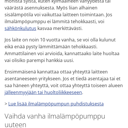
monista syistä, kuten kylmäaineen vähyydestä tai
väärästä asennuksesta. Myös liian alhainen
sisälämpötila voi vaikuttaa laitteen toimintaan. Jos
ilmalämpöpumppu ei lämmitä tehokkaasti, voi
sähkönkulutus
kasvaa merkittävästi.
Jos laite on noin 10 vuotta vanha, se voi olla kulunut
eikä enää pysty lämmittämään tehokkaasti.
Ammattilainen voi arvioida, kannattaako laite huoltaa
vai olisiko parempi hankkia uusi.
Ensimmäisenä kannattaa ottaa yhteyttä laitteen
asentaneeseen yritykseen. Jos et tiedä asentajaa tai et
saa häneen yhteyttä, voit ottaa yhteyttä toiseen alueen
jälleenmyyjään tai huoltoliikkeeseen
.
>
Lue lisää ilmalämpöpumpun puhdistuksesta
Vaihda vanha ilmalämpöpumppu
uuteen