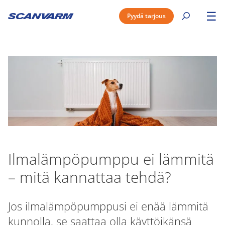
☰
Pyydä tarjous
Ilmalämpöpumppu ei lämmitä
– mitä kannattaa tehdä?
Jos ilmalämpöpumppusi ei enää lämmitä
kunnolla, se saattaa olla käyttöikänsä