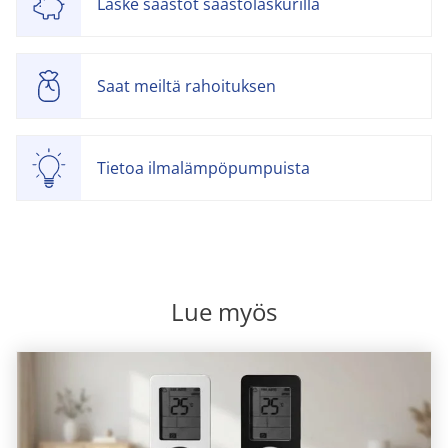
Laske säästöt säästölaskurilla
Saat meiltä rahoituksen
Tietoa ilmalämpöpumpuista
Lue myös