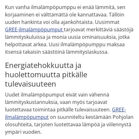
Kun vanha ilmalämpöpumppu ei enää lämmitä, sen
korjaaminen ei välttämättä ole kannattavaa. Tällöin
uuden hankinta voi olla ajankohtaista. Uusimmat
GREE-ilmalämpöpumput
tarjoavat merkittäviä säästöjä
lämmityskuluissa ja monia uusia ominaisuuksia, jotka
helpottavat arkea. Uusi ilmalämpöpumppu maksaa
itsensä takaisin säästöinä lämmityslaskussa.
Energiatehokkuutta ja
huolettomuutta pitkälle
tulevaisuuteen
Uudet ilmalämpöpumput eivät vain vähennä
lämmityskustannuksia, vaan myös tarjoavat
luotettavaa toimintaa pitkälle tulevaisuuteen.
GREE-
ilmalämpöpumput
on suunniteltu kestämään Pohjolan
olosuhteita, tarjoten luotettavaa lämpöä ja viilennystä
ympäri vuoden.