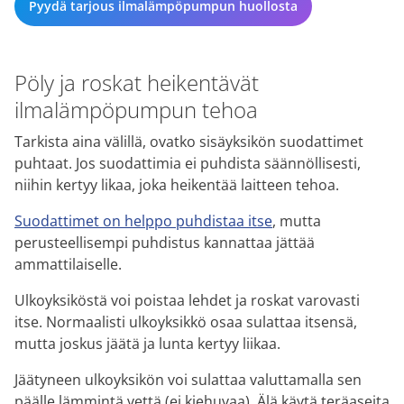
Pyydä tarjous ilmalämpöpumpun huollosta
Pöly ja roskat heikentävät
ilmalämpöpumpun tehoa
Tarkista aina välillä, ovatko sisäyksikön suodattimet
puhtaat. Jos suodattimia ei puhdista säännöllisesti,
niihin kertyy likaa, joka heikentää laitteen tehoa.
Suodattimet on helppo puhdistaa itse
, mutta
perusteellisempi puhdistus kannattaa jättää
ammattilaiselle.
Ulkoyksiköstä voi poistaa lehdet ja roskat varovasti
itse. Normaalisti ulkoyksikkö osaa sulattaa itsensä,
mutta joskus jäätä ja lunta kertyy liikaa.
Jäätyneen ulkoyksikön voi sulattaa valuttamalla sen
päälle lämmintä vettä (ei kiehuvaa). Älä käytä teräaseita