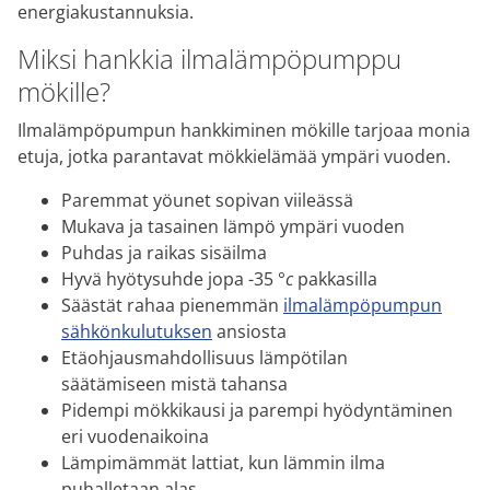
energiakustannuksia.
Miksi hankkia ilmalämpöpumppu
mökille?
Ilmalämpöpumpun hankkiminen mökille tarjoaa monia
etuja, jotka parantavat mökkielämää ympäri vuoden.
Paremmat yöunet sopivan viileässä
Mukava ja tasainen lämpö ympäri vuoden
Puhdas ja raikas sisäilma
Hyvä hyötysuhde jopa -35 °
c
pakkasilla
Säästät rahaa pienemmän
ilmalämpöpumpun
sähkönkulutuksen
ansiosta
Etäohjausmahdollisuus lämpötilan
säätämiseen mistä tahansa
Pidempi mökkikausi ja parempi hyödyntäminen
eri vuodenaikoina
Lämpimämmät lattiat, kun lämmin ilma
puhalletaan alas