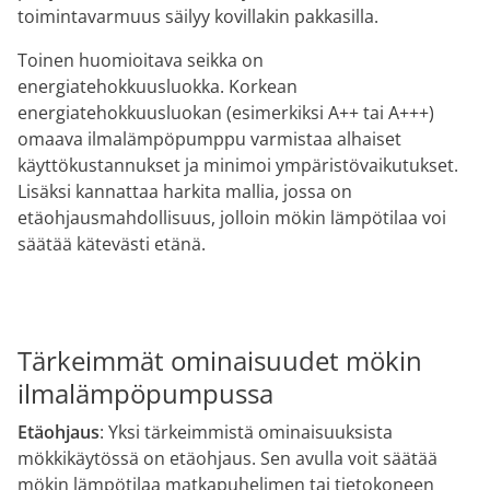
toimintavarmuus säilyy kovillakin pakkasilla.
Toinen huomioitava seikka on
energiatehokkuusluokka. Korkean
energiatehokkuusluokan (esimerkiksi A++ tai A+++)
omaava ilmalämpöpumppu varmistaa alhaiset
käyttökustannukset ja minimoi ympäristövaikutukset.
Lisäksi kannattaa harkita mallia, jossa on
etäohjausmahdollisuus, jolloin mökin lämpötilaa voi
säätää kätevästi etänä.
Tärkeimmät ominaisuudet mökin
ilmalämpöpumpussa
Etäohjaus
: Yksi tärkeimmistä ominaisuuksista
mökkikäytössä on etäohjaus. Sen avulla voit säätää
mökin lämpötilaa matkapuhelimen tai tietokoneen