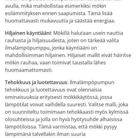
avulla, mikä mahdollistaa esimerkiksi mökin
esilämmityksen ennen saapumista. Tämä lisää
huomattavasti mukavuutta ja säästää energiaa.
Hiljainen käyntiääni
: Mökillä halutaan usein nauttia
rauhasta ja hiljaisuudesta, joten on tärkeää valita
ilmalämpöpumppu, jonka käyntiääni on
mahdollisimman hiljainen. Hiljaiset mallit eivät häiritse
mökin rauhaa, vaan toimivat taustalla lähes
huomaamattomasti.
Tehokkuus ja luotettavuus
: Ilmalämpöpumpun
tehokkuus ja luotettavuus ovat olennaisia
ominaisuuksia erityisesti mökkikäytössä, jossa
lämpötilat voivat vaihdella suuresti. Valitse malli, joka
on suunniteltu toimimaan tehokkaasti myös kylmissä
olosuhteissa ja jolla on hyvä hyötysuhde alhaisissa
lämpötiloissa. Tämä varmistaa, että mökki pysyy
lämpimänä talvellakin ilman suuria