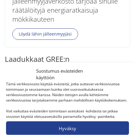
jälleenmyyjäverkosto tarjoaa sinulle
räätälöityjä energiaratkaisuja
mökkikauteen
Löydä lähin jälleenmyyjäsi
Laadukkaat GREE:n
ilmalämpöpumput mökille
Suostumus evästeiden
käyttöön
Markkinoilla on useita erinomaisia
Tämä verkkosivusto käyttää evästeitä, jotka auttavat verkkosivustoa
ilmalämpöpumppumalleja, jotka sopivat
toimimaan ja seuraamaan kuinka olet vuorovaikutuksessa
mökkikäyttöön. Scanvarm tarjoaa laajan valikoiman
verkkosivustomme kanssa. Näiden tietojen avulla kehitämme
korkealaatuisia
GREE-ilmalämpöpumppuja
, jotka ovat
verkkosivustoa tarjotaksemme parhaan mahdollisen käyttökokemuksen.
ihanteellisia mökkien lämmitykseen ja viilennykseen.
Voit vaikuttaa evästeiden toimintaan asetukset -kohdasta tai jatkaa
Alla olevilla ilmalämpoöpumpuilla voit varmistaa
sivuston käyttöä oletusasetuksilla painamalla hyväksy -painiketta.
mukavat olosuhteet ympäri vuoden, ja ne sopivat
Hyväksy
erityisesti mökkien tarpeisiin tehokkuutensa ja