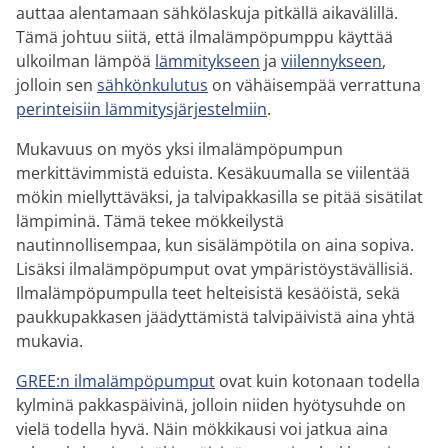
auttaa alentamaan sähkölaskuja pitkällä aikavälillä.
Tämä johtuu siitä, että ilmalämpöpumppu käyttää
ulkoilman lämpöä
lämmitykseen
ja
viilennykseen
,
jolloin sen
sähkönkulutus
on vähäisempää verrattuna
perinteisiin lämmitysjärjestelmiin
.
Mukavuus on myös yksi ilmalämpöpumpun
merkittävimmistä eduista. Kesäkuumalla se viilentää
mökin miellyttäväksi, ja talvipakkasilla se pitää sisätilat
lämpiminä. Tämä tekee mökkeilystä
nautinnollisempaa, kun sisälämpötila on aina sopiva.
Lisäksi ilmalämpöpumput ovat ympäristöystävällisiä.
Ilmalämpöpumpulla teet helteisistä kesäöistä, sekä
paukkupakkasen jäädyttämistä talvipäivistä aina yhtä
mukavia.
GREE:n ilmalämpöpumput
ovat kuin kotonaan todella
kylminä pakkaspäivinä, jolloin niiden hyötysuhde on
vielä todella hyvä. Näin mökkikausi voi jatkua aina