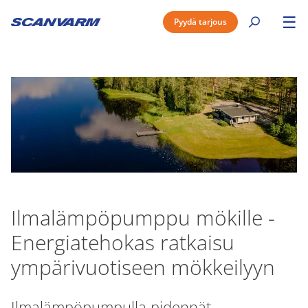
☰
Pyydä tarjous
Ilmalämpöpumppu mökille -
Energiatehokas ratkaisu
ympärivuotiseen mökkeilyyn
Ilmalämpöpumpulla pidennät