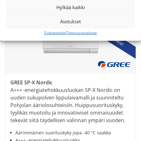
luotettavuutensa ansiosta.
Hylkää kaikki
TEHOKAS
GREE:n lippulaivamalli!
Asetukset
Evästetiedot
Tietosuojaseloste
GREE SP-X Nordic
A+++ -energiatehokkuusluokan SP-X Nordic on
uuden sukupolven lippulaivamalli ja suunniteltu
Pohjolan ääriolosuhteisiin. Huippusuorituskyky,
tyylikäs muotoilu ja innovatiiviset ominaisuudet
tekevät siitä täydellisen valinnan ympäri vuoden.
Äärimmäinen suorituskyky jopa -40 °C saakka
A+++ -energiatehokkuusluokka