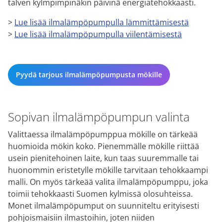
talven kylmpimpinäkin päivinä energiatehokkaasti.
>
Lue lisää ilmalämpöpumpulla lämmittämisestä
>
Lue lisää ilmalämpöpumpulla viilentämisestä
Pyydä tarjous ilmalämpöpumpusta mökille
Sopivan ilmalämpöpumpun valinta
Valittaessa ilmalämpöpumppua mökille on tärkeää
huomioida mökin koko. Pienemmälle mökille riittää
usein pienitehoinen laite, kun taas suuremmalle tai
huonommin eristetylle mökille tarvitaan tehokkaampi
malli. On myös tärkeää valita ilmalämpöpumppu, joka
toimii tehokkaasti Suomen kylmissä olosuhteissa.
Monet ilmalämpöpumput on suunniteltu erityisesti
pohjoismaisiin ilmastoihin, joten niiden